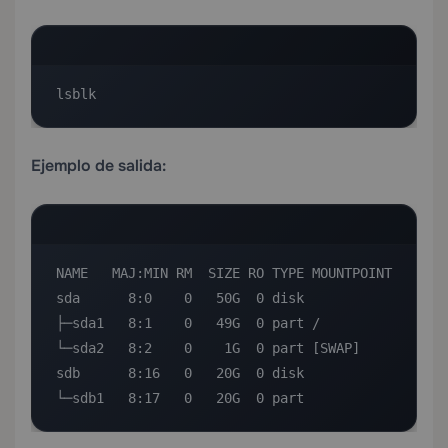
lsblk
Ejemplo de salida:
NAME   MAJ:MIN RM  SIZE RO TYPE MOUNTPOINT

sda      8:0    0   50G  0 disk

├─sda1   8:1    0   49G  0 part /

└─sda2   8:2    0    1G  0 part [SWAP]

sdb      8:16   0   20G  0 disk

└─sdb1   8:17   0   20G  0 part