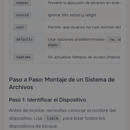
Prevenir la ejecución de binarios en este sist
noexec
Ignorar bits setuid y setgid
nosuid
Permitir que usuarios no root monten este si
user
Usar opciones predeterminadas:
defaults
rw, suid, 
async
No actualizar tiempos de acceso (mejora el re
noatime
Paso a Paso: Montaje de un Sistema de
Archivos
Paso 1: Identificar el Dispositivo
Antes de montar, necesitas conocer el nombre del
dispositivo. Usa
para listar todos los
lsblk
dispositivos de bloque: