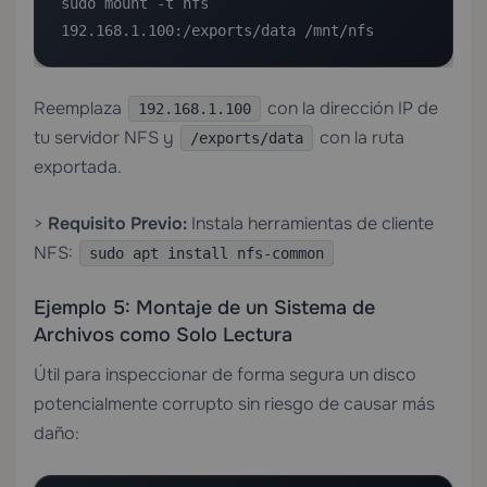
sudo mount -t nfs 
192.168.1.100:/exports/data /mnt/nfs
Reemplaza
con la dirección IP de
192.168.1.100
tu servidor NFS y
con la ruta
/exports/data
exportada.
>
Requisito Previo:
Instala herramientas de cliente
NFS:
sudo apt install nfs-common
Ejemplo 5: Montaje de un Sistema de
Archivos como Solo Lectura
Útil para inspeccionar de forma segura un disco
potencialmente corrupto sin riesgo de causar más
daño: