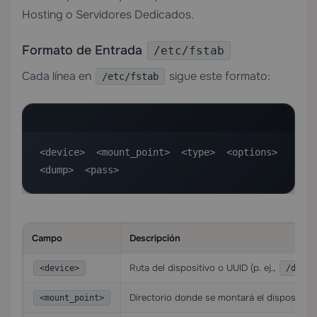
Hosting
o
Servidores Dedicados
.
Formato de Entrada
/etc/fstab
Cada línea en
sigue este formato:
/etc/fstab
<device>  <mount_point>  <type>  <options>  
<dump>  <pass>
Campo
Descripción
Ruta del dispositivo o UUID (p. ej.,
<device>
/dev/s
Directorio donde se montará el dispositivo
<mount_point>