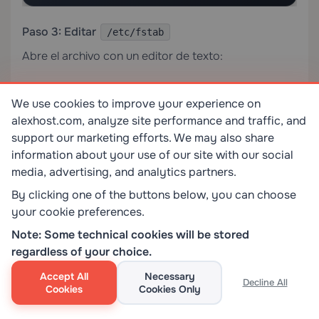
Paso 3: Editar
/etc/fstab
Abre el archivo con un editor de texto:
We use cookies to improve your experience on
alexhost.com, analyze site performance and traffic, and
sudo nano /etc/fstab
support our marketing efforts. We may also share
information about your use of our site with our social
media, advertising, and analytics partners.
Paso 4: Agregar la Entrada
By clicking one of the buttons below, you can choose
your cookie preferences.
Note: Some technical cookies will be stored
UUID=a1b2c3d4-e5f6-7890-abcd-ef1234567890  
regardless of your choice.
/mnt/mydrive  ext4  defaults,noatime  0  2
Accept All
Necessary
Decline All
Cookies
Cookies Only
Para un recurso compartido NFS: