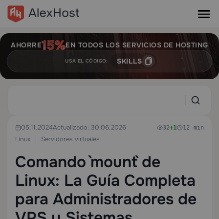
AHORRE
EN TODOS LOS SERVICIOS DE HOSTING
SKILLS
USA EL CÓDIGO:
05.11.2024
Actualizado: 30.06.2026
32
+1
12 min
Linux
Servidores virtuales
Comando `mount` de
Linux: La Guía Completa
para Administradores de
VPS y Sistemas