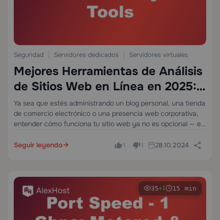
Seguridad
Servidores dedicados
Servidores virtuales
Mejores Herramientas de Análisis
de Sitios Web en Línea en 2025:
La Guía Completa para
Ya sea que estés administrando un blog personal, una tienda
de comercio electrónico o una presencia web corporativa,
Propietarios Serios de Sitios
entender cómo funciona tu sitio web ya no es opcional — es
una necesidad competitiva. Las herramientas de análisis
web adecuadas te…
Seguir leyendo
28.10.2024
1
1
35
15 min
+1