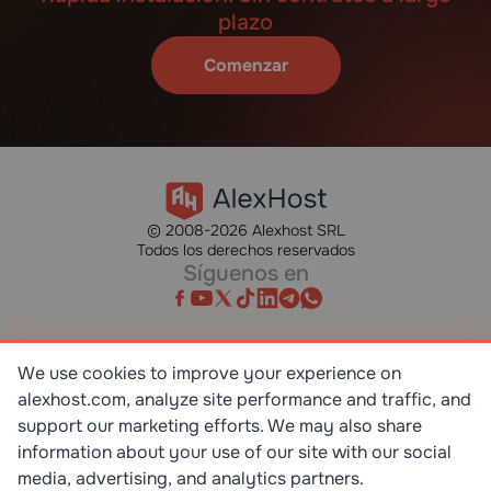
plazo
Comenzar
© 2008-2026 Alexhost SRL
Todos los derechos reservados
Síguenos en
We use cookies to improve your experience on
SR EN ISO/IEC 27001:2023
alexhost.com, analyze site performance and traffic, and
STANDART
support our marketing efforts. We may also share
information about your use of our site with our social
ISO 9001:2015
media, advertising, and analytics partners.