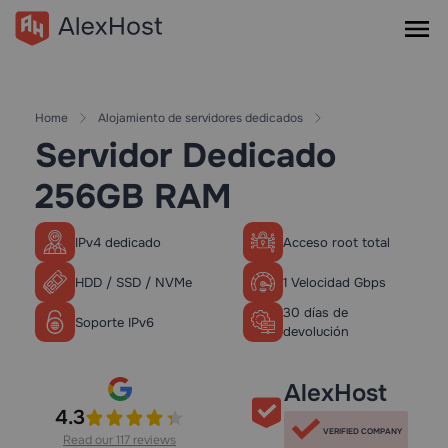
Home
Alojamiento de servidores dedicados
Servidor Dedicado
256GB RAM
IPv4 dedicado
Acceso root total
HDD / SSD / NVMe
1 Velocidad Gbps
30 días de
Soporte IPv6
devolución
AlexHost
4.3
VERIFIED COMPANY
Read our 117 reviews