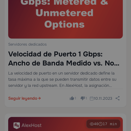
Servidores dedicados
Velocidad de Puerto 1 Gbps:
Ancho de Banda Medido vs. No
Medido Explicado para Servidores
La velocidad de puerto en un servidor dedicado define la
tasa máxima a la que se pueden transmitir datos entre su
Dedicados
servidor y la red upstream. En AlexHost, la asignación
predeterminada para Servidores Dedicados es de 300 Mbps,
incluida en…
Seguir leyendo
10.11.2023
1
1
40
17 min