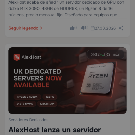
autoalojados
AlexHost acaba de añadir un servidor dedicado de GPU con
doble RTX 3090. 48GB de GDDR6X, un Ryzen 9 de 16
núcleos, precio mensual fijo. Diseñado para equipos que
ejecutan LLMs autoalojados en producción — no
experimentos, no inferencias ocasionales,…
Seguir leyendo
27.03.2026
3
2
32
3 min
+1
Servidores Dedicados
AlexHost lanza un servidor