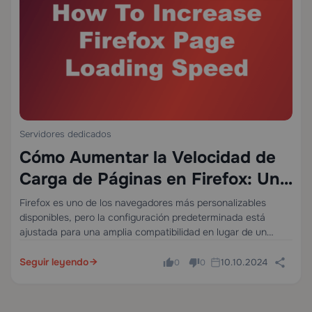
Servidores dedicados
Cómo Aumentar la Velocidad de
Carga de Páginas en Firefox: Una
Guía Técnica Completa
Firefox es uno de los navegadores más personalizables
disponibles, pero la configuración predeterminada está
ajustada para una amplia compatibilidad en lugar de un
rendimiento máximo. Esta guía ofrece un enfoque
sistemático y técnicamente fundamentado para maximizar
Seguir leyendo
10.10.2024
0
0
la velocidad de carga…