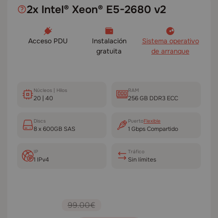
2x Intel® Xeon® E5-2680 v2
Acceso PDU
Instalación
Sistema operativo
gratuita
de arranque
Núcleos | Hilos
RAM
20 | 40
256 GB DDR3 ECC
Disсs
Puerto
Flexible
8 x 600GB SAS
1 Gbps Compartido
IP
Tráfico
1 IPv4
Sin límites
99.00€