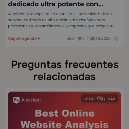
dedicado ultra potente con
Ryzen 9 5950X.
AlexHost se complace en anunciar el lanzamiento de un
servidor dedicado de alto rendimiento diseñado para
profesionales, desarrolladores y empresas que exigen un
poder de computación excepcional. Esta nueva
configuración combina hardware de vanguardia con una
Seguir leyendo
26.01.2026
3
3
fiabilidad inquebrantable, lo que…
Preguntas frecuentes
relacionadas
32
20 min
+1