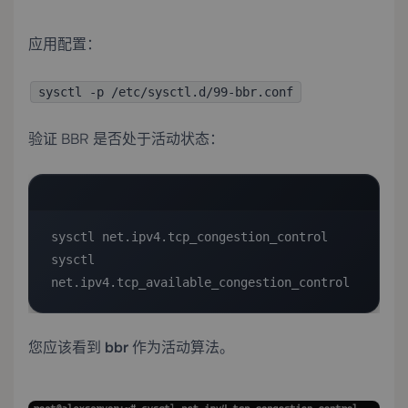
应用配置：
sysctl -p /etc/sysctl.d/99-bbr.conf
验证 BBR 是否处于活动状态：
sysctl net.ipv4.tcp_congestion_control

sysctl 
net.ipv4.tcp_available_congestion_control
您应该看到
bbr
作为活动算法。