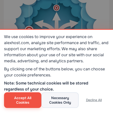
We use cookies to improve your experience on
alexhost.com, analyze site performance and traffic, and
support our marketing efforts. We may also share
information about your use of our site with our social
media, advertising, and analytics partners.
By clicking one of the buttons below, you can choose
your cookie preferences.
Note: Some technical cookies will be stored
regardless of your choice.
如果你想要最清晰的默认答案，这里是：
对于限制性、
Accept All
Necessary
DPI 严重的环境，从 VLESS + Reality 开始。
它清晰地
Decline All
Cookies
Cookies Only
分离协议和隐蔽性，在 443 端口上运行良好，不强制
你从域名或反向代理开始。