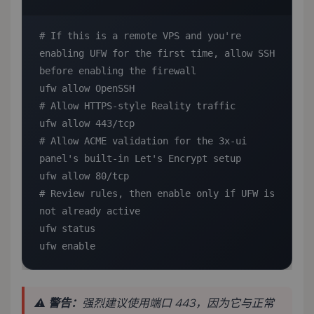
# If this is a remote VPS and you're 
enabling UFW for the first time, allow SSH 
before enabling the firewall

ufw allow OpenSSH

# Allow HTTPS-style Reality traffic

ufw allow 443/tcp

# Allow ACME validation for the 3x-ui 
panel's built-in Let's Encrypt setup

ufw allow 80/tcp

# Review rules, then enable only if UFW is 
not already active

ufw status

ufw enable
⚠️
警告：
强烈建议使用端口 443，因为它与正常