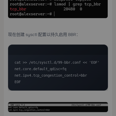
现在创建 sysctl 配置以持久启用 BBR：
cat >> /etc/sysctl.d/99-bbr.conf << 'EOF'

net.core.default_qdisc=fq

net.ipv4.tcp_congestion_control=bbr

EOF