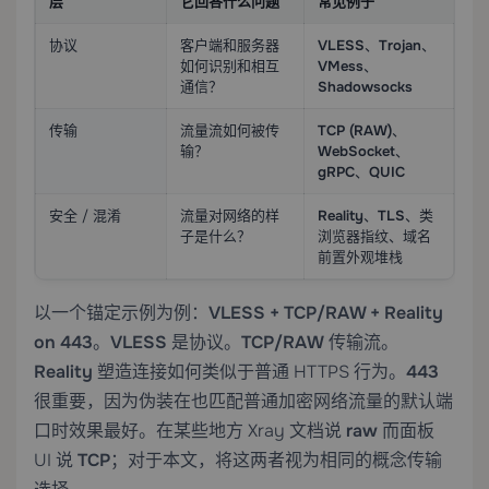
层
它回答什么问题
常见例子
协议
客户端和服务器
VLESS
、
Trojan
、
如何识别和相互
VMess
、
通信？
Shadowsocks
传输
流量流如何被传
TCP (RAW)
、
输？
WebSocket
、
gRPC
、
QUIC
安全 / 混淆
流量对网络的样
Reality
、
TLS
、类
子是什么？
浏览器指纹、域名
前置外观堆栈
以一个锚定示例为例：
VLESS + TCP/RAW + Reality
on 443
。
VLESS
是协议。
TCP/RAW
传输流。
Reality
塑造连接如何类似于普通 HTTPS 行为。
443
很重要，因为伪装在也匹配普通加密网络流量的默认端
口时效果最好。在某些地方 Xray 文档说
raw
而面板
UI 说
TCP
；对于本文，将这两者视为相同的概念传输