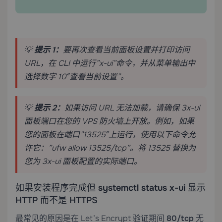
💡
提示 1：
要再次查看当前面板设置并打印访问
URL，在 CLI 中运行”x-ui”命令，并从菜单输出中
选择数字 10″查看当前设置”。
💡
提示 2：
如果访问 URL 无法加载，请确保 3x-ui
面板端口在您的 VPS 防火墙上开放。例如，如果
您的面板在端口”13525″上运行，使用以下命令允
许它：”ufw allow 13525/tcp”。将 13525 替换为
您为 3x-ui 面板配置的实际端口。
如果安装程序完成但
systemctl status x-ui
显示
HTTP 而不是 HTTPS
最常见的原因是在 Let’s Encrypt 验证期间
80/tcp
无