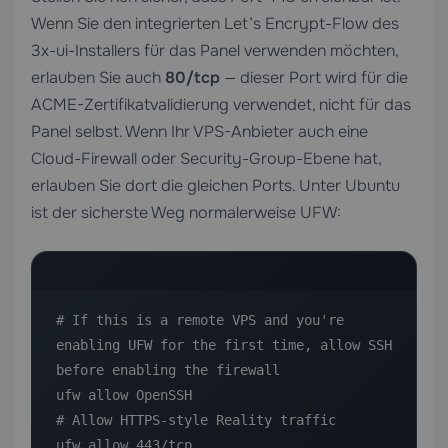
Wenn Sie den integrierten Let’s Encrypt-Flow des
3x-ui-Installers für das Panel verwenden möchten,
erlauben Sie auch
80/tcp
— dieser Port wird für die
ACME-Zertifikatvalidierung verwendet, nicht für das
Panel selbst. Wenn Ihr VPS-Anbieter auch eine
Cloud-Firewall oder Security-Group-Ebene hat,
erlauben Sie dort die gleichen Ports. Unter Ubuntu
ist der sicherste Weg normalerweise UFW:
# If this is a remote VPS and you're 
enabling UFW for the first time, allow SSH 
before enabling the firewall

ufw allow OpenSSH

# Allow HTTPS-style Reality traffic

ufw allow 443/tcp
