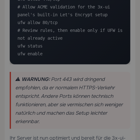
# Allow ACME validation for the 3x-ui 
panel's built-in Let's Encrypt setup

ufw allow 80/tcp

# Review rules, then enable only if UFW is 
not already active

ufw status

ufw enable
⚠️
WARNUNG:
Port 443 wird dringend
empfohlen, da er normalem HTTPS-Verkehr
entspricht. Andere Ports können technisch
funktionieren, aber sie vermischen sich weniger
natürlich und machen das Setup leichter
erkennbar.
Ihr Server ist nun optimiert und bereit für die 3x-ui-