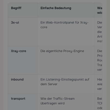
Begriff
Einfache Bedeutung
Warum e
wichtig 
3x-ui
Ein Web-Kontrollpanel für Xray-
Dies ist 
core
Verwalt
die Sie i
Anleitun
installie
Xray-core
Die eigentliche Proxy-Engine
Dies ist
Protokol
Routing
Traffic-
verwalte
inbound
Ein Listening-Einstiegspunkt auf
Hier defi
dem Server
wie sich
verbind
transport
Wie der Traffic-Stream
Beispiel
übertragen wird
TCP, We
oder gR