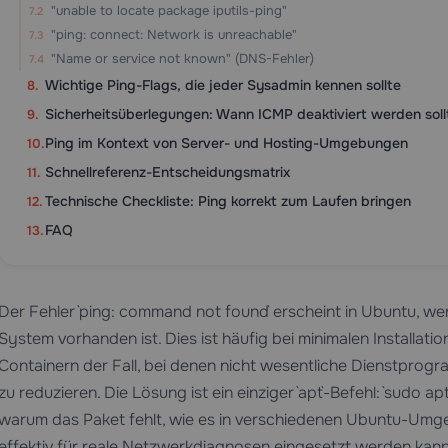
"unable to locate package iputils-ping"
"ping: connect: Network is unreachable"
"Name or service not known" (DNS-Fehler)
Wichtige Ping-Flags, die jeder Sysadmin kennen sollte
Sicherheitsüberlegungen: Wann ICMP deaktiviert werden soll
Ping im Kontext von Server- und Hosting-Umgebungen
Schnellreferenz-Entscheidungsmatrix
Technische Checkliste: Ping korrekt zum Laufen bringen
FAQ
Der Fehler `ping: command not found` erscheint in Ubuntu, w
System vorhanden ist. Dies ist häufig bei minimalen Installa
Containern der Fall, bei denen nicht wesentliche Dienstpro
zu reduzieren. Die Lösung ist ein einziger `apt`-Befehl: `sudo apt i
warum das Paket fehlt, wie es in verschiedenen Ubuntu-Umgebu
effektiv für reale Netzwerkdiagnosen eingesetzt werden kann