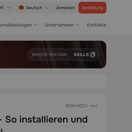
rt
Anmelden
Anmeldung
Deutsch
ienstleistungen
Unternehmen
Kontakte
SKILLS
BENUTZE DEN CODE:
36
12 min
+1
So installieren und
u