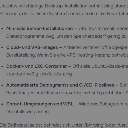
Ubuntus vollständige Desktop-Installation enthält `ping` sta
Szenarien, die zu einem System führen, bei dem die Binärdatei 
Minimale Server-Installationen
— Ubuntus minimale Server-
Dienstprogramme weg, um den Speicherbedarf gering zu 
Cloud- und VPS-Images
— Anbieter verteilen oft abgespe
Bereitstellung. Wenn Sie eine
VPS Hosting
-Instanz betreib
Docker- und LXC-Container
— Offizielle Ubuntu-Basis-Ima
standardmäßig kein `iputils-ping`.
Automatisierte Deployments und CI/CD-Pipelines
— Skri
Basis-Images erstellt wurden, verfügen häufig nicht über
Chroot-Umgebungen und WSL
— Windows Subsystem for
ebenfalls weglassen.
Die Binärdatei selbst befindet sich unter `/bin/ping` (oder `/u