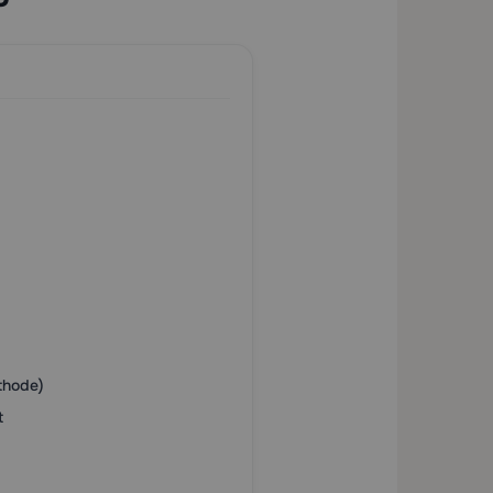
thode)
t