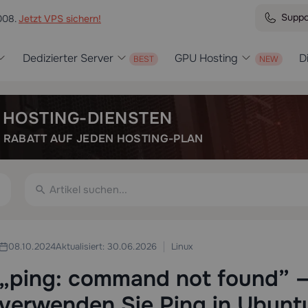
Suppo
008.
Jetzt VPS sichern!
Dedizierter Server
GPU Hosting
D
N HOSTING-DIENSTEN
E RABATT AUF JEDEN HOSTING-PLAN
Linux
08.10.2024
Aktualisiert: 30.06.2026
„ping: command not found” — 
verwenden Sie Ping in Ubunt