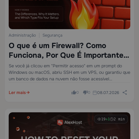
Administração
Segurança
O que é um Firewall? Como
Funciona, Por Que É Importante e
Qual Tipo Se Adequa à Sua
Se você já clicou em "Permitir acesso" em um prompt do
Windows ou macOS, abriu SSH em um VPS, ou garantiu que
Configuração
um banco de dados na nuvem não fosse acessível
publicamente, você já tomou decisões de firewall. A
maioria…
Ler mais
08.07.2026
0
0
19
+1
2 min