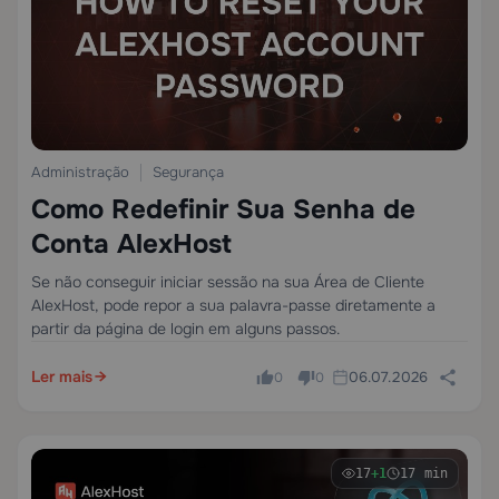
Administração
Segurança
Como Redefinir Sua Senha de
Conta AlexHost
Se não conseguir iniciar sessão na sua Área de Cliente
AlexHost, pode repor a sua palavra-passe diretamente a
partir da página de login em alguns passos.
Ler mais
06.07.2026
0
0
17
+1
17 min