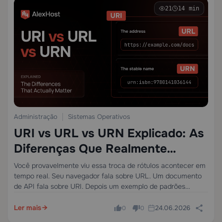
21
14 min
Administração
Sistemas Operativos
URI vs URL vs URN Explicado: As
Diferenças Que Realmente
Importam
Você provavelmente viu essa troca de rótulos acontecer em
tempo real. Seu navegador fala sobre URL. Um documento
de API fala sobre URI. Depois um exemplo de padrões
introduz um URN e faz parecer que a web inventou um
terceiro…
Ler mais
24.06.2026
0
0