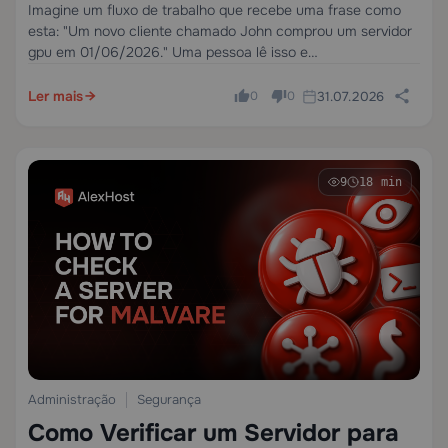
Dados Estruturados
Imagine um fluxo de trabalho que recebe uma frase como
esta: "Um novo cliente chamado John comprou um servidor
gpu em 01/06/2026." Uma pessoa lê isso e
instantaneamente vê três valores úteis: o nome do cliente, o
produto e a…
Ler mais
31.07.2026
0
0
9
18 min
Administração
Segurança
Como Verificar um Servidor para