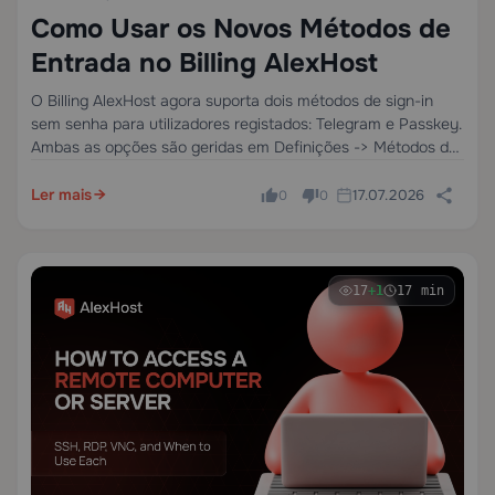
Como Usar os Novos Métodos de
Entrada no Billing AlexHost
O Billing AlexHost agora suporta dois métodos de sign-in
sem senha para utilizadores registados: Telegram e Passkey.
Ambas as opções são geridas em Definições -> Métodos de
sign-in. Para vincular qualquer um dos métodos, primeiro
inicie sessão no billing com…
Ler mais
17.07.2026
0
0
17
+1
17 min