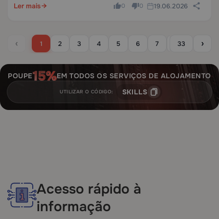
Ler mais
19.06.2026
0
0
‹
›
1
2
3
4
5
6
7
8
33
9
1
POUPE
EM TODOS OS SERVIÇOS DE ALOJAMENTO
SKILLS
UTILIZAR O CÓDIGO:
Acesso rápido à
informação