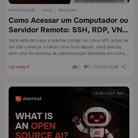
Administração
Linux
Windows
Como Acessar um Computador ou
Servidor Remoto: SSH, RDP, VNC,
e Quando Usar Cada Um
Você está em casa e precisa corrigir um Linux VPS antes de
um site começar a falhar. Uma hora depois, você precisa
abrir uma ferramenta de administração Windows em outra
máquina como se estivesse sentado na frente dela. Depois
uma…
Ler mais
14.07.2026
0
0
19
+1
17 min