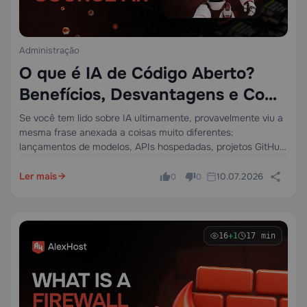
Administração
O que é IA de Código Aberto?
Benefícios, Desvantagens e Como
Escolher
Se você tem lido sobre IA ultimamente, provavelmente viu a
mesma frase anexada a coisas muito diferentes:
lançamentos de modelos, APIs hospedadas, projetos GitHub,
ferramentas LLM locais, guias de auto-hospedagem e
ofertas de infraestrutura privada. Uma página diz que um…
Ler mais
10.07.2026
0
0
16
+1
17 min