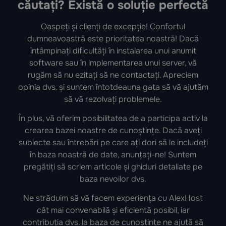
căutați? Există o soluție perfectă
Oaspeți și clienți de excepție! Confortul
dumneavoastră este prioritatea noastră! Dacă
întâmpinați dificultăți în instalarea unui anumit
software sau în implementarea unui server, vă
rugăm să nu ezitați să ne contactați. Apreciem
opinia dvs. și suntem întotdeauna gata să vă ajutăm
să vă rezolvați problemele.
În plus, vă oferim posibilitatea de a participa activ la
crearea bazei noastre de cunoștințe. Dacă aveți
subiecte sau întrebări pe care ați dori să le includeți
în baza noastră de date, anunțați-ne! Suntem
pregătiți să scriem articole și ghiduri detaliate pe
baza nevoilor dvs.
Ne străduim să vă facem experiența cu AlexHost
cât mai convenabilă și eficientă posibil, iar
contribuția dvs. la baza de cunoștințe ne ajută să