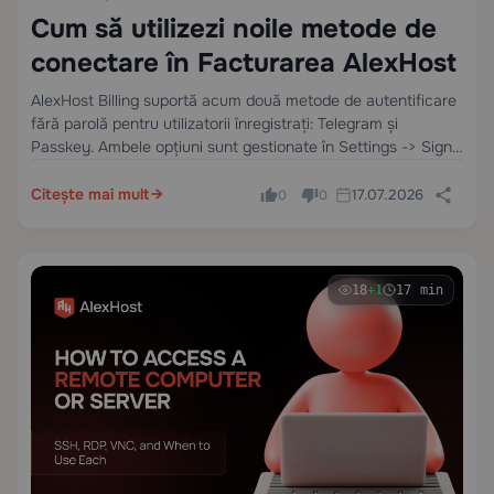
Cum să utilizezi noile metode de
conectare în Facturarea AlexHost
AlexHost Billing suportă acum două metode de autentificare
fără parolă pentru utilizatorii înregistrați: Telegram și
Passkey. Ambele opțiuni sunt gestionate în Settings -> Sign-
in methods. Pentru a conecta oricare dintre metode, mai
întâi conectați-vă la facturare cu metoda dvs. de…
Citește mai mult
17.07.2026
0
0
18
+1
17 min