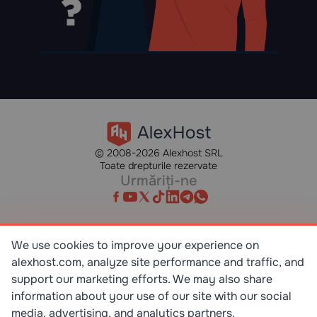
© 2008-2026 Alexhost SRL
Toate drepturile rezervate
Urmăriți-ne
We use cookies to improve your experience on
alexhost.com, analyze site performance and traffic, and
SR EN ISO/IEC 27001:2023
STANDART
support our marketing efforts. We may also share
information about your use of our site with our social
media, advertising, and analytics partners.
ISO 9001:2015