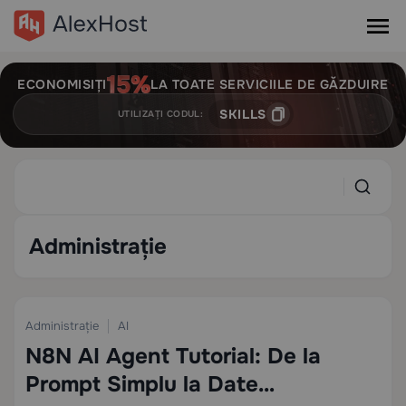
ECONOMISIȚI
LA TOATE SERVICIILE DE GĂZDUIRE
SKILLS
UTILIZAȚI CODUL:
Administrație
Administrație
AI
5
16 min
N8N AI Agent Tutorial: De la
Prompt Simplu la Date