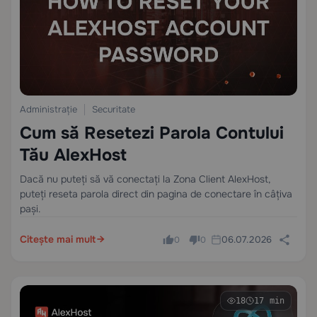
Administrație
Securitate
Cum să Resetezi Parola Contului
Tău AlexHost
Dacă nu puteți să vă conectați la Zona Client AlexHost,
puteți reseta parola direct din pagina de conectare în câțiva
pași.
Citește mai mult
06.07.2026
0
0
18
17 min