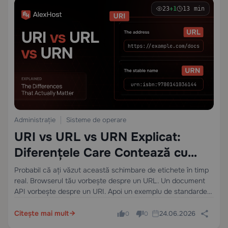
23
+1
13 min
Administrație
Sisteme de operare
URI vs URL vs URN Explicat:
Diferențele Care Contează cu
Adevărat
Probabil că ați văzut această schimbare de etichete în timp
real. Browserul tău vorbește despre un URL. Un document
API vorbește despre un URI. Apoi un exemplu de standarde
introduce un URN și face să sune ca și cum web-ul…
Citește mai mult
24.06.2026
0
0