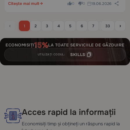
Citește mai mult
19.06.2026
0
0
‹
›
1
2
3
4
5
6
7
8
33
9
1
ECONOMISIȚI
LA TOATE SERVICIILE DE GĂZDUIRE
SKILLS
UTILIZAȚI CODUL:
Acces rapid la informații
Economisiți timp și obțineți un răspuns rapid la