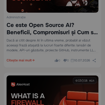
Administrație
Ce este Open Source AI?
Beneficii, Compromisuri și Cum să
Alegi
Dacă ai citit despre AI în ultima vreme, probabil ai văzut
aceeași frază atașată la lucruri foarte diferite: lansări de
modele, API-uri găzduite, proiecte GitHub, instrumente LLM
locale, ghiduri de auto-găzduire și oferte de infrastructură
privată. O pagină spune că…
Citește mai mult
10.07.2026
0
0
15
16 min