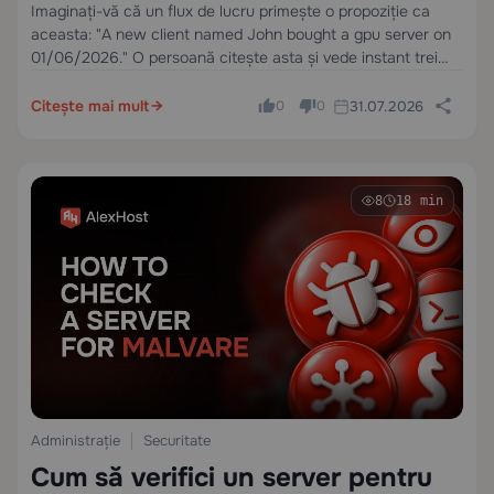
Structurate în Workflow
Imaginați-vă că un flux de lucru primește o propoziție ca
aceasta: "A new client named John bought a gpu server on
01/06/2026." O persoană citește asta și vede instant trei
valori utile: numele clientului, produsul și data.
Citește mai mult
31.07.2026
0
0
8
18 min
Administrație
Securitate
Cum să verifici un server pentru