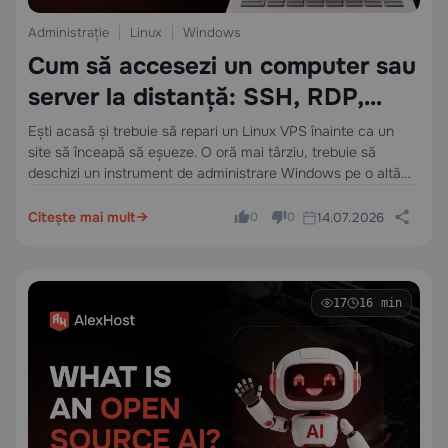
Administrație
Linux
Windows
Cum să accesezi un computer sau
server la distanță: SSH, RDP,
VNC și când să folosești fiecare
Ești acasă și trebuie să repari un Linux VPS înainte ca un
site să înceapă să eșueze. O oră mai târziu, trebuie să
deschizi un instrument de administrare Windows pe o altă
mașină ca și cum ai fi șezut în…
Citește mai mult
14.07.2026
0
0
17
16 min