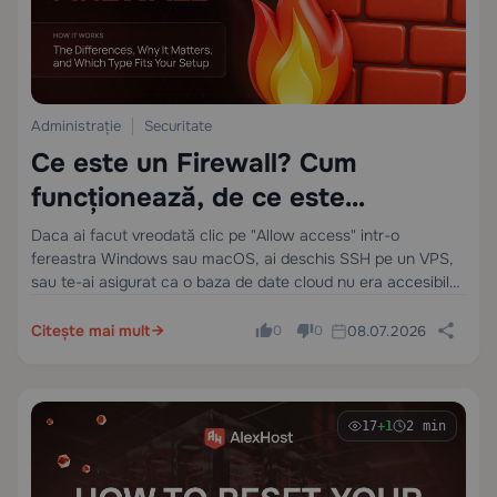
Administrație
Securitate
Ce este un Firewall? Cum
funcționează, de ce este
important și ce tip se potrivește
Daca ai facut vreodată clic pe "Allow access" intr-o
fereastra Windows sau macOS, ai deschis SSH pe un VPS,
configurației tale
sau te-ai asigurat ca o baza de date cloud nu era accesibila
public, ai luat deja decizii privind firewallul. Majoritatea
oamenilor…
Citește mai mult
08.07.2026
0
0
17
+1
2 min