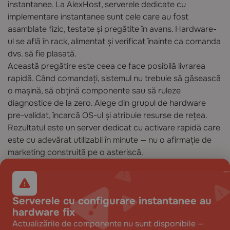
instantanee. La AlexHost, serverele dedicate cu
implementare instantanee sunt cele care au fost
asamblate fizic, testate și pregătite în avans. Hardware-
ul se află în rack, alimentat și verificat înainte ca comanda
dvs. să fie plasată.
Această pregătire este ceea ce face posibilă livrarea
rapidă. Când comandați, sistemul nu trebuie să găsească
o mașină, să obțină componente sau să ruleze
diagnostice de la zero. Alege din grupul de hardware
pre-validat, încarcă OS-ul și atribuie resurse de rețea.
Rezultatul este un server dedicat cu activare rapidă care
este cu adevărat utilizabil în minute — nu o afirmație de
marketing construită pe o asteriscă.
Serverele cu configurare instantanee au
hardware fix
Actualizările de componente nu sunt disponibile —