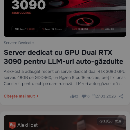
Servere Dedicate
Server dedicat cu GPU Dual RTX
3090 pentru LLM-uri auto-găzduite
AlexHost a adăugat recent un server dedicat dual RTX 3090 GPU
server. 48GB de GDDR6X, un Ryzen 9 cu 16 nuclee, preț fix lunar.
Construit pentru echipe care rulează LLM-uri auto-găzduite în
producție — nu experimente, nu inferențe ocazionale, ci…
Citește mai mult
27.03.2026
12
10
31
3 min