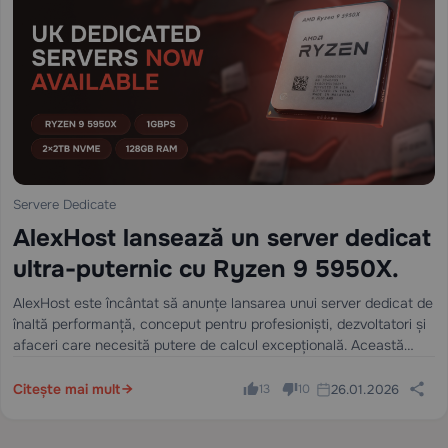
Servere Dedicate
AlexHost lansează un server dedicat
ultra-puternic cu Ryzen 9 5950X.
AlexHost este încântat să anunțe lansarea unui server dedicat de
înaltă performanță, conceput pentru profesioniști, dezvoltatori și
afaceri care necesită putere de calcul excepțională. Această
nouă configurație combină hardware-ul de vârf cu fiabilitatea
necompromisă, făcându-l ideal pentru o gamă largă…
Citește mai mult
26.01.2026
13
10