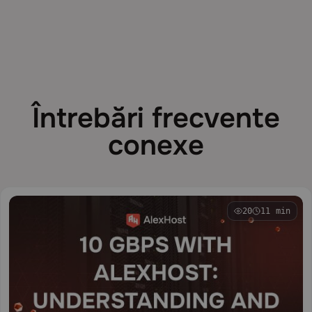
Întrebări frecvente
conexe
20
11 min