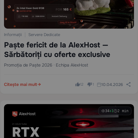
Informații
Servere Dedicate
Paște fericit de la AlexHost —
Sărbătoriți cu oferte exclusive
Promoția de Paște 2026 · Echipa AlexHost
Citește mai mult
10.04.2026
12
1
34
+1
2 min