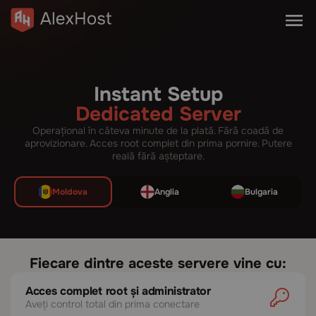
Instant Setup
Dedicated Server
Operațional în câteva minute de la plată. Fără coadă de
aprovizionare. Acces root complet din prima pornire. Putere
reală fără așteptare.
Moldova
Anglia
Bulgaria
Fiecare dintre aceste servere vine cu:
Acces complet root și administrator
Aveți control total din prima conectare