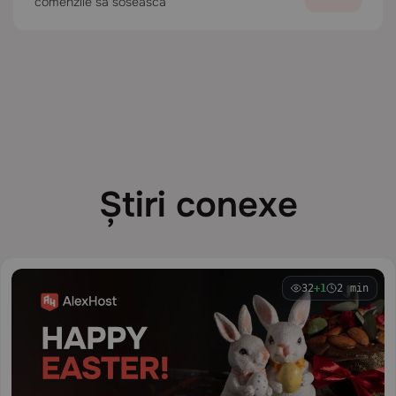
comenzile să sosească
Știri conexe
32
+1
2 min