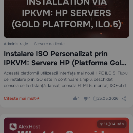
Administrație
Servere dedicate
Instalare ISO Personalizat prin
IPKVM: Servere HP (Platforma Gold,
iLO 5)
Această platformă utilizează interfața mai nouă HPE iLO 5. Fluxul
de instalare prin ISO este în continuare simplu: deschideți
consola de la distanță, lansați consola HTML5, montați ISO-ul din
meniul de medii virtuale, reporniți, apoi porniți o singură dată de…
Citește mai mult
25.05.2026
1
1
31
14 min