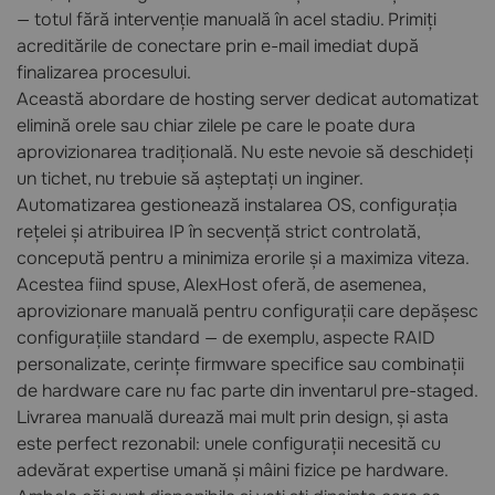
— totul fără intervenție manuală în acel stadiu. Primiți
acreditările de conectare prin e-mail imediat după
finalizarea procesului.
Această abordare de hosting server dedicat automatizat
elimină orele sau chiar zilele pe care le poate dura
aprovizionarea tradițională. Nu este nevoie să deschideți
un tichet, nu trebuie să așteptați un inginer.
Automatizarea gestionează instalarea OS, configurația
rețelei și atribuirea IP în secvență strict controlată,
concepută pentru a minimiza erorile și a maximiza viteza.
Acestea fiind spuse, AlexHost oferă, de asemenea,
aprovizionare manuală pentru configurații care depășesc
configurațiile standard — de exemplu, aspecte RAID
personalizate, cerințe firmware specifice sau combinații
de hardware care nu fac parte din inventarul pre-staged.
Livrarea manuală durează mai mult prin design, și asta
este perfect rezonabil: unele configurații necesită cu
adevărat expertise umană și mâini fizice pe hardware.