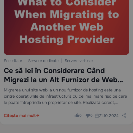
Securitate
Servere dedicate
Servere virtuale
Ce să Iei în Considerare Când
Migrezi la un Alt Furnizor de Web
Hosting
Migrarea unui site web la un nou furnizor de hosting este una
dintre operațiunile de infrastructură cu cel mai mare risc pe care
le poate întreprinde un proprietar de site. Realizată corect,
rezultă în zero pierderi de date, timp de…
Citește mai mult
21.10.2024
0
0