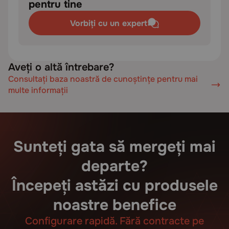
pentru tine
Vorbiți cu un expert
Aveți o altă întrebare?
Consultați baza noastră de cunoștințe pentru mai
multe informații
Sunteți gata să mergeți mai
departe?
Începeți astăzi cu produsele
noastre benefice
Configurare rapidă. Fără contracte pe