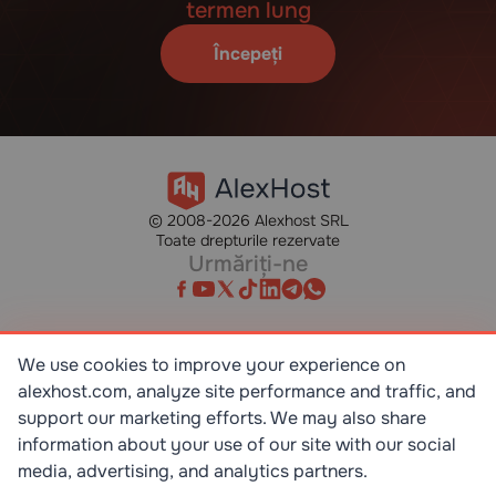
termen lung
Începeți
© 2008-2026 Alexhost SRL
Toate drepturile rezervate
Urmăriți-ne
We use cookies to improve your experience on
alexhost.com, analyze site performance and traffic, and
SR EN ISO/IEC 27001:2023
STANDART
support our marketing efforts. We may also share
information about your use of our site with our social
media, advertising, and analytics partners.
ISO 9001:2015
STANDART