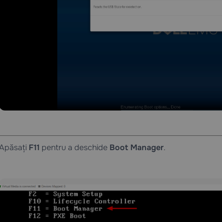
Apăsați
F11
pentru a deschide
Boot Manager
.