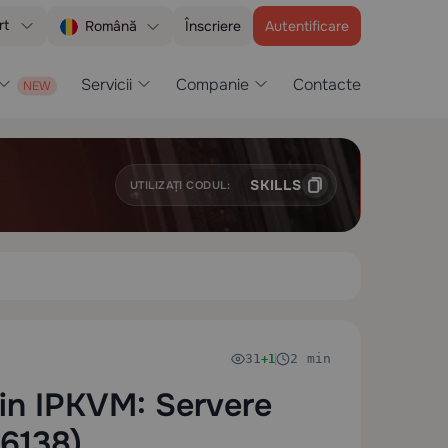
rt
Înscriere
Autentificare
Română
Servicii
Companie
Contacte
SKILLS
UTILIZAȚI CODUL:
31
2 min
+1
rin IPKVM: Servere
 6138)