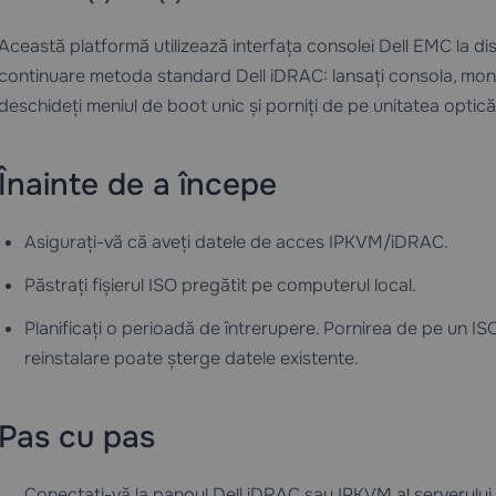
Această platformă utilizează interfața consolei Dell EMC la dist
continuare metoda standard Dell iDRAC: lansați consola, mont
deschideți meniul de boot unic și porniți de pe unitatea optică 
Înainte de a începe
Asigurați-vă că aveți datele de acces IPKVM/iDRAC.
Păstrați fișierul ISO pregătit pe computerul local.
Planificați o perioadă de întrerupere. Pornirea de pe un ISO 
reinstalare poate șterge datele existente.
Pas cu pas
Conectați-vă la panoul Dell iDRAC sau IPKVM al serverului.