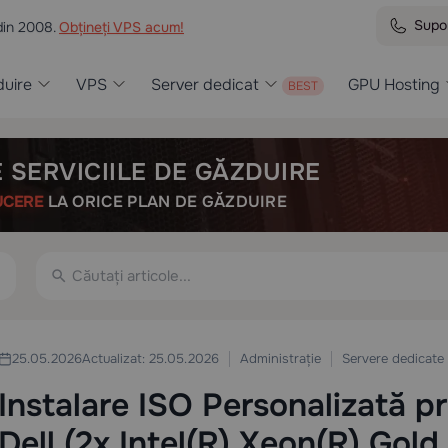
Supo
din 2008.
Obțineți VPS acum!
uire
VPS
Server dedicat
GPU Hosting
 SERVICIILE DE GĂZDUIRE
UCERE
LA ORICE PLAN DE GĂZDUIRE
Administrație
Servere dedicate
25.05.2026
Actualizat: 25.05.2026
Instalare ISO Personalizată p
Dell (2x Intel(R) Xeon(R) Gold