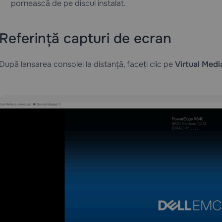
pornească de pe discul instalat.
Referință capturi de ecran
După lansarea consolei la distanță, faceți clic pe
Virtual Medi