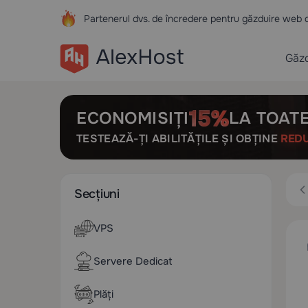
Partenerul dvs. de încredere pentru găzduire web 
Găzd
ECONOMISIȚI
LA TOATE
TESTEAZĂ-ȚI ABILITĂȚILE ȘI OBȚINE
RED
Secțiuni
VPS
Servere Dedicat
Plăți