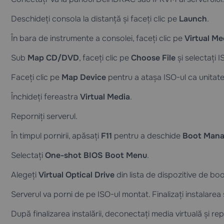
Deschideți consola la distanță și faceți clic pe
Launch
.
În bara de instrumente a consolei, faceți clic pe
Virtual Me
Sub
Map CD/DVD
, faceți clic pe
Choose File
și selectați I
Faceți clic pe
Map Device
pentru a atașa ISO-ul ca unitate 
Închideți fereastra
Virtual Media
.
Reporniți serverul.
În timpul pornirii, apăsați
F11
pentru a deschide
Boot Mana
Selectați
One-shot BIOS Boot Menu
.
Alegeți
Virtual Optical Drive
din lista de dispozitive de boo
Serverul va porni de pe ISO-ul montat. Finalizați instalarea
După finalizarea instalării, deconectați media virtuală și re