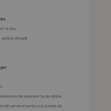
dia
.
SO-ul dvs.
optică virtuală.
ger
.
t.
 sistemului de operare ca de obicei.
porniți serverul pentru ca acesta să