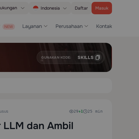
ukungan
Daftar
Masuk
Indonesia
Layanan
Perusahaan
Kontak
SKILLS
GUNAKAN KODE:
usus
29
25 min
+1
r LLM dan Ambil