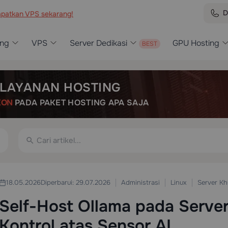
D
patkan VPS sekarang!
ing
VPS
Server Dedikasi
GPU Hosting
LAYANAN HOSTING
KON
PADA PAKET HOSTING APA SAJA
Administrasi
Linux
Server Kh
18.05.2026
Diperbarui: 29.07.2026
Self-Host Ollama pada Serve
Kontrol atas Sensor AI