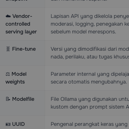
☁️
Vendor-
Lapisan API yang dikelola pen
controlled
moderasi, logging, penegakan ke
serving layer
sebelum model merespons.
🧬
Fine-tune
Versi yang dimodifikasi dari mo
nada, perilaku, atau tugas khus
⚖️
Model
Parameter internal yang dipelajar
weights
secara otomatis mengubahnya.
📝
Modelfile
File Ollama yang digunakan unt
kustom dengan prompt sistem An
🪪
UUID
Pengenal perangkat keras yang s