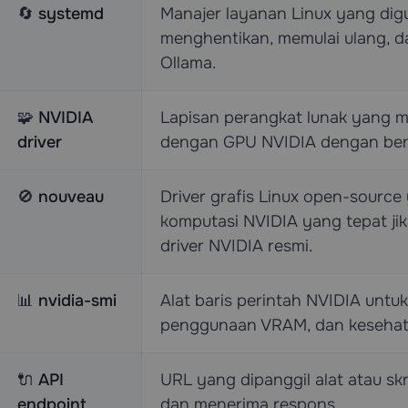
🔄
systemd
Manajer layanan Linux yang dig
menghentikan, memulai ulang, d
Ollama.
🧩
NVIDIA
Lapisan perangkat lunak yang 
driver
dengan GPU NVIDIA dengan bena
🚫
nouveau
Driver grafis Linux open-sourc
komputasi NVIDIA yang tepat ji
driver NVIDIA resmi.
📊
nvidia-smi
Alat baris perintah NVIDIA untuk
penggunaan VRAM, dan kesehata
🔌
API
URL yang dipanggil alat atau sk
endpoint
dan menerima respons.