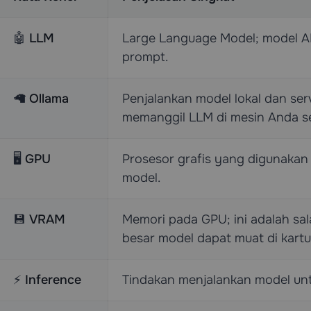
🤖
LLM
Large Language Model; model AI
prompt.
🦙
Ollama
Penjalankan model lokal dan se
memanggil LLM di mesin Anda se
🖥️
GPU
Prosesor grafis yang digunakan 
model.
💾
VRAM
Memori pada GPU; ini adalah sa
besar model dapat muat di kartu
⚡
Inference
Tindakan menjalankan model un