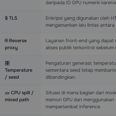
daripada ID GPU numerik karena
🔒
TLS
Enkripsi yang digunakan oleh H
mengamankan lalu lintas antara k
🌐
Reverse
Layanan front-end yang dapat 
proxy
akses publik terkontrol sebelum
🎛️
Pengaturan generasi; temperat
Temperature
sementara seed tetap membantu
/ seed
dibandingkan.
🧱
CPU spill /
Situasi di mana bagian dari mode
mixed path
memori GPU dan menggunakan 
memperlambat inference.