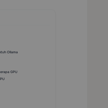
ntuh Ollama
berapa GPU
GPU