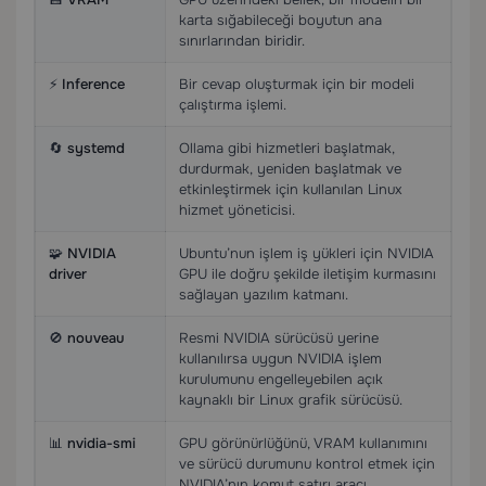
karta sığabileceği boyutun ana
sınırlarından biridir.
⚡
Inference
Bir cevap oluşturmak için bir modeli
çalıştırma işlemi.
🔄
systemd
Ollama gibi hizmetleri başlatmak,
durdurmak, yeniden başlatmak ve
etkinleştirmek için kullanılan Linux
hizmet yöneticisi.
🧩
NVIDIA
Ubuntu’nun işlem iş yükleri için NVIDIA
driver
GPU ile doğru şekilde iletişim kurmasını
sağlayan yazılım katmanı.
🚫
nouveau
Resmi NVIDIA sürücüsü yerine
kullanılırsa uygun NVIDIA işlem
kurulumunu engelleyebilen açık
kaynaklı bir Linux grafik sürücüsü.
📊
nvidia-smi
GPU görünürlüğünü, VRAM kullanımını
ve sürücü durumunu kontrol etmek için
NVIDIA’nın komut satırı aracı.