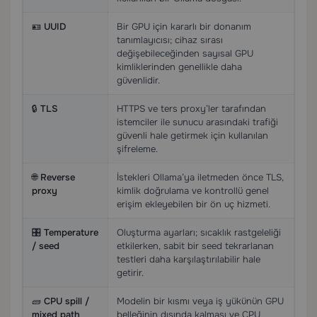
🪪
UUID
Bir GPU için kararlı bir donanım
tanımlayıcısı; cihaz sırası
değişebileceğinden sayısal GPU
kimliklerinden genellikle daha
güvenlidir.
🔒
TLS
HTTPS ve ters proxy’ler tarafından
istemciler ile sunucu arasındaki trafiği
güvenli hale getirmek için kullanılan
şifreleme.
🌐
Reverse
İstekleri Ollama’ya iletmeden önce TLS,
proxy
kimlik doğrulama ve kontrollü genel
erişim ekleyebilen bir ön uç hizmeti.
🎛️
Temperature
Oluşturma ayarları; sıcaklık rastgeleliği
/ seed
etkilerken, sabit bir seed tekrarlanan
testleri daha karşılaştırılabilir hale
getirir.
🧱
CPU spill /
Modelin bir kısmı veya iş yükünün GPU
mixed path
belleğinin dışında kalması ve CPU