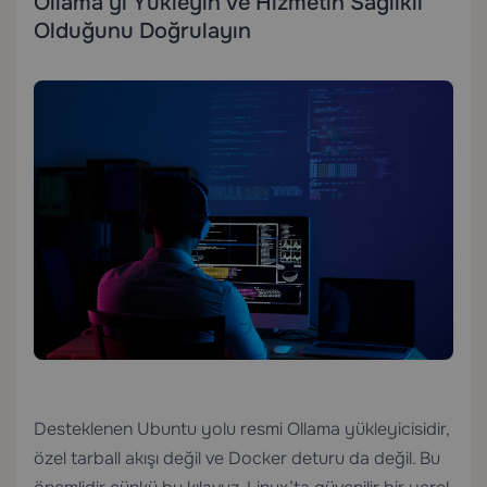
Ollama’yı Yükleyin ve Hizmetin Sağlıklı
Olduğunu Doğrulayın
Desteklenen Ubuntu yolu resmi Ollama yükleyicisidir,
özel tarball akışı değil ve Docker deturu da değil. Bu