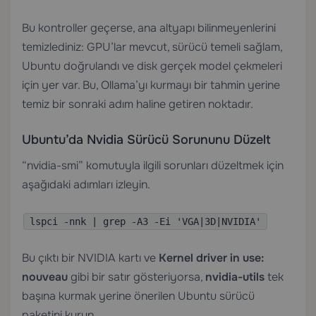
Bu kontroller geçerse, ana altyapı bilinmeyenlerini
temizlediniz: GPU’lar mevcut, sürücü temeli sağlam,
Ubuntu doğrulandı ve disk gerçek model çekmeleri
için yer var. Bu, Ollama’yı kurmayı bir tahmin yerine
temiz bir sonraki adım haline getiren noktadır.
Ubuntu’da Nvidia Sürücü Sorununu Düzelt
“nvidia-smi” komutuyla ilgili sorunları düzeltmek için
aşağıdaki adımları izleyin.
lspci -nnk | grep -A3 -Ei 'VGA|3D|NVIDIA'
Bu çıktı bir NVIDIA kartı ve
Kernel driver in use:
nouveau
gibi bir satır gösteriyorsa,
nvidia-utils
tek
başına kurmak yerine önerilen Ubuntu sürücü
paketini kurun.