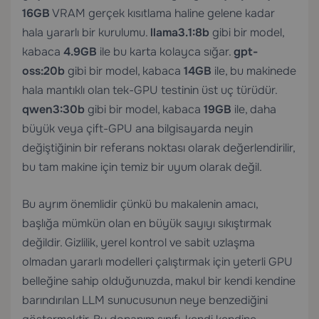
16GB
VRAM gerçek kısıtlama haline gelene kadar
hala yararlı bir kurulumu.
llama3.1:8b
gibi bir model,
kabaca
4.9GB
ile bu karta kolayca sığar.
gpt-
oss:20b
gibi bir model, kabaca
14GB
ile, bu makinede
hala mantıklı olan tek-GPU testinin üst uç türüdür.
qwen3:30b
gibi bir model, kabaca
19GB
ile, daha
büyük veya çift-GPU ana bilgisayarda neyin
değiştiğinin bir referans noktası olarak değerlendirilir,
bu tam makine için temiz bir uyum olarak değil.
Bu ayrım önemlidir çünkü bu makalenin amacı,
başlığa mümkün olan en büyük sayıyı sıkıştırmak
değildir. Gizlilik, yerel kontrol ve sabit uzlaşma
olmadan yararlı modelleri çalıştırmak için yeterli GPU
belleğine sahip olduğunuzda, makul bir kendi kendine
barındırılan LLM sunucusunun neye benzediğini