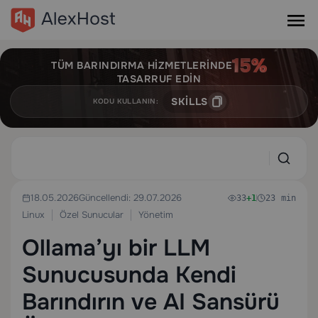
TÜM BARINDIRMA HIZMETLERINDE
TASARRUF EDIN
SKILLS
KODU KULLANIN:
18.05.2026
Güncellendi: 29.07.2026
33
+1
23 min
Linux
Özel Sunucular
Yönetim
Ollama’yı bir LLM
Sunucusunda Kendi
Barındırın ve AI Sansürü