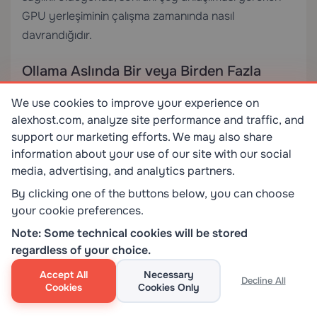
GPU yerleşiminin çalışma zamanında nasıl
davrandığıdır.
Ollama Aslında Bir veya Birden Fazla
GPU’yu Nasıl Kullanır
We use cookies to improve your experience on
Bu kılavuz için kullanılan sunucunun bir GPU’su
alexhost.com, analyze site performance and traffic, and
olmasına rağmen, çok GPU davranışını anlamak yine
support our marketing efforts. We may also share
information about your use of our site with our social
de değerlidir çünkü birçok kullanıcı daha büyük
media, advertising, and analytics partners.
sunuculara sahip olabilir veya daha sonra
By clicking one of the buttons below, you can choose
genişletebilir. Çoğu iki GPU karışıklığı yanlış bir
your cookie preferences.
beklentiyle başlar: “İki kartım var, bu yüzden her ikisi
de her zaman açık olmalı.” Ollama böyle çalışmaz.
Note: Some technical cookies will be stored
regardless of your choice.
Pratik kural çok daha basittir: bir model bir GPU’ya
sığıyorsa, Ollama genellikle onu bir GPU’da tutacaktır.
Accept All
Necessary
Decline All
Cookies
Cookies Only
Yalnızca model tek bir karta rahatça sığmadığında
birden fazla GPU’ya yayılır.