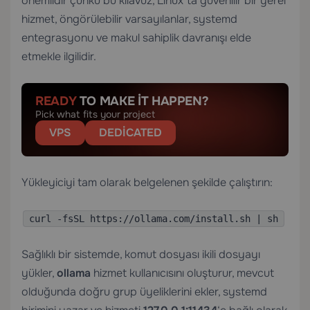
önemlidir çünkü bu kılavuz, Linux’ta güvenilir bir yerel
hizmet, öngörülebilir varsayılanlar, systemd
entegrasyonu ve makul sahiplik davranışı elde
etmekle ilgilidir.
READY
TO MAKE IT HAPPEN?
Pick what fits your project
VPS
DEDICATED
Yükleyiciyi tam olarak belgelenen şekilde çalıştırın:
curl -fsSL https://ollama.com/install.sh | sh
Sağlıklı bir sistemde, komut dosyası ikili dosyayı
yükler,
ollama
hizmet kullanıcısını oluşturur, mevcut
olduğunda doğru grup üyeliklerini ekler, systemd