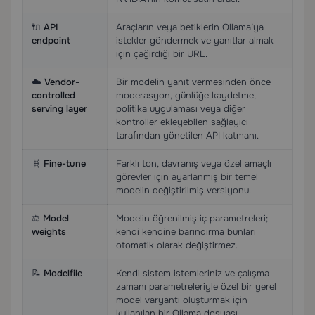
🔌
API
Araçların veya betiklerin Ollama’ya
endpoint
istekler göndermek ve yanıtlar almak
için çağırdığı bir URL.
☁️
Vendor-
Bir modelin yanıt vermesinden önce
controlled
moderasyon, günlüğe kaydetme,
serving layer
politika uygulaması veya diğer
kontroller ekleyebilen sağlayıcı
tarafından yönetilen API katmanı.
🧬
Fine-tune
Farklı ton, davranış veya özel amaçlı
görevler için ayarlanmış bir temel
modelin değiştirilmiş versiyonu.
⚖️
Model
Modelin öğrenilmiş iç parametreleri;
weights
kendi kendine barındırma bunları
otomatik olarak değiştirmez.
📝
Modelfile
Kendi sistem istemleriniz ve çalışma
zamanı parametreleriyle özel bir yerel
model varyantı oluşturmak için
kullanılan bir Ollama dosyası.