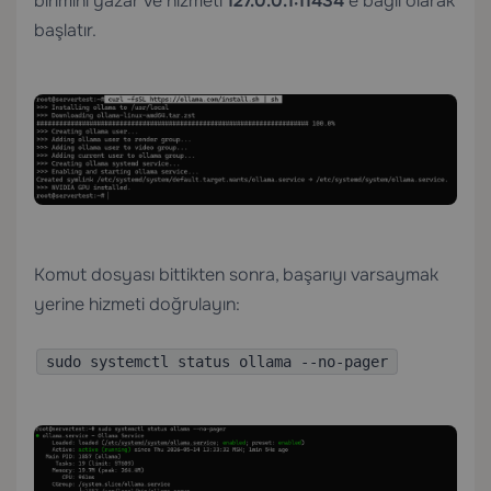
birimini yazar ve hizmeti
127.0.0.1:11434
‘e bağlı olarak
başlatır.
Komut dosyası bittikten sonra, başarıyı varsaymak
yerine hizmeti doğrulayın:
sudo systemctl status ollama --no-pager