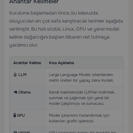
Anahtar Kelimeler
Kuruluma başlamadan önce, bu kılavuzda
okuyucuları en çok kafa karıştıracak terimler aşağıda
verilmiştir. Bu hızlı sözlük, Linux, GPU ve yerel model
kelime dağarcığını baştan itibaren net tutmaya
yardımcı olur.
Anahtar Kelime
Kısa Açıklama
🤖
LLM
Large Language Model; istemlerden
metin üreten bir yapay zeka modeli.
🦙
Ollama
Kendi makinenizde LLM’leri indirmek,
sunmak ve çağırmak için yerel bir
model çalıştırıcısı ve sunucusu.
🖥️
GPU
Model çıkarımını hızlandırmak için
kullanılan grafik işlemcisi.
💾
VRAM
GPU üzerindeki bellek; bir modelin bir