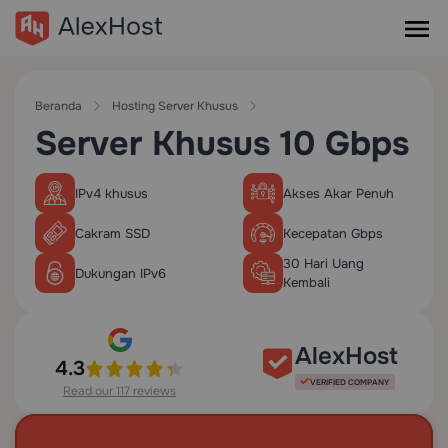
Beranda
Hosting Server Khusus
Server Khusus 10 Gbps
IPv4 khusus
Akses Akar Penuh
Cakram SSD
Kecepatan Gbps
30 Hari Uang
Dukungan IPv6
Kembali
AlexHost
4.3
VERIFIED COMPANY
Read our 117 reviews