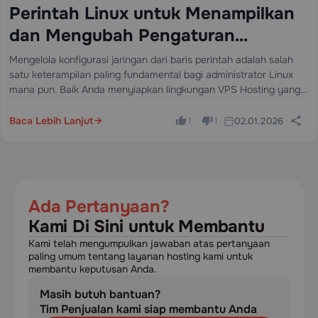
Perintah Linux untuk Menampilkan
dan Mengubah Pengaturan
Konfigurasi IP
Mengelola konfigurasi jaringan dari baris perintah adalah salah
satu keterampilan paling fundamental bagi administrator Linux
mana pun. Baik Anda menyiapkan lingkungan VPS Hosting yang
baru, mengatasi masalah konektivitas di server produksi, atau
mengonfigurasi IP statis setelah deployment, mengetahui
Baca Lebih Lanjut
02.01.2026
1
1
perintah yang…
Ada Pertanyaan?
Kami Di Sini untuk Membantu
Kami telah mengumpulkan jawaban atas pertanyaan
paling umum tentang layanan hosting kami untuk
membantu keputusan Anda.
Masih butuh bantuan?
Tim Penjualan kami siap membantu Anda