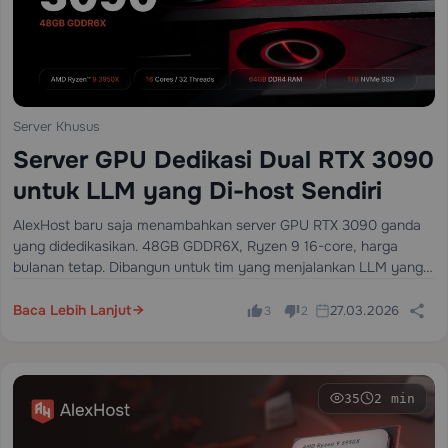
Server Khusus
Server GPU Dedikasi Dual RTX 3090
untuk LLM yang Di-host Sendiri
AlexHost baru saja menambahkan server GPU RTX 3090 ganda
yang didedikasikan. 48GB GDDR6X, Ryzen 9 16-core, harga
bulanan tetap. Dibangun untuk tim yang menjalankan LLM yang
dihosting sendiri dalam produksi — bukan eksperimen, bukan
inferensi sesekali, tetapi beban kerja yang…
Baca Lebih Lanjut
27.03.2026
3
2
35
2 min