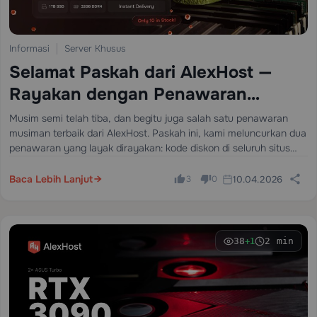
Informasi
Server Khusus
Selamat Paskah dari AlexHost —
Rayakan dengan Penawaran
Eksklusif
Musim semi telah tiba, dan begitu juga salah satu penawaran
musiman terbaik dari AlexHost. Paskah ini, kami meluncurkan dua
penawaran yang layak dirayakan: kode diskon di seluruh situs
dan konfigurasi server khusus edisi terbatas dengan harga yang
tidak akan bertahan…
Baca Lebih Lanjut
10.04.2026
3
0
38
2 min
+1