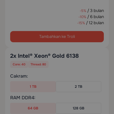
/ 3 bulan
-5%
/ 6 bulan
-10%
/ 12 bulan
-15%
Tambahkan ke Troli
2x Intel® Xeon® Gold 6138
Core: 40
Thread: 80
Cakram:
1 TB
2 TB
RAM DDR4:
64 GB
128 GB