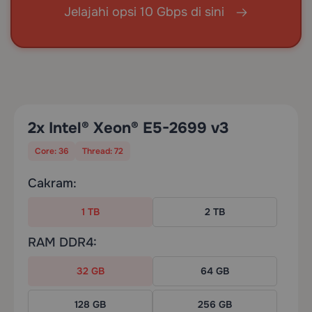
Jelajahi opsi 10 Gbps di sini
2x Intel® Xeon® E5-2699 v3
Core: 36
Thread: 72
Cakram:
1 TB
2 TB
RAM DDR4:
32 GB
64 GB
128 GB
256 GB