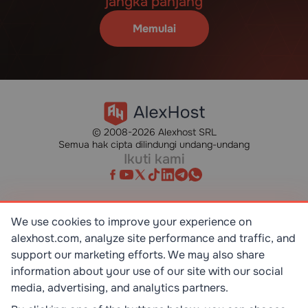
jangka panjang
Memulai
© 2008-2026 Alexhost SRL
Semua hak cipta dilindungi undang-undang
Ikuti kami
We use cookies to improve your experience on
alexhost.com, analyze site performance and traffic, and
SR EN ISO/IEC 27001:2023
STANDART
support our marketing efforts. We may also share
information about your use of our site with our social
media, advertising, and analytics partners.
ISO 9001:2015
STANDART