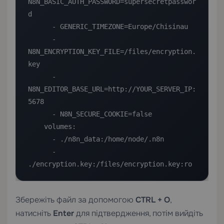
N8N_BASIC_AUTH_PASSWORD=supersecretpasswor
d

      - GENERIC_TIMEZONE=Europe/Chisinau

      - 
N8N_ENCRYPTION_KEY_FILE=/files/encryption.
key

      - 
N8N_EDITOR_BASE_URL=http://YOUR_SERVER_IP:
5678

      - N8N_SECURE_COOKIE=false

    volumes:

      - ./n8n_data:/home/node/.n8n

      - 
./encryption.key:/files/encryption.key:ro
Збережіть файл за допомогою
CTRL + O
,
натисніть
Enter
для підтвердження, потім вийдіть