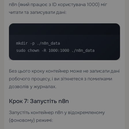
n8n (який працює з ID користувача 1000) міг
читати та записувати дані:
mkdir -p ./n8n_data

sudo chown -R 1000:1000 ./n8n_data
Без цього кроку контейнер може не записати дані
робочого процесу, і ви зіткнетеся з помилками
дозволів у журналах.
Крок 7: Запустіть n8n
Запустіть контейнер n8n у відокремленому
(фоновому) режимі: