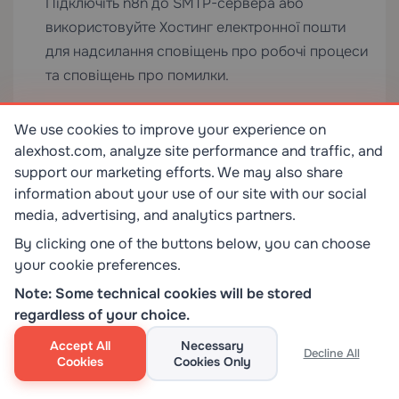
Підключіть n8n до SMTP-сервера або
використовуйте
Хостинг електронної пошти
для надсилання сповіщень про робочі процеси
та сповіщень про помилки.
Вибір правильного хостингу для n8n
We use cookies to improve your experience on
Продуктивність та надійність вашого екземпляра
alexhost.com, analyze site performance and traffic, and
support our marketing efforts. We may also share
n8n значною мірою залежать від вашої базової
information about your use of our site with our social
інфраструктури. Ось короткий посібник з вибору
media, advertising, and analytics partners.
правильного плану AlexHost:
By clicking one of the buttons below, you can choose
your cookie preferences.
Випадок використання
Рекомендований пл
Note: Some technical cookies will be stored
regardless of your choice.
Особисті проекти, малі команди
VPS Hosting
— досту
Accept All
Necessary
доступ
Decline All
Cookies
Cookies Only
Високонавантажені робочі процеси,
Dedicated Servers
— 