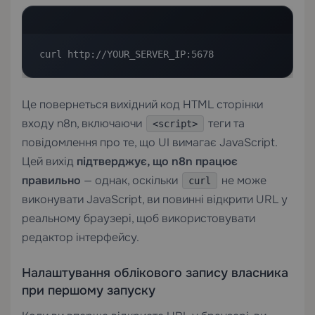
curl http://YOUR_SERVER_IP:5678
Це повернеться вихідний код HTML сторінки
входу n8n, включаючи
теги та
<script>
повідомлення про те, що UI вимагає JavaScript.
Цей вихід
підтверджує, що n8n працює
правильно
— однак, оскільки
не може
curl
виконувати JavaScript, ви повинні відкрити URL у
реальному браузері, щоб використовувати
редактор інтерфейсу.
Налаштування облікового запису власника
при першому запуску