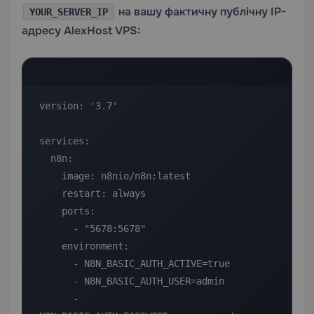
на вашу фактичну публічну IP-
YOUR_SERVER_IP
адресу AlexHost VPS:
version: '3.7'

services:

  n8n:

    image: n8nio/n8n:latest

    restart: always

    ports:

      - "5678:5678"

    environment:

      - N8N_BASIC_AUTH_ACTIVE=true

      - N8N_BASIC_AUTH_USER=admin

      - 