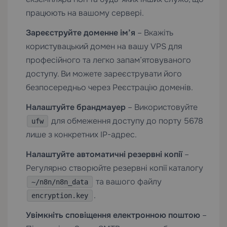
працюють на вашому сервері.
Зареєструйте доменне ім’я
– Вкажіть
користувацький домен на вашу VPS для
професійного та легко запам’ятовуваного
доступу. Ви можете зареєструвати його
безпосередньо через
Реєстрацію доменів
.
Налаштуйте брандмауер
– Використовуйте
для обмеження доступу до порту 5678
ufw
лише з конкретних IP-адрес.
Налаштуйте автоматичні резервні копії
–
Регулярно створюйте резервні копії каталогу
та вашого файлу
~/n8n/n8n_data
.
encryption.key
Увімкніть сповіщення електронною поштою
–