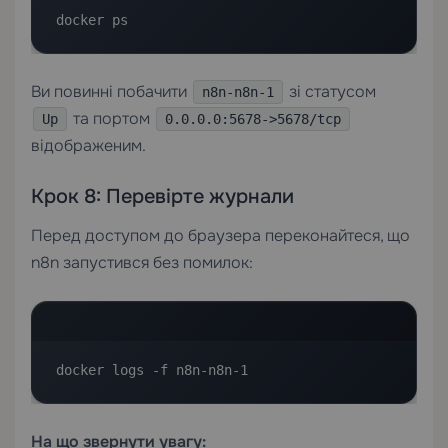
docker ps
Ви повинні побачити
зі статусом
n8n-n8n-1
та портом
Up
0.0.0.0:5678->5678/tcp
відображеним.
Крок 8: Перевірте журнали
Перед доступом до браузера переконайтеся, що
n8n запустився без помилок:
docker logs -f n8n-n8n-1
На що звернути увагу: