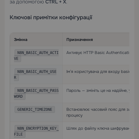
за допомогою
CTRL + X
.
Ключові примітки конфігурації
Змінна
Призначення
Активує HTTP Basic Authentication д
N8N_BASIC_AUTH_ACTI
VE
Ім’я користувача для входу basic aut
N8N_BASIC_AUTH_USE
R
Пароль — змініть це на надійне, унік
N8N_BASIC_AUTH_PASS
WORD
Встановлює часовий пояс для запла
GENERIC_TIMEZONE
процесу
Шлях до файлу ключа шифрування вс
N8N_ENCRYPTION_KEY_
FILE