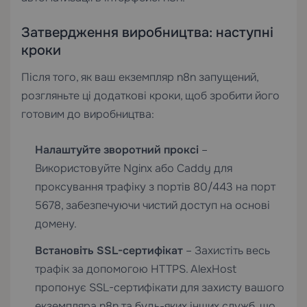
Затвердження виробництва: наступні
кроки
Після того, як ваш екземпляр n8n запущений,
розгляньте ці додаткові кроки, щоб зробити його
готовим до виробництва:
Налаштуйте зворотний проксі
–
Використовуйте Nginx або Caddy для
проксування трафіку з портів 80/443 на порт
5678, забезпечуючи чистий доступ на основі
домену.
Встановіть SSL-сертифікат
– Захистіть весь
трафік за допомогою HTTPS. AlexHost
пропонує
SSL-сертифікати
для захисту вашого
екземпляра n8n та будь-яких інших служб, що