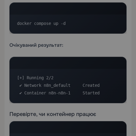
docker compose up -d
Очікуваний результат:
[+] Running 2/2

 ✔ Network n8n_default     Created

 ✔ Container n8n-n8n-1     Started
Перевірте, чи контейнер працює