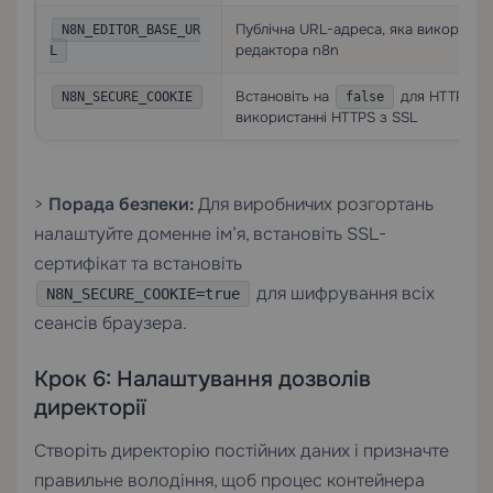
Публічна URL-адреса, яка використо
N8N_EDITOR_BASE_UR
редактора n8n
L
Встановіть на
для HTTP; вс
N8N_SECURE_COOKIE
false
використанні HTTPS з SSL
>
Порада безпеки:
Для виробничих розгортань
налаштуйте доменне ім’я, встановіть
SSL-
сертифікат
та встановіть
для шифрування всіх
N8N_SECURE_COOKIE=true
сеансів браузера.
Крок 6: Налаштування дозволів
директорії
Створіть директорію постійних даних і призначте
правильне володіння, щоб процес контейнера