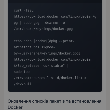
curl -fsSL 
https://download.docker.com/linux/debian/g
pg | sudo gpg --dearmor -o 
/usr/share/keyrings/docker.gpg

echo "deb [arch=$(dpkg --print-
architecture) signed-
by=/usr/share/keyrings/docker.gpg] 

https://download.docker.com/linux/debian 
$(lsb_release -cs) stable" | 

sudo tee 
/etc/apt/sources.list.d/docker.list > 
/dev/null
Оновлення списків пакетів та встановлення
Docker