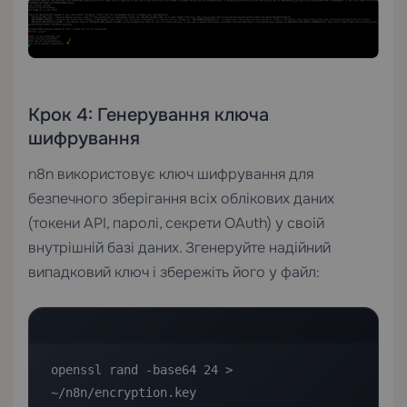
Крок 4: Генерування ключа
шифрування
n8n використовує ключ шифрування для
безпечного зберігання всіх облікових даних
(токени API, паролі, секрети OAuth) у своій
внутрішній базі даних. Згенеруйте надійний
випадковий ключ і збережіть його у файл:
openssl rand -base64 24 > 
~/n8n/encryption.key
