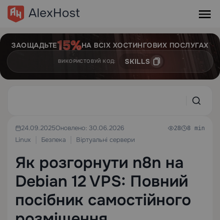
ЗАОЩАДЬТЕ
НА ВСІХ ХОСТИНГОВИХ ПОСЛУГАХ
SKILLS
ВИКОРИСТОВУЙ КОД:
24.09.2025
Оновлено: 30.06.2026
28
8 min
Linux
Безпека
Віртуальні сервери
Як розгорнути n8n на
Debian 12 VPS: Повний
посібник самостійного
розміщення