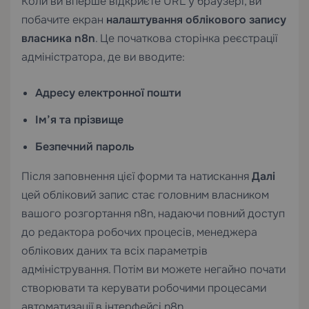
Коли ви вперше відкриєте URL у браузері, ви
побачите екран
налаштування облікового запису
власника n8n
. Це початкова сторінка реєстрації
адміністратора, де ви вводите:
Адресу електронної пошти
Ім’я та прізвище
Безпечний пароль
Після заповнення цієї форми та натискання
Далі
цей обліковий запис стає головним власником
вашого розгортання n8n, надаючи повний доступ
до редактора робочих процесів, менеджера
облікових даних та всіх параметрів
адміністрування. Потім ви можете негайно почати
створювати та керувати робочими процесами
автоматизації в інтерфейсі n8n.