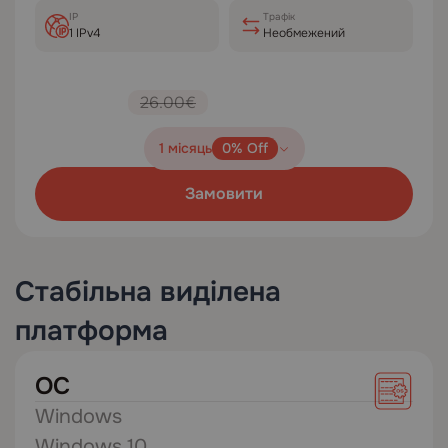
IP
Трафік
1 IPv4
Необмежений
26.00€
1 місяць
0% Off
Замовити
Стабільна виділена
платформа
ОС
Windows
Windows 10