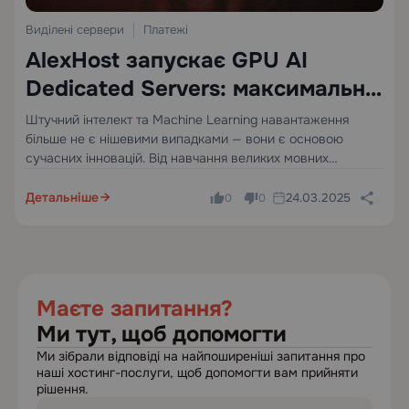
Виділені сервери
Платежі
AlexHost запускає GPU AI
Dedicated Servers: максимальна
потужність для AI & ML робочих
Штучний інтелект та Machine Learning навантаження
більше не є нішевими випадками — вони є основою
навантажень
сучасних інновацій. Від навчання великих мовних
моделей до запуску конвеєрів висновків у реальному
часі, ці завдання вимагають обладнання, яке може
Детальніше
24.03.2025
0
0
встигати. AlexHost відповів на цей…
Маєте запитання?
Ми тут, щоб допомогти
Ми зібрали відповіді на найпоширеніші запитання про
наші хостинг-послуги, щоб допомогти вам прийняти
рішення.