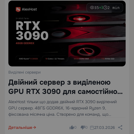
35
2 min
+1
Виділені сервери
Двійний сервер з виділеною
GPU RTX 3090 для самостійно
розміщених LLMs
AlexHost тільки що додав двійний RTX 3090 виділений
GPU сервер. 48ГБ GDDR6X, 16-ядерний Ryzen 9,
фіксована місячна ціна. Створено для команд, що
запускають самостійно розміщені LLM у виробництві — не
експерименти, не випадкові висновки, а постійні
Детальніше
27.03.2026
0
0
навантаження, які повинні бути…