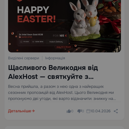
Виділені сервери
Інформація
Щасливого Великодня від
AlexHost — святкуйте з
ексклюзивними пропозиціями
Весна прийшла, а разом з нею одна з найкращих
сезонних пропозицій від AlexHost. Цього Великодня ми
пропонуємо дві угоди, які варто відзначити: знижку на
весь сайт та конфігурацію виділеного сервера
обмеженого випуску за ціною, яка не протримається
Детальніше
10.04.2026
0
0
довго.