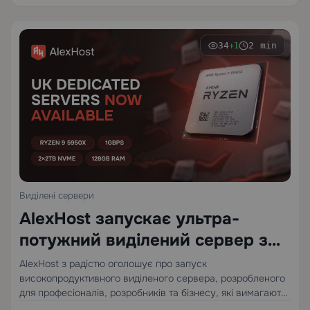
34
2 min
+1
Виділені сервери
AlexHost запускає ультра-
потужний виділений сервер з
Ryzen 9 5950X
AlexHost з радістю оголошує про запуск
високопродуктивного виділеного сервера, розробленого
для професіоналів, розробників та бізнесу, які вимагають
виняткової обчислювальної потужності. Ця нова