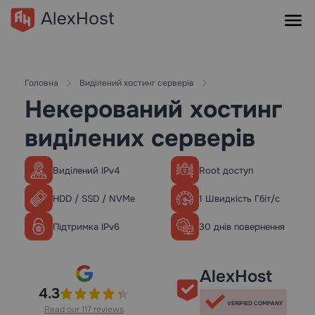
Головна
Виділений хостинг серверів
Некерований хостинг
виділених серверів
Виділений IPv4
Root доступ
HDD / SSD / NVMe
1 Швидкість Гбіт/с
Підтримка IPv6
30 днів повернення
AlexHost
4.3
VERIFIED COMPANY
Read our 117 reviews