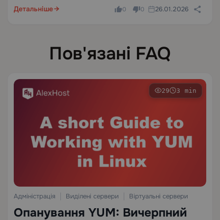
конфігурація поєднує в собі передове обладнання з
Детальніше
26.01.2026
0
0
непохитною надійністю, що робить її ідеальною для
широкого спектру застосувань —…
Пов'язані FAQ
29
3 min
Адміністрація
Виділені сервери
Віртуальні сервери
Опанування YUM: Вичерпний