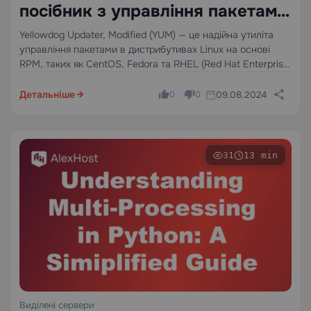
посібник з управління пакетами
Linux
Yellowdog Updater, Modified (YUM) — це надійна утиліта
управління пакетами в дистрибутивах Linux на основі
RPM, таких як CentOS, Fedora та RHEL (Red Hat Enterprise
Linux). YUM спрощує встановлення, оновлення та
видалення програмних пакетів. Цей посібник розглядає
Детальніше
09.08.2024
0
0
ключові команди та…
31
13 min
Виділені сервери