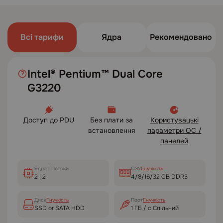
Всі тарифи
Ядра
Рекомендовано
Intel® Pentium™ Dual Core
G3220
Доступ до PDU
Без плати за
Користувацькі
встановлення
параметри ОС /
панелей
Ядра | Потоки
ОЗУ
Гнучкість
2 | 2
4/8/16/32 GB DDR3
Диск
Гнучкість
Порт
Гнучкість
SSD or SATA HDD
1 ГБ / с Спільний