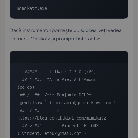
mimikatz.exe
Dacă instrumentul pornește cu succes, veți vedea
bannerul Mimikatz și promptul interactiv:
  .#####.   mimikatz 2.2.0 (x64) ...

 .## ^ ##.  "A La Vie, A L'Amour" - 
(oe.eo)

 ## /  ##  /*** Benjamin DELPY 
`gentilkiwi` ( benjamin@gentilkiwi.com )

 ##  / ##       > 
https://blog.gentilkiwi.com/mimikatz

 '## v ##'        Vincent LE TOUX             
( vincent.letoux@gmail.com )
