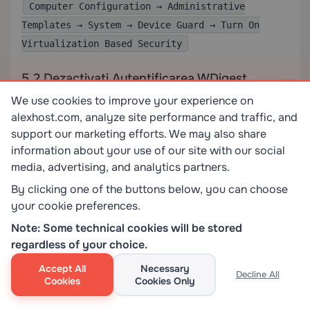
Computer Configuration → Administrative
Templates → System → Device Guard → Turn On
Virtualization Based Security
5.2 Dezactivați Autentificarea WDigest
We use cookies to improve your experience on
Preveniți stocarea în cache a parolelor în text simplu
alexhost.com, analyze site performance and traffic, and
prin dezactivarea WDigest:
support our marketing efforts. We may also share
information about your use of our site with our social
media, advertising, and analytics partners.
By clicking one of the buttons below, you can choose
HKEY_LOCAL_MACHINESYSTEMCurrentControlSetC
your cookie preferences.
ontrolSecurityProvidersWDigest

Note: Some technical cookies will be stored
UseLogonCredential = 0
regardless of your choice.
Accept All
Necessary
Decline All
5.3 Adăugați Utilizatori în Grupul Protected
Cookies
Cookies Only
Users