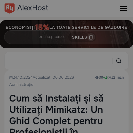
ECONOMISIȚI
LA TOATE SERVICIILE DE GĂZDUIRE
SKILLS
UTILIZAȚI CODUL:
24.10.2024
Actualizat: 06.06.2026
30
+1
12 min
Administrație
Cum să Instalați și să
Utilizați Mimikatz: Un
Ghid Complet pentru
Profesioniștii în