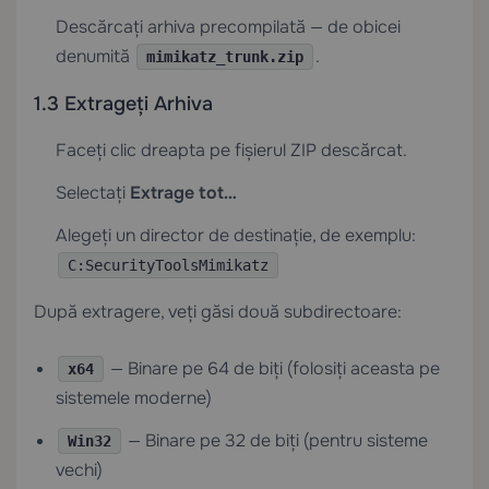
Descărcați arhiva precompilată — de obicei
denumită
.
mimikatz_trunk.zip
1.3 Extrageți Arhiva
Faceți clic dreapta pe fișierul ZIP descărcat.
Selectați
Extrage tot…
Alegeți un director de destinație, de exemplu:
C:SecurityToolsMimikatz
După extragere, veți găsi două subdirectoare:
— Binare pe 64 de biți (folosiți aceasta pe
x64
sistemele moderne)
— Binare pe 32 de biți (pentru sisteme
Win32
vechi)