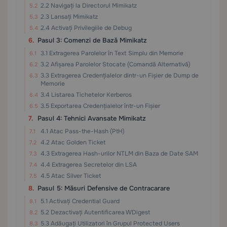
2.2 Navigați la Directorul Mimikatz
2.3 Lansați Mimikatz
2.4 Activați Privilegiile de Debug
Pasul 3: Comenzi de Bază Mimikatz
3.1 Extragerea Parolelor în Text Simplu din Memorie
3.2 Afișarea Parolelor Stocate (Comandă Alternativă)
3.3 Extragerea Credențialelor dintr-un Fișier de Dump de
Memorie
3.4 Listarea Tichetelor Kerberos
3.5 Exportarea Credențialelor într-un Fișier
Pasul 4: Tehnici Avansate Mimikatz
4.1 Atac Pass-the-Hash (PtH)
4.2 Atac Golden Ticket
4.3 Extragerea Hash-urilor NTLM din Baza de Date SAM
4.4 Extragerea Secretelor din LSA
4.5 Atac Silver Ticket
Pasul 5: Măsuri Defensive de Contracarare
5.1 Activați Credential Guard
5.2 Dezactivați Autentificarea WDigest
5.3 Adăugați Utilizatori în Grupul Protected Users