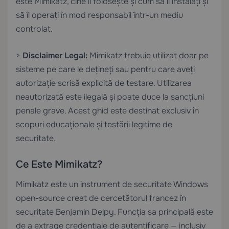
este Mimikatz, cine îl folosește și cum să îl instalați și
să îl operați în mod responsabil într-un mediu
controlat.
>
Disclaimer Legal:
Mimikatz trebuie utilizat doar pe
sisteme pe care le dețineți sau pentru care aveți
autorizație scrisă explicită de testare. Utilizarea
neautorizată este ilegală și poate duce la sancțiuni
penale grave. Acest ghid este destinat exclusiv în
scopuri educaționale și testării legitime de
securitate.
Ce Este Mimikatz?
Mimikatz este un instrument de securitate Windows
open-source creat de cercetătorul francez în
securitate Benjamin Delpy. Funcția sa principală este
de a extrage credențiale de autentificare — inclusiv