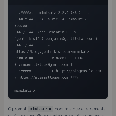
  .#####.   mimikatz 2.2.0 (x64) ...

 .## ^ ##.  "A La Vie, A L'Amour" - 
(oe.eo)

 ## /  ##  /*** Benjamin DELPY 
`gentilkiwi` ( benjamin@gentilkiwi.com )

 ##  / ##       > 
https://blog.gentilkiwi.com/mimikatz

 '## v ##'        Vincent LE TOUX             
( vincent.letoux@gmail.com )

  '#####'         > https://pingcastle.com 
/ https://mysmartlogon.com ***/

mimikatz #
O prompt
confirma que a ferramenta
mimikatz #
está em execução e pronta para aceitar comandos.