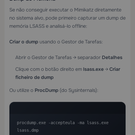
Se não conseguir executar o Mimikatz diretamente
no sistema alvo, pode primeiro capturar um dump de
memória LSASS e analisá-lo offline:
Criar o dump
usando o Gestor de Tarefas:
Abrir o Gestor de Tarefas → separador
Detalhes
Clique com o botão direito em
lsass.exe
→
Criar
ficheiro de dump
Ou utilize o
ProcDump
(do Sysinternals):
procdump.exe -accepteula -ma lsass.exe 
lsass.dmp