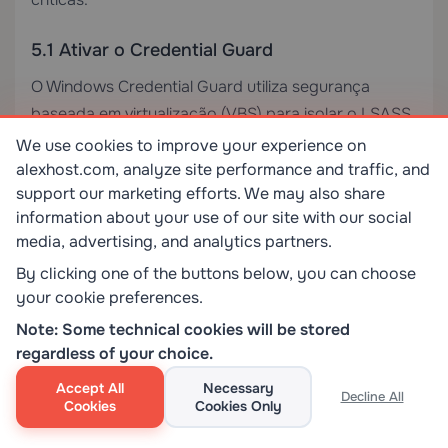
5.1 Ativar o Credential Guard
O Windows Credential Guard utiliza segurança
baseada em virtualização (VBS) para isolar o LSASS
num contentor protegido, impedindo o Mimikatz de
We use cookies to improve your experience on
ler credenciais diretamente da memória.
alexhost.com, analyze site performance and traffic, and
support our marketing efforts. We may also share
information about your use of our site with our social
Ativar via Política de Grupo:
media, advertising, and analytics partners.
By clicking one of the buttons below, you can choose
Computer Configuration → Administrative
your cookie preferences.
Templates → System → Device Guard → Turn On
Virtualization Based Security
Note: Some technical cookies will be stored
regardless of your choice.
5.2 Desativar a Autenticação WDigest
Accept All
Necessary
Decline All
Cookies
Cookies Only
Previna o cache de palavras-passe em texto simples
desativando o WDigest: