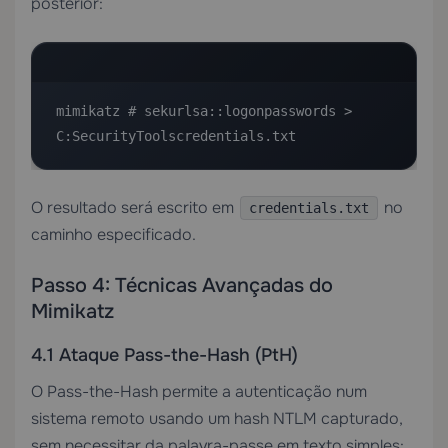
posterior:
mimikatz # sekurlsa::logonpasswords > 
C:SecurityToolscredentials.txt
O resultado será escrito em
no
credentials.txt
caminho especificado.
Passo 4: Técnicas Avançadas do
Mimikatz
4.1 Ataque Pass-the-Hash (PtH)
O Pass-the-Hash permite a autenticação num
sistema remoto usando um hash NTLM capturado,
sem necessitar da palavra-passe em texto simples: