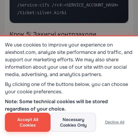
/service:cifs /rc4:<SERVICE_ACCOUNT_HASH> 
/ticket:silver.kirbi
Крок 5: Захисні контрзаходи
We use cookies to improve your experience on
Розуміння того, як працює Mimikatz, — це лише
alexhost.com, analyze site performance and traffic, and
половина рівняння. Інша половина — знання того,
support our marketing efforts. We may also share
як захиститися від нього. Якщо ви керуєте
information about your use of our site with our social
серверами Windows — чи то на
Виділених
media, advertising, and analytics partners.
серверах
, чи то в хмарній інфраструктурі —
By clicking one of the buttons below, you can choose
наступні засоби захисту є критично важливими:
your cookie preferences.
Note: Some technical cookies will be stored
5.1 Увімкніть Credential Guard
regardless of your choice.
Windows Credential Guard використовує безпеку
Accept All
Necessary
Decline All
на основі віртуалізації (VBS) для ізоляції LSASS у
Cookies
Cookies Only
захищеному контейнері, запобігаючи читанню