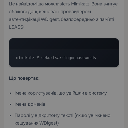
Це найвідоміша можливість Mimikatz. Вона зчитує
облікові дані, кешовані провайдером
автентифікації WDigest, безпосередньо з пам’яті
LSASS:
mimikatz # sekurlsa::logonpasswords
Що повертає:
Імена користувачів, що увійшли в систему
Імена доменів
Паролі у відкритому тексті (якщо увімкнено
кешування WDigest)