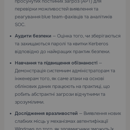
просунутих постійних загроз (APT) для
перевірки можливостей виявлення та
реагування blue team-фахівців та аналітиків
SOC.
Аудити безпеки
— Оцінка того, чи зберігаються
та захищаються паролі та квитки Kerberos
відповідно до найкращих практик безпеки.
Навчання та підвищення обізнаності
—
Демонстрація системним адміністраторам та
інженерам того, як саме атаки на основі
облікових даних працюють на практиці, що
робить абстрактні загрози відчутними та
зрозумілими.
Дослідження вразливостей
— Виявлення нових
слабких місць у механізмах автентифікації
Windows до того, як зловмисники зможуть їх