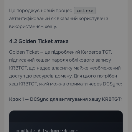
Це породжує новий процес
,
cmd.exe
автентифікований як вказаний користувач з
використанням хешу.
4.2 Golden Ticket атака
Golden Ticket — це підроблений Kerberos TGT,
підписаний хешем пароля облікового запису
KRBTGT, що надає власнику майже необмежений
доступ до ресурсів домену. Для цього потрібен
хеш KRBTGT, який можна отримати через DCSync:
Крок 1 — DCSync для витягування хешу KRBTGT:
mimikatz # lsadump::dcsync 