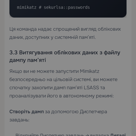
mimikatz # sekurlsa::passwords
Ця команда надає спрощений вигляд облікових
даних, доступних у системній пам’яті.
3.3 Витягування облікових даних з файлу
дампу пам’яті
Якщо ви не можете запустити Mimikatz
безпосередньо на цільовій системі, ви можете
спочатку захопити дамп пам’яті LSASS та
проаналізувати його в автономному режимі:
Створіть дамп
за допомогою Диспетчера
завдань:
Відкрийте Диспетчер завдань → вкладка
Деталі