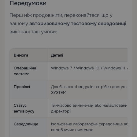
Передумови
Перш ніж продовжити, переконайтеся, що у
вашому
авторизованому тестовому середовищі
виконані такі умови:
Вимога
Деталі
Операційна
Windows 7 / Windows 10 / Windows 11 / Wi
система
Привілеї
Для більшості модулів потрібен доступ лока
SYSTEM
Статус
Тимчасово вимкнений або налаштований з в
антивірусу
директорії
Середовище
Ізольоване лабораторне середовище або вір
виробничих системах