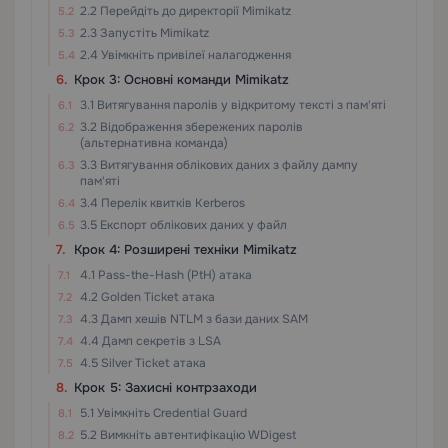
2.2 Перейдіть до директорії Mimikatz
2.3 Запустіть Mimikatz
2.4 Увімкніть привілеї налагодження
Крок 3: Основні команди Mimikatz
3.1 Витягування паролів у відкритому тексті з пам'яті
3.2 Відображення збережених паролів
(альтернативна команда)
3.3 Витягування облікових даних з файлу дампу
пам'яті
3.4 Перелік квитків Kerberos
3.5 Експорт облікових даних у файл
Крок 4: Розширені техніки Mimikatz
4.1 Pass-the-Hash (PtH) атака
4.2 Golden Ticket атака
4.3 Дамп хешів NTLM з бази даних SAM
4.4 Дамп секретів з LSA
4.5 Silver Ticket атака
Крок 5: Захисні контрзаходи
5.1 Увімкніть Credential Guard
5.2 Вимкніть автентифікацію WDigest