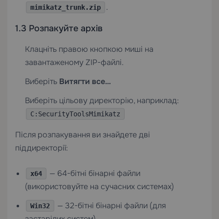
.
mimikatz_trunk.zip
1.3 Розпакуйте архів
Клацніть правою кнопкою миші на
завантаженому ZIP-файлі.
Виберіть
Витягти все…
Виберіть цільову директорію, наприклад:
C:SecurityToolsMimikatz
Після розпакування ви знайдете дві
піддиректорії:
— 64-бітні бінарні файли
x64
(використовуйте на сучасних системах)
— 32-бітні бінарні файли (для
Win32
застарілих систем)