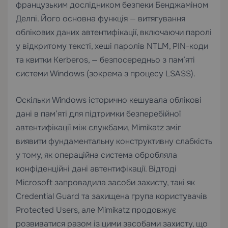
французьким дослідником безпеки Бенджаміном
Делпі. Його основна функція — витягування
облікових даних автентифікації, включаючи паролі
у відкритому тексті, хеші паролів NTLM, PIN-коди
та квитки Kerberos, — безпосередньо з пам’яті
системи Windows (зокрема з процесу LSASS).
Оскільки Windows історично кешувала облікові
дані в пам’яті для підтримки безперебійної
автентифікації між службами, Mimikatz зміг
виявити фундаментальну конструктивну слабкість
у тому, як операційна система обробляла
конфіденційні дані автентифікації. Відтоді
Microsoft запровадила засоби захисту, такі як
Credential Guard та захищена група користувачів
Protected Users, але Mimikatz продовжує
розвиватися разом із цими засобами захисту, що