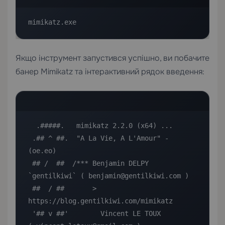
mimikatz.exe
Якщо інструмент запустився успішно, ви побачите
банер Mimikatz та інтерактивний рядок введення:
  .#####.   mimikatz 2.2.0 (x64) ...

 .## ^ ##.  "A La Vie, A L'Amour" - 
(oe.eo)

 ## /  ##  /*** Benjamin DELPY 
`gentilkiwi` ( benjamin@gentilkiwi.com )

 ##  / ##       > 
https://blog.gentilkiwi.com/mimikatz

 '## v ##'        Vincent LE TOUX             