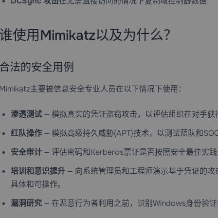
DCSync 攻击
在无需直接访问的情况下复制域控制器数据
谁使用Mimikatz以及为什么？
合法的安全用例
Mimikatz主要被信息安全专业人员在以下情况下使用：
渗透测试
— 模拟真实的凭证盗窃攻击，以评估组织在对手获
红队操作
— 模拟高级持久威胁(APT)技术，以测试蓝队和S
安全审计
— 评估密码和Kerberos票证是否按照安全最佳
培训和意识提升
— 向系统管理员和工程师演示基于凭证的攻
具体和可操作。
漏洞研究
— 在恶意行为者利用之前，识别Windows身份验