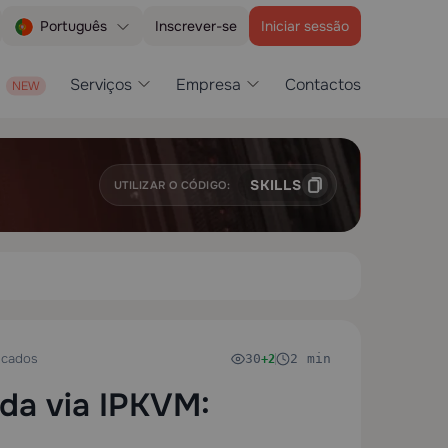
Inscrever-se
Iniciar sessão
Português
Serviços
Empresa
Contactos
SKILLS
UTILIZAR O CÓDIGO:
icados
30
2 min
+2
ada via IPKVM: