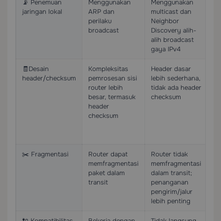
📡 Penemuan
Menggunakan
Menggunakan
P
jaringan lokal
ARP dan
multicast dan
ma
perilaku
Neighbor
pe
broadcast
Discovery alih-
lo
alih broadcast
id
gaya IPv4
🧾Desain
Kompleksitas
Header dasar
M
header/checksum
pemrosesan sisi
lebih sederhana,
p
router lebih
tidak ada header
pa
besar, termasuk
checksum
ti
header
pe
checksum
ke
te
pe
✂️ Fragmentasi
Router dapat
Router tidak
Ma
memfragmentasi
memfragmentasi
mu
paket dalam
dalam transit;
be
transit
penanganan
te
pengirim/jalur
se
lebih penting
ca
🔌 Kompatibilitas
Bekerja dengan
Tidak langsung
Me