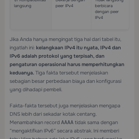
langsung
peer IPv4
berbicara
me
dengan peer
st
IPv4
la
ma
Jika Anda hanya mengingat tiga hal dari tabel itu,
ingatlah ini:
kelangkaan IPv4 itu nyata, IPv4 dan
IPv6 adalah protokol yang terpisah, dan
pengaturan operasional harus memperhitungkan
keduanya.
Tiga fakta tersebut menjelaskan
sebagian besar perbedaan biaya dan konfigurasi
yang dihadapi pembeli.
Fakta-fakta tersebut juga menjelaskan mengapa
DNS lebih dari sekadar kotak centang.
Menambahkan record
tidak sama dengan
AAAA
“mengaktifkan IPv6” secara abstrak. Ini memberi