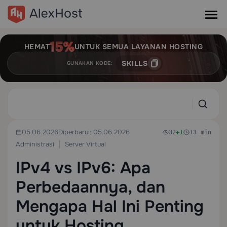
HEMAT
UNTUK SEMUA LAYANAN HOSTING
SKILLS
GUNAKAN KODE:
05.06.2026
Diperbarui: 05.06.2026
32
+1
13 min
Administrasi
Server Virtual
IPv4 vs IPv6: Apa
Perbedaannya, dan
Mengapa Hal Ini Penting
untuk Hosting