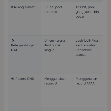
🌐 Ruang alamat
32-bit, pool
128-bit, pool
Me
terbatas
yang jauh lebih
ke
besar
al
ha
pe
ja
🔄
Umum karena
Jauh lebih tidak
Me
Ketergantungan
IPv4 publik
sentral untuk
ja
NAT
langka
konservasi
di
alamat
da
la
da
di
📇 Record DNS
Menggunakan
Menggunakan
An
record
record
me
A
AAAA
da
ke
IP
se