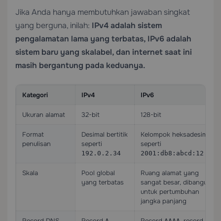
Jika Anda hanya membutuhkan jawaban singkat
yang berguna, inilah:
IPv4 adalah sistem
pengalamatan lama yang terbatas, IPv6 adalah
sistem baru yang skalabel, dan internet saat ini
masih bergantung pada keduanya.
Kategori
IPv4
IPv6
Ukuran alamat
32-bit
128-bit
Format
Desimal bertitik
Kelompok heksadesimal
penulisan
seperti
seperti
192.0.2.34
2001:db8:abcd:12::25
Skala
Pool global
Ruang alamat yang
yang terbatas
sangat besar, dibangun
untuk pertumbuhan
jangka panjang
Record DNS
Record
Record
, record DNS
A
AAAA