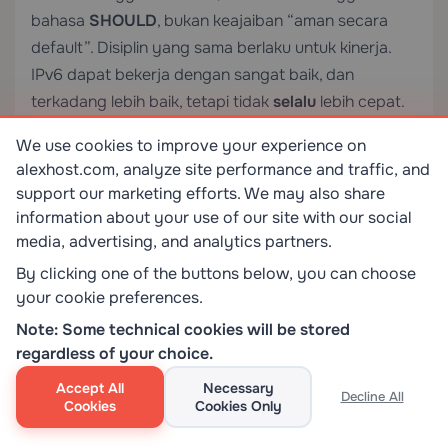
bahasa
SHOULD
, bukan keajaiban “aman secara
default”. Disiplin yang sama berlaku untuk kinerja.
IPv6 dapat bekerja dengan sangat baik, dan
terkadang lebih baik, tetapi tidak
selalu
lebih cepat.
Kualitas routing, dukungan penyedia, dan
We use cookies to improve your experience on
keterjangkauan ujung ke ujung masih menentukan
alexhost.com, analyze site performance and traffic, and
hasilnya.
support our marketing efforts. We may also share
information about your use of our site with our social
3)
Mitos terakhir adalah bahwa mengaktifkan IPv6
media, advertising, and analytics partners.
berarti Anda sekarang dapat mengabaikan IPv4.
By clicking one of the buttons below, you can choose
Untuk beberapa lingkungan internal yang terkontrol,
your cookie preferences.
desain yang berat IPv6 atau bahkan hanya IPv6 bisa
Note: Some technical cookies will be stored
masuk akal. Namun untuk layanan yang menghadap
regardless of your choice.
publik di tahun 2026, itu masih bukan default yang
Accept All
Necessary
aman. Kesalahan praktisnya bukan mengaktifkan
Decline All
Cookies
Cookies Only
IPv6 terlalu dini. Kesalahan praktisnya adalah