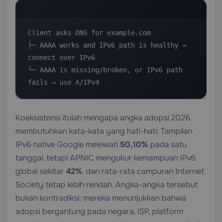
Client asks DNS for example.com

├─ AAAA works and IPv6 path is healthy → 
connect over IPv6

└─ AAAA is missing/broken, or IPv6 path 
fails → use A/IPv4
Koeksistensi itulah mengapa angka adopsi 2026
membutuhkan kata-kata yang hati-hati. Tampilan
IPv6 native Google melewati
50,10%
pada satu
tanggal, tetapi APNIC mengukur kemampuan IPv6
global sekitar
42%
, dan rata-rata campuran Internet
Society tetap lebih rendah. Angka-angka tersebut
bukan kontradiksi; mereka menunjukkan bahwa
adopsi bergantung pada negara, ISP, platform