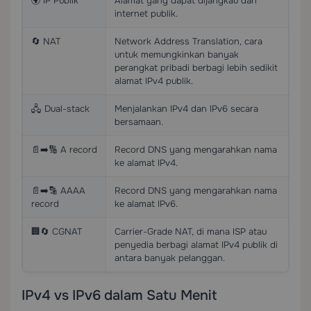
🌍 IP Publik
Alamat yang dapat dijangkau dari
internet publik.
🔄 NAT
Network Address Translation, cara
untuk memungkinkan banyak
perangkat pribadi berbagi lebih sedikit
alamat IPv4 publik.
🖧 Dual-stack
Menjalankan IPv4 dan IPv6 secara
bersamaan.
📄➡️🔢 A record
Record DNS yang mengarahkan nama
ke alamat IPv4.
📄➡️🔡 AAAA
Record DNS yang mengarahkan nama
record
ke alamat IPv6.
🏢🔄 CGNAT
Carrier-Grade NAT, di mana ISP atau
penyedia berbagi alamat IPv4 publik di
antara banyak pelanggan.
IPv4 vs IPv6 dalam Satu Menit