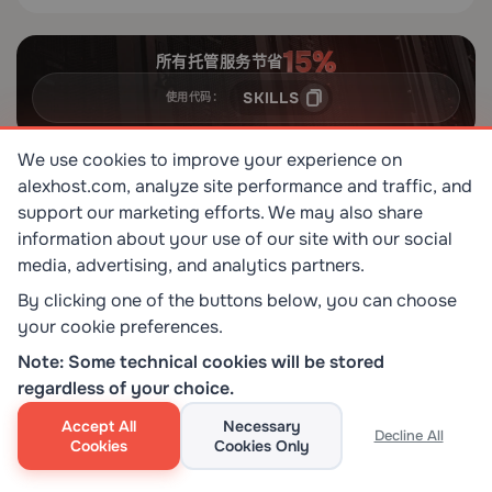
所有托管服务节省
SKILLS
使用代码：
We use cookies to improve your experience on
alexhost.com, analyze site performance and traffic, and
相关常见问题解答
support our marketing efforts. We may also share
information about your use of our site with our social
media, advertising, and analytics partners.
By clicking one of the buttons below, you can choose
32
2 min
your cookie preferences.
Note: Some technical cookies will be stored
regardless of your choice.
Accept All
Necessary
Decline All
Cookies
Cookies Only