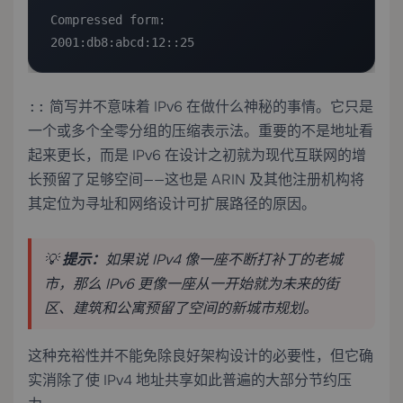
Compressed form:

2001:db8:abcd:12::25
简写并不意味着 IPv6 在做什么神秘的事情。它只是
::
一个或多个全零分组的压缩表示法。重要的不是地址看
起来更长，而是 IPv6 在设计之初就为现代互联网的增
长预留了足够空间——这也是 ARIN 及其他注册机构将
其定位为寻址和网络设计可扩展路径的原因。
💡
提示：
如果说 IPv4 像一座不断打补丁的老城
市，那么 IPv6 更像一座从一开始就为未来的街
区、建筑和公寓预留了空间的新城市规划。
这种充裕性并不能免除良好架构设计的必要性，但它确
实消除了使 IPv4 地址共享如此普遍的大部分节约压