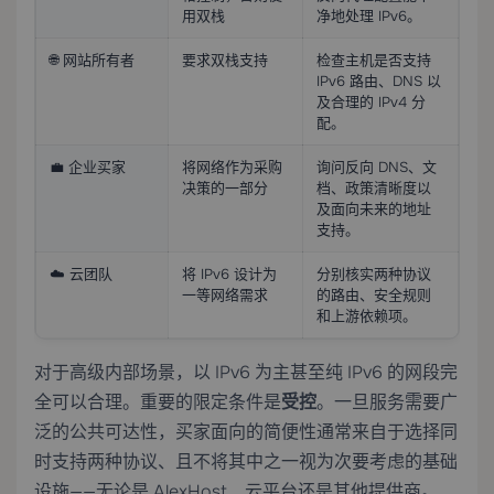
用双栈
净地处理 IPv6。
🌐 网站所有者
要求双栈支持
检查主机是否支持
IPv6 路由、DNS 以
及合理的 IPv4 分
配。
💼 企业买家
将网络作为采购
询问反向 DNS、文
决策的一部分
档、政策清晰度以
及面向未来的地址
支持。
☁️ 云团队
将 IPv6 设计为
分别核实两种协议
一等网络需求
的路由、安全规则
和上游依赖项。
对于高级内部场景，以 IPv6 为主甚至纯 IPv6 的网段完
全可以合理。重要的限定条件是
受控
。一旦服务需要广
泛的公共可达性，买家面向的简便性通常来自于选择同
时支持两种协议、且不将其中之一视为次要考虑的基础
设施——无论是 AlexHost、云平台还是其他提供商。