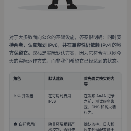
对于大多数面向公众的基础设施，答案很明确：
同时支
持两者，认真规划 IPv6，并在兼容性仍依赖 IPv4 的地
方保留它。
双栈是实际默认方案，因为它符合互联网今
天的实际运作方式，而非我们希望它已经达到的状态。
角色
默认建议
首先需要核实的内
容
👨‍💻 开发者
在可用时启用
在发布
记录
AAAA
IPv6
之前，测试服务绑
定、DNS 和防火墙
行为。
🏠 自托管用户
除非环境受到严
确认监控、日志和
格控制，否则使
反向代理配置能干