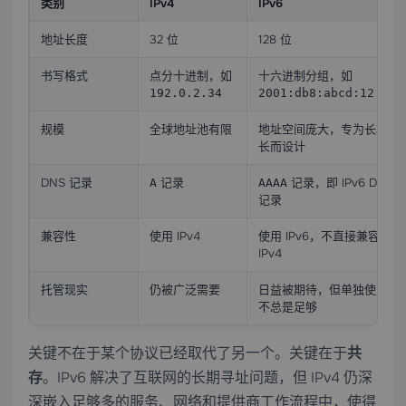
类别
IPv4
IPv6
地址长度
32 位
128 位
书写格式
点分十进制，如
十六进制分组，如
192.0.2.34
2001:db8:abcd:12::25
规模
全球地址池有限
地址空间庞大，专为长期增
长而设计
DNS 记录
记录
记录，即 IPv6 DNS
A
AAAA
记录
兼容性
使用 IPv4
使用 IPv6，不直接兼容
IPv4
托管现实
仍被广泛需要
日益被期待，但单独使用并
不总是足够
关键不在于某个协议已经取代了另一个。关键在于
共
存
。IPv6 解决了互联网的长期寻址问题，但 IPv4 仍深
深嵌入足够多的服务、网络和提供商工作流程中，使得