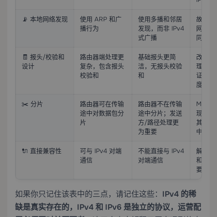
📡 本地网络发现
使用 ARP 和广
使用多播和邻居
故障排
播行为
发现，而非 IPv4
网络行
式广播
同。
🧾 报头/校验和
路由器端处理更
基础报头更简
改变了
设计
复杂，包含报头
洁，无报头校验
理方式
校验和
和
证用户
度提升
✂️ 分片
路由器可在传输
路由器不在传输
MTU 
途中对数据包分
途中分片；发送
现方式
片
方/路径处理更
其在混
为重要
中。
🔌 直接兼容性
可与 IPv4 对端
不能直接与 IPv4
解释了
通信
对端通信
和过渡
要。
如果你只记住该表中的三点，请记住这些：
IPv4 的稀
缺是真实存在的，IPv4 和 IPv6 是独立的协议，运营配