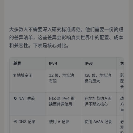
大多数人不需要深入研究标准规范。他们需要一份简短
的差异清单，这些差异会影响真实世界中的配置、成本
和兼容性。下表是核心对比。
差异
IPv4
IPv6
为何重
🌐 地址空间
32 位，地址池
128 位，地址池
影响稀
有限
极为庞大
配、定
长期增
🔄 NAT 依赖
因公网 IPv4 稀
在地址节约方面
改变了
缺而普遍使用
远不那么核心
方式以
直接寻
📇 DNS 记录
使用
记录
使用
记录
必须分
A
AAAA
测试 IP
IPv6