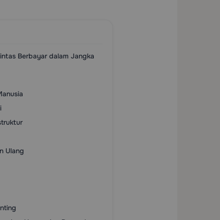
intas Berbayar dalam Jangka
Manusia
i
truktur
an Ulang
nting