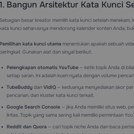
1. Bangun Arsitektur Kata Kunci
Sebagian besar kreator memilih kata kunci setelah merekam. I
kata kunci seharusnya mendorong kalender konten Anda, bu
Pemilihan kata kunci utama
menentukan apakah sebuah video
peringkat. Gunakan alat dan sinyal berikut:
Pelengkapan otomatis YouTube
— ketik topik Anda di bi
setiap saran. Ini adalah kueri nyata dengan volume pencar
TubeBuddy
dan
VidIQ
— keduanya menyediakan skor persa
pencarian, dan kluster kata kunci terkait.
Google Search Console
— jika Anda memiliki situs web, 
lintas. Topik yang sama sering kali memiliki permintaan Yo
Reddit dan Quora
— cari topik niche Anda dan baca perta