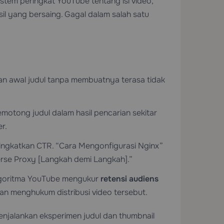
stem peringkat YouTube tentang isi video,
l yang bersaing. Gagal dalam salah satu
n awal judul tanpa membuatnya terasa tidak
motong judul dalam hasil pencarian sekitar
r.
ingkatkan CTR. “Cara Mengonfigurasi Nginx”
erse Proxy [Langkah demi Langkah].”
Algoritma YouTube mengukur
retensi audiens
kan menghukum distribusi video tersebut.
jalankan eksperimen judul dan thumbnail