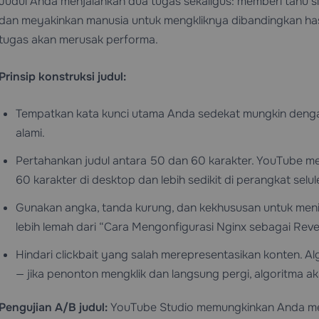
Judul Anda menjalankan dua tugas sekaligus: memberi tahu si
dan meyakinkan manusia untuk mengkliknya dibandingkan hasi
tugas akan merusak performa.
Prinsip konstruksi judul:
Tempatkan kata kunci utama Anda sedekat mungkin denga
alami.
Pertahankan judul antara 50 dan 60 karakter. YouTube me
60 karakter di desktop dan lebih sedikit di perangkat selule
Gunakan angka, tanda kurung, dan kekhususan untuk men
lebih lemah dari “Cara Mengonfigurasi Nginx sebagai Rev
Hindari clickbait yang salah merepresentasikan konten. 
— jika penonton mengklik dan langsung pergi, algoritma a
Pengujian A/B judul:
YouTube Studio memungkinkan Anda men