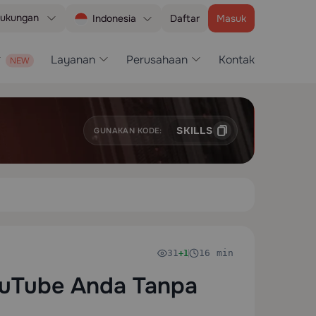
ukungan
Daftar
Masuk
Indonesia
Layanan
Perusahaan
Kontak
SKILLS
GUNAKAN KODE:
31
16 min
+1
ouTube Anda Tanpa