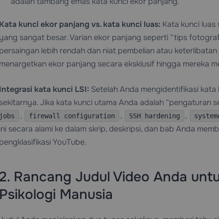
adalah tambang emas kata kunci ekor panjang.
Kata kunci ekor panjang vs. kata kunci luas:
Kata kunci luas 
yang sangat besar. Varian ekor panjang seperti “tips fotograf
persaingan lebih rendah dan niat pembelian atau keterlibatan 
menargetkan ekor panjang secara eksklusif hingga mereka m
Integrasi kata kunci LSI:
Setelah Anda mengidentifikasi kata 
sekitarnya. Jika kata kunci utama Anda adalah “pengaturan se
,
,
,
jobs
firewall configuration
SSH hardening
system
ini secara alami ke dalam skrip, deskripsi, dan bab Anda mem
pengklasifikasi YouTube.
2. Rancang Judul Video Anda untu
Psikologi Manusia