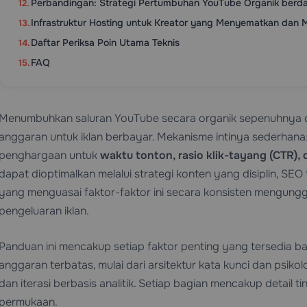
Perbandingan: Strategi Pertumbuhan YouTube Organik ber
Infrastruktur Hosting untuk Kreator yang Menyematkan dan M
Daftar Periksa Poin Utama Teknis
FAQ
Menumbuhkan saluran YouTube secara organik sepenuhnya d
anggaran untuk iklan berbayar. Mekanisme intinya sederhan
penghargaan untuk
waktu tonton, rasio klik-tayang (CTR), 
dapat dioptimalkan melalui strategi konten yang disiplin, SE
yang menguasai faktor-faktor ini secara konsisten mengung
pengeluaran iklan.
Panduan ini mencakup setiap faktor penting yang tersedia b
anggaran terbatas, mulai dari arsitektur kata kunci dan psikolo
dan iterasi berbasis analitik. Setiap bagian mencakup detail t
permukaan.