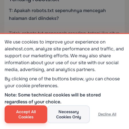
T: Apakah robots.txt sepenuhnya mencegah
halaman dari diindeks?
Tidak. robots.txt mencegah crawling, tetapi jika situs
lain menautkan ke halaman yang diblokir, mesin
We use cookies to improve your experience on
alexhost.com, analyze site performance and traffic, and
pencari mungkin masih mengindeks URL (tanpa
support our marketing efforts. We may also share
konten). Gunakan
untuk pengecualian
noindex
information about your use of our site with our social
yang dijamin dari hasil pencarian.
media, advertising, and analytics partners.
By clicking one of the buttons below, you can choose
T: Bisakah saya memiliki beberapa blok User-agent
your cookie preferences.
untuk crawler yang sama?
Note: Some technical cookies will be stored
regardless of your choice.
Tidak. Setiap crawler hanya boleh muncul dalam
satu blok aturan. Beberapa blok untuk User-agent
Accept All
Necessary
Decline All
Cookies
Cookies Only
yang sama dapat menyebabkan perilaku yang tidak
dapat diprediksi.