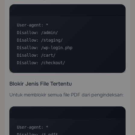
User-agent: *

Disallow: /admin/

Disallow: /staging/

Disallow: /wp-login.php

Disallow: /cart/

Disallow: /checkout/
Blokir Jenis File Tertentu
Untuk memblokir semua file PDF dari pengindeksan:
User-agent: *

Disallow: /*.pdf$