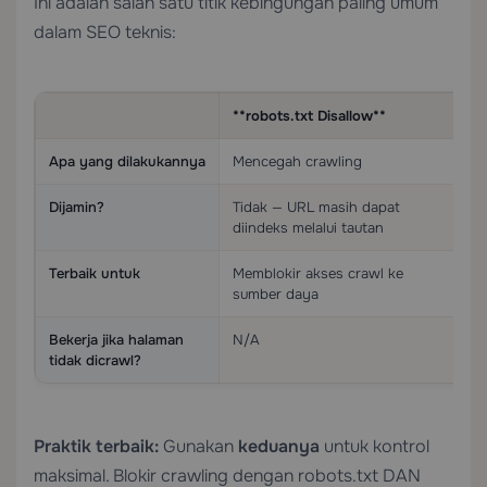
Ini adalah salah satu titik kebingungan paling umum
dalam SEO teknis:
**robots.txt Disallow**
Apa yang dilakukannya
Mencegah crawling
Dijamin?
Tidak — URL masih dapat
diindeks melalui tautan
Terbaik untuk
Memblokir akses crawl ke
sumber daya
Bekerja jika halaman
N/A
tidak dicrawl?
Praktik terbaik:
Gunakan
keduanya
untuk kontrol
maksimal. Blokir crawling dengan robots.txt DAN