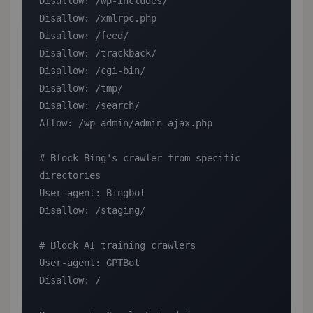
Disallow: /wp-includes/

Disallow: /xmlrpc.php

Disallow: /feed/

Disallow: /trackback/

Disallow: /cgi-bin/

Disallow: /tmp/

Disallow: /search/

Allow: /wp-admin/admin-ajax.php

# Block Bing's crawler from specific 
directories

User-agent: Bingbot

Disallow: /staging/

# Block AI training crawlers

User-agent: GPTBot

Disallow: /
