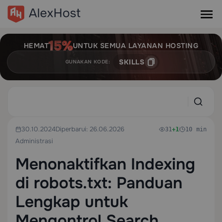
HEMAT
UNTUK SEMUA LAYANAN HOSTING
SKILLS
GUNAKAN KODE:
30.10.2024
Diperbarui: 26.06.2026
31
+1
10 min
Administrasi
Menonaktifkan Indexing
di robots.txt: Panduan
Lengkap untuk
Mengontrol Search