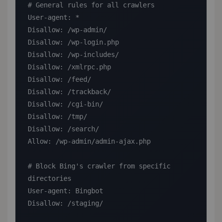
# General rules for all crawlers

User-agent: *

Disallow: /wp-admin/

Disallow: /wp-login.php

Disallow: /wp-includes/

Disallow: /xmlrpc.php

Disallow: /feed/

Disallow: /trackback/

Disallow: /cgi-bin/

Disallow: /tmp/

Disallow: /search/

Allow: /wp-admin/admin-ajax.php

# Block Bing's crawler from specific 
directories

User-agent: Bingbot

Disallow: /staging/
