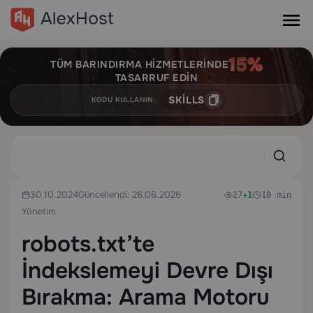
TÜM BARINDIRMA HIZMETLERINDE
TASARRUF EDIN
SKILLS
KODU KULLANIN:
30.10.2024
Güncellendi: 26.06.2026
27
+1
10 min
Yönetim
robots.txt’te
İndekslemeyi Devre Dışı
Bırakma: Arama Motoru