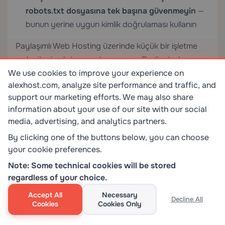
robots.txt dosyasına tek başına güvenmeyin
—
bunun yerine uygun kimlik doğrulaması kullanın
Paylaşımlı Web Hosting
üzerinde küçük bir işletme
web sitesi çalıştırıyor olsanız veya
Dedicated
We use cookies to improve your experience on
Servers
üzerinde karmaşık bir çok sunuculu altyapıyı
alexhost.com, analyze site performance and traffic, and
yönetiyor olsanız, robots.txt dosyasında
support our marketing efforts. We may also share
uzmanlaşmak sitenizin arama motoru görünürlüğünü,
information about your use of our site with our social
güvenliğini ve performansını doğrudan etkileyen
media, advertising, and analytics partners.
temel bir beceridir.
By clicking one of the buttons below, you can choose
your cookie preferences.
Bugün mevcut robots.txt yapılandırmanızı
Note: Some technical cookies will be stored
denetlemek için zaman ayırın — iyi yerleştirilmiş
regardless of your choice.
birkaç yönerge, arama motorlarının web sitenizi nasıl
keşfettiği, taradığı ve sıraladığı konusunda önemli bir
Accept All
Necessary
Decline All
Cookies
Cookies Only
fark yaratabilir.