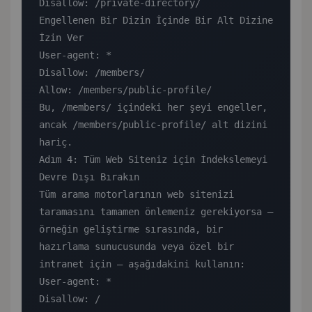
Disallow: /private-directory/

Engellenen Bir Dizin İçinde Bir Alt Dizine 
İzin Ver

User-agent: *

Disallow: /members/

Allow: /members/public-profile/

Bu, /members/ içindeki her şeyi engeller, 
ancak /members/public-profile/ alt dizini 
hariç.

Adım 4: Tüm Web Siteniz için İndekslemeyi 
Devre Dışı Bırakın

Tüm arama motorlarının web sitenizi 
taramasını tamamen önlemeniz gerekiyorsa — 
örneğin geliştirme sırasında, bir 
hazırlama sunucusunda veya özel bir 
intranet için — aşağıdakini kullanın:

User-agent: *

Disallow: /
