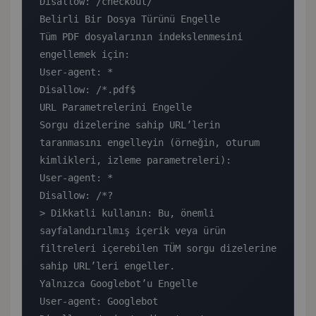
Disallow: /checkout/

Belirli Bir Dosya Türünü Engelle

Tüm PDF dosyalarının indekslenmesini 
engellemek için:

User-agent: *

Disallow: /*.pdf$

URL Parametrelerini Engelle

Sorgu dizelerine sahip URL’lerin 
taranmasını engelleyin (örneğin, oturum 
kimlikleri, izleme parametreleri):

User-agent: *

Disallow: /*?

> Dikkatli kullanın: Bu, önemli 
sayfalandırılmış içerik veya ürün 
filtreleri içerebilen TÜM sorgu dizelerine 
sahip URL’leri engeller.

Yalnızca Googlebot’u Engelle

User-agent: Googlebot
