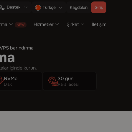
Destek
Kaydolun
Giriş
Türkçe
ırma
Hizmetler
Şirket
İletişim
 VPS barındırma
rma
alar içinde kurun.
NVMe
30 gün
Disk
Para iadesi