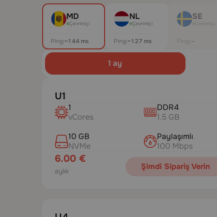
MD
NL
SE
Çevrimiçi
Çevrimiçi
Çevrimiçi
Ping:
~144 ms
Ping:
~127 ms
Ping:
—
1 ay
U1
1
DDR4
vCores
1.5 GB
10 GB
Paylaşımlı
NVMe
100 Mbps
6.00 €
Şimdi Sipariş Verin
aylık