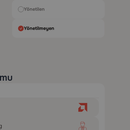
Yönetilen
Yönetilmeyen
rmu
g