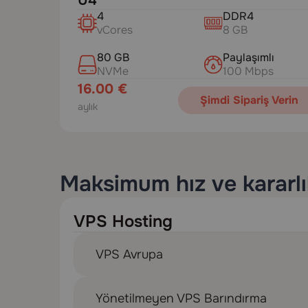
U4
4
DDR4
vCores
8 GB
80 GB
Paylaşımlı
NVMe
100 Mbps
16.00 €
Şimdi Sipariş Verin
aylık
Maksimum hız ve kararlı
VPS Hosting
VPS Avrupa
Yönetilmeyen VPS Barındırma