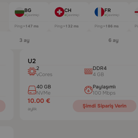
BG
CH
FR
Çevrimiçi
Çevrimiçi
Çevrimiçi
Ping:
~147 ms
Ping:
~133 ms
Ping:
~178 ms
P
3 ay
6 ay
U2
2
DDR4
vCores
4 GB
40 GB
Paylaşımlı
NVMe
100 Mbps
10.00 €
Şimdi Sipariş Verin
aylık