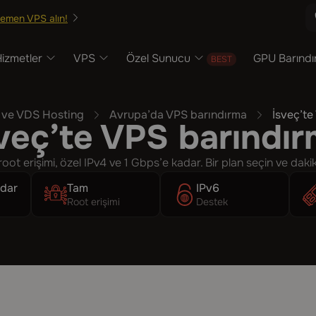
emen VPS alın!
izmetler
VPS
Özel Sunucu
GPU Barınd
 ve VDS Hosting
Avrupa’da VPS barındırma
İsveç’te
veç’te VPS barındı
t erişimi, özel IPv4 ve 1 Gbps’e kadar. Bir plan seçin ve dakik
adar
Tam
IPv6
Root erişimi
Destek