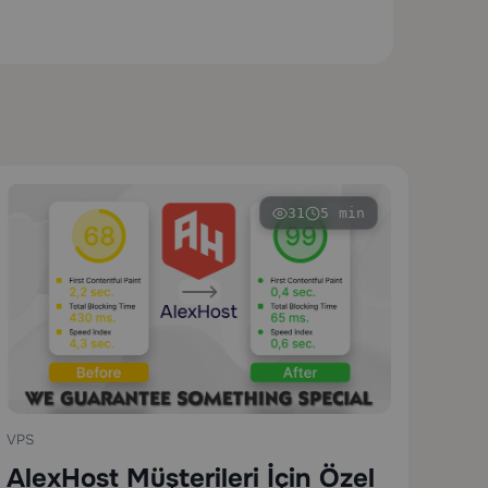
31
5 min
VPS
AlexHost Müşterileri İçin Özel