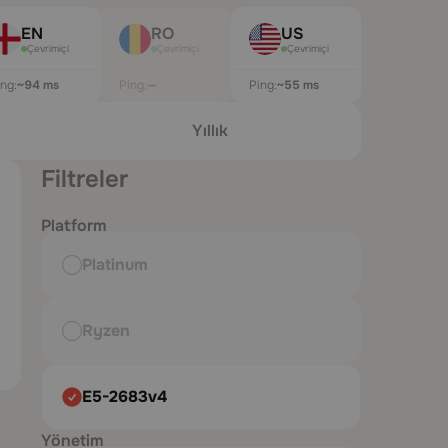
EN
RO
US
Çevrimiçi
Çevrimiçi
Çevrimiçi
ing:
~97 ms
Ping:
—
Ping:
~55 ms
Yıllık
Filtreler
Platform
Platinum
Ryzen
E5-2683v4
Yönetim