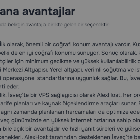
 ana avantajlar
a belirgin avantajla birlikte gelen bir seçenektir:
lk olarak, önemli bir coğrafi konum avantajı vardır. K
 belki de en iyi coğrafi konumu sunuyor. Sonuç olarak, 
çiler için minimum gecikme ve yüksek kullanılabilirlik 
 Merkezi Altyapısı. Yerel altyapı, verimli soğutma ve is
i operasyonel standartlarına uygunluk sağlar. Bu, İsve
nti eder.
lik. İsveç’te bir VPS sağlayıcısı olarak AlexHost, her p
tarife planları ve kaynak ölçeklendirme araçları sunar
 aynı zamanda planlanan harcamaları da optimize ede
İsveç günümüzde en yüksek internet hızlarına sahip olm
 bile açık bir avantajdır ve hızlı yanıt süreleri ve yüks
enekleri. AlexHost tarafından desteklenen İsveç’te barı