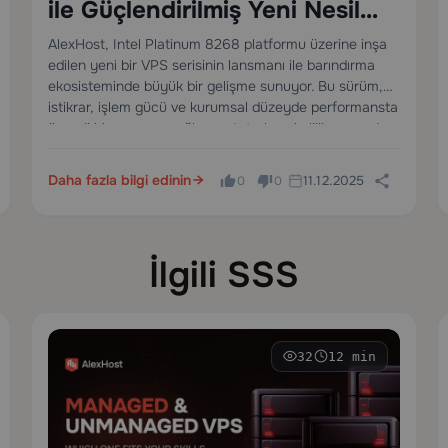
ile Güçlendirilmiş Yeni Nesil
VPS Serisini Tanıttı
AlexHost, Intel Platinum 8268 platformu üzerine inşa
edilen yeni bir VPS serisinin lansmanı ile barındırma
ekosisteminde büyük bir gelişme sunuyor. Bu sürüm,
istikrar, işlem gücü ve kurumsal düzeyde performansta
önemli bir sıçrama sağlıyor - tutarlı verimlilik ve modern
altyapıya güvenen…
Daha fazla bilgi edinin
11.12.2025
0
0
İlgili SSS
32
12 min