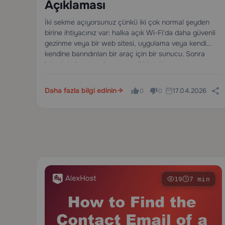
Açıklaması
İki sekme açıyorsunuz çünkü iki çok normal şeyden
birine ihtiyacınız var: halka açık Wi-Fi'da daha güvenli
gezinme veya bir web sitesi, uygulama veya kendi
kendine barındırılan bir araç için bir sunucu. Sonra
internet size neredeyse aynı iki kısaltmayı sunuyor —…
Daha fazla bilgi edinin
17.04.2026
0
0
19
7 min