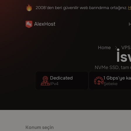
2008'den beri güvenilir web barındırma ortağınız.
H
H
Home
VPS
İs
NVMe SSD, tam roo
Dedicated
1 Gbps'ye k
IPv4
Şebeke
Konum seçin