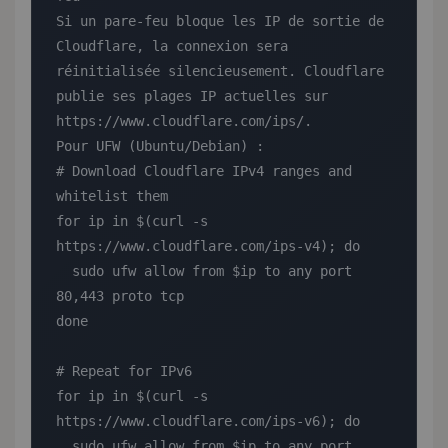
Si un pare-feu bloque les IP de sortie de 
Cloudflare, la connexion sera 
réinitialisée silencieusement. Cloudflare 
publie ses plages IP actuelles sur 
https://www.cloudflare.com/ips/.

Pour UFW (Ubuntu/Debian) :

# Download Cloudflare IPv4 ranges and 
whitelist them

for ip in $(curl -s 
https://www.cloudflare.com/ips-v4); do

  sudo ufw allow from $ip to any port 
80,443 proto tcp

done

# Repeat for IPv6

for ip in $(curl -s 
https://www.cloudflare.com/ips-v6); do

  sudo ufw allow from $ip to any port 