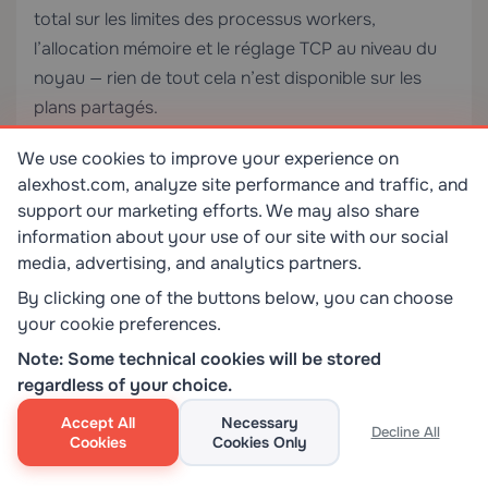
total sur les limites des processus workers,
l’allocation mémoire et le réglage TCP au niveau du
noyau — rien de tout cela n’est disponible sur les
plans partagés.
We use cookies to improve your experience on
Si votre application gère des charges de travail
alexhost.com, analyze site performance and traffic, and
intensives en calcul (inférence ML, traitement vidéo,
support our marketing efforts. We may also share
opérations sur de grands ensembles de données)
information about your use of our site with our social
qui provoquent des crashes intermittents de
media, advertising, and analytics partners.
workers, le
GPU Hosting
décharge ces tâches de
By clicking one of the buttons below, you can choose
vos processus de serveur web, éliminant une source
your cookie preferences.
courante de crashes en cours de réponse.
Note: Some technical cookies will be stored
regardless of your choice.
Étape 9 : Examiner les règles de pare-feu et
de sécurité de Cloudflare
Accept All
Necessary
Decline All
Cookies
Cookies Only
Les propres fonctionnalités de sécurité de