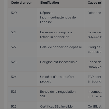
Code d’erreur
Signification
Cause princip
520
Réponse
Réponse vide,
inconnue/inattendue de
l’origine
521
Le serveur d’origine a
Le serveur web
refusé la connexion
80/443 non e
522
Délai de connexion dépassé
L’origine a mi
connexion TC
523
L’origine est inaccessible
Échec de réso
routage vers l’
524
Un délai d’attente s’est
TCP connecté 
produit
à répondre
525
Échec de la négociation
Incompatibilit
SSL
chiffrement
526
Certificat SSL invalide
Certificat d’o