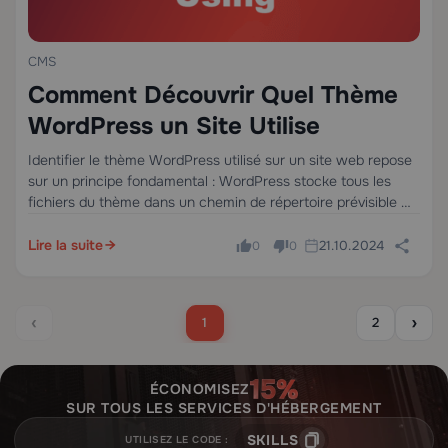
CMS
Comment Découvrir Quel Thème
WordPress un Site Utilise
Identifier le thème WordPress utilisé sur un site web repose
sur un principe fondamental : WordPress stocke tous les
fichiers du thème dans un chemin de répertoire prévisible —
/wp-content/themes/[theme-slug]/ — et ce chemin
apparaît dans le HTML rendu, les…
Lire la suite
21.10.2024
0
0
‹
›
1
2
ÉCONOMISEZ
SUR TOUS LES SERVICES D'HÉBERGEMENT
SKILLS
UTILISEZ LE CODE :