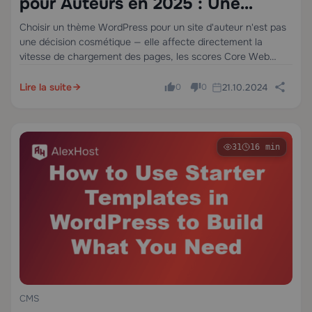
pour Auteurs en 2025 : Une
Analyse Technique Approfondie
Choisir un thème WordPress pour un site d'auteur n'est pas
une décision cosmétique — elle affecte directement la
pour les Écrivains et les Éditeurs
vitesse de chargement des pages, les scores Core Web
Vitals, l'indexabilité SEO, et votre capacité à vendre des
livres ou à constituer…
Lire la suite
21.10.2024
0
0
31
16 min
CMS