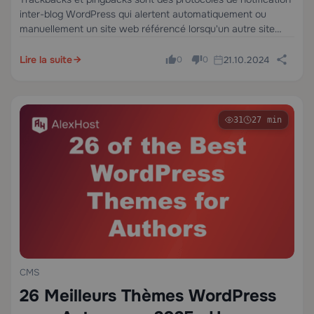
inter-blog WordPress qui alertent automatiquement ou
vous devriez les utiliser
manuellement un site web référencé lorsqu'un autre site
crée un lien vers son contenu. Un pingback est entièrement
automatisé — WordPress l'envoie et le vérifie sans…
Lire la suite
21.10.2024
0
0
31
27 min
CMS
26 Meilleurs Thèmes WordPress