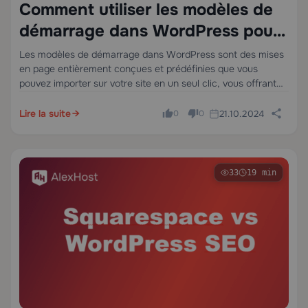
Comment utiliser les modèles de
démarrage dans WordPress pour
créer n’importe quel site dont
Les modèles de démarrage dans WordPress sont des mises
en page entièrement conçues et prédéfinies que vous
vous avez besoin
pouvez importer sur votre site en un seul clic, vous offrant
une structure visuelle complète — en-têtes, pieds de page,
pages internes, typographie…
Lire la suite
21.10.2024
0
0
33
19 min