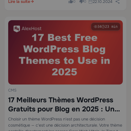
Elementor, vous pouvez supprimer cet élément page…
Lire la suite
22.10.2024
0
0
34
23 min
CMS
17 Meilleurs Thèmes WordPress
Gratuits pour Blog en 2025 : Une
Analyse Technique Approfondie
Choisir un thème WordPress n'est pas une décision
cosmétique — c'est une décision architecturale. Votre thème