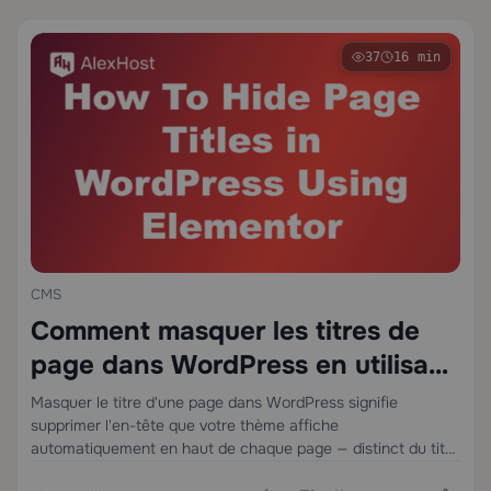
37
16 min
CMS
Comment masquer les titres de
page dans WordPress en utilisant
Elementor
Masquer le titre d'une page dans WordPress signifie
supprimer l'en-tête que votre thème affiche
automatiquement en haut de chaque page — distinct du titre
de l'onglet du navigateur ou du méta-titre SEO. Avec