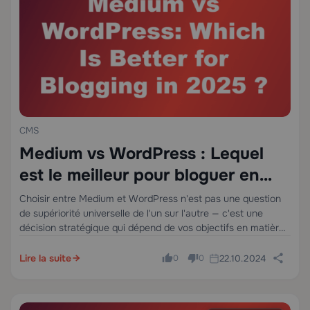
CMS
Medium vs WordPress : Lequel
est le meilleur pour bloguer en
2025 ?
Choisir entre Medium et WordPress n'est pas une question
de supériorité universelle de l'un sur l'autre — c'est une
décision stratégique qui dépend de vos objectifs en matière
de propriété du contenu, de monétisation, de croissance de
l'audience et de…
Lire la suite
22.10.2024
0
0