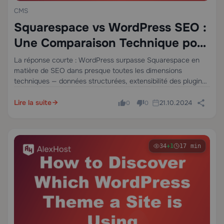
CMS
Squarespace vs WordPress SEO :
Une Comparaison Technique pour
2025
La réponse courte : WordPress surpasse Squarespace en
matière de SEO dans presque toutes les dimensions
techniques — données structurées, extensibilité des plugins,
contrôle au niveau du serveur et optimisation de
l'exploration. Squarespace est une plateforme compétente
Lire la suite
21.10.2024
0
0
et peu contraignante…
34
+1
17 min