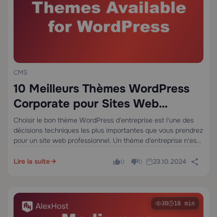
CMS
10 Meilleurs Thèmes WordPress
Corporate pour Sites Web
d’Entreprise en 2025
Choisir le bon thème WordPress d'entreprise est l'une des
décisions techniques les plus importantes que vous prendrez
pour un site web professionnel. Un thème d'entreprise n'est
pas simplement une apparence visuelle — c'est une couche
architecturale qui détermine la vitesse…
Lire la suite
23.10.2024
0
0
30
18 min