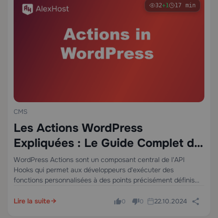
32
+1
17 min
CMS
Les Actions WordPress
Expliquées : Le Guide Complet du
Développeur sur l’API des Hooks
WordPress Actions sont un composant central de l'API
Hooks qui permet aux développeurs d'exécuter des
fonctions personnalisées à des points précisément définis
pendant le cycle de vie des requêtes WordPress — sans
jamais toucher aux fichiers core. Lorsqu'un hook d'action…
Lire la suite
22.10.2024
0
0