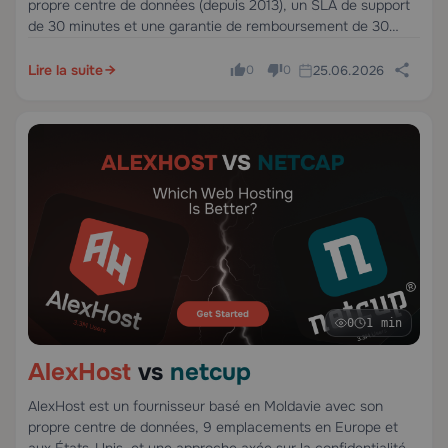
propre centre de données (depuis 2013), un SLA de support
de 30 minutes et une garantie de remboursement de 30
jours. is*hosting, fondé en Estonie en 2005, propose des
VPS et des serveurs dédiés dans 40 pays via une
Lire la suite
25.06.2026
0
0
infrastructure tiers.
0
1 min
AlexHost
vs
netcup
AlexHost est un fournisseur basé en Moldavie avec son
propre centre de données, 9 emplacements en Europe et
aux États-Unis, et une approche axée sur la confidentialité