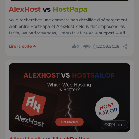
AlexHost
vs
HostPapa
Vous recherchez une comparaison détaillée d'hébergement
web entre HostPapa et AlexHost ? Nous décomposons les
tarifs, les performances, l'infrastructure et le support — afin
que vous puissiez faire le bon choix sans deviner.
Lire la suite
22.06.2026
0
0
0
1 min