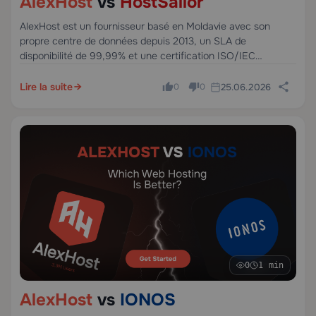
AlexHost
vs
HostSailor
AlexHost est un fournisseur basé en Moldavie avec son
propre centre de données depuis 2013, un SLA de
disponibilité de 99,99% et une certification ISO/IEC
27001:2023. HostSailor est un fournisseur d'hébergement
basé à Dubaï fondé en 2014, exploitant ses propres serveurs
Lire la suite
25.06.2026
0
0
à Amsterdam et Bucarest.
0
1 min
AlexHost
vs
IONOS