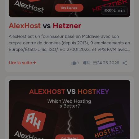
0
1 min
AlexHost
vs
Hetzner
AlexHost est un fournisseur basé en Moldavie avec son
propre centre de données (depuis 2013), 9 emplacements en
Europe/États-Unis, ISO/IEC 27001:2023, et VPS KVM avec
accès root complet. Hetzner, fondée en Allemagne en 1997,
propose des serveurs cloud avec un excellent rapport prix-
Lire la suite
24.06.2026
0
0
performance et des centres de données en Allemagne et en
Finlande.