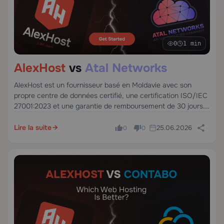
0
1 min
AlexHost
vs
Atal Networks
AlexHost est un fournisseur basé en Moldavie avec son
propre centre de données certifié, une certification ISO/IEC
27001:2023 et une garantie de remboursement de 30 jours.
Atal Networks opère dans plus de 213 centres de données
dans le monde, offrant des serveurs VPS, dédiés et bare
Lire la suite
25.06.2026
0
0
metal.