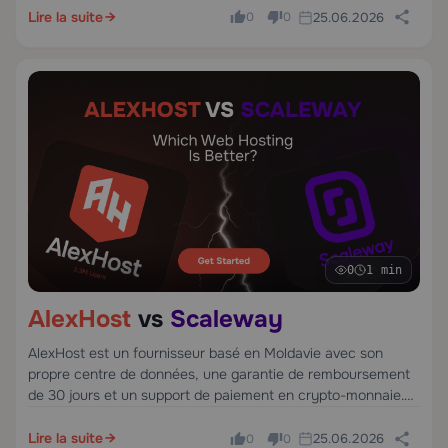
français du cloud fondé en 1999 avec une infrastructure sur
Lire la suite
25.06.2026
0
0
4 continents, connu pour son échelle et ses prix compétitifs
pour les serveurs bare-metal.
0
1 min
AlexHost
vs
Scaleway
AlexHost est un fournisseur basé en Moldavie avec son
propre centre de données, une garantie de remboursement
de 30 jours et un support de paiement en crypto-monnaie.
Scaleway, fondée en France en 2015 sous le groupe Iliad,
offre une infrastructure orientée développeurs à Paris,
Lire la suite
25.06.2026
0
0