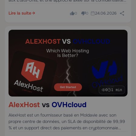
avec support des paiements en crypto. netcup est un
fournisseur allemand fondé en 2008, spécialisé dans les
Lire la suite
24.06.2026
0
0
VPS et serveurs dédiés bon marché principalement pour le
marché européen.
0
1 min
AlexHost
vs
OVHcloud
AlexHost est un fournisseur basé en Moldavie avec son
propre centre de données, un SLA de disponibilité de 99,99
% et un support direct des paiements en cryptomonnaie
sans vérification d'identité requise. OVHcloud est un géant