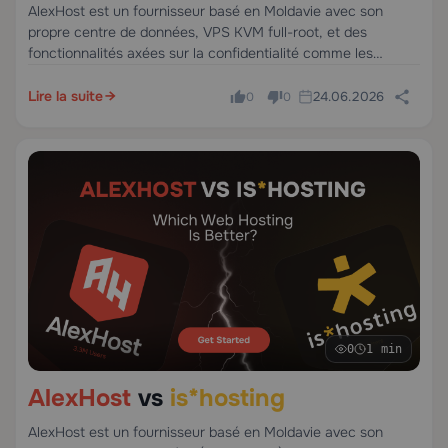
AlexHost est un fournisseur basé en Moldavie avec son
propre centre de données, VPS KVM full-root, et des
fonctionnalités axées sur la confidentialité comme les
paiements en crypto. IONOS, un groupe allemand avec 38
ans d'activité et 31 centres de données, offre des prix
Lire la suite
24.06.2026
0
0
compétitifs mais une flexibilité de paiement et un support
limités.
0
1 min
AlexHost
vs
is*hosting
AlexHost est un fournisseur basé en Moldavie avec son