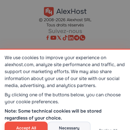
© 2008-2026 Alexhost SRL
Tous droits réservés
Suivez-nous
We use cookies to improve your experience on
alexhost.com, analyze site performance and traffic, and
SR EN ISO/IEC 27001:2023
STANDART
support our marketing efforts. We may also share
information about your use of our site with our social
media, advertising, and analytics partners.
ISO 9001:2015
STANDART
By clicking one of the buttons below, you can choose
your cookie preferences.
TOP 10 DEDICATED SERVERS
Note: Some technical cookies will be stored
HOST ADVICE
regardless of your choice.
Accept All
Necessary