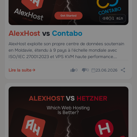
0
1 min
AlexHost
vs
Contabo
AlexHost exploite son propre centre de données souterrain
en Moldavie, étendu à 9 pays à l'échelle mondiale avec
ISO/IEC 27001:2023 et VPS KVM haute performance.
Contabo, fondée en Allemagne en 2003, propose un
hébergement à bas coût mais s'appuie sur une
Lire la suite
23.06.2026
0
0
infrastructure partagée sur 11 sites.