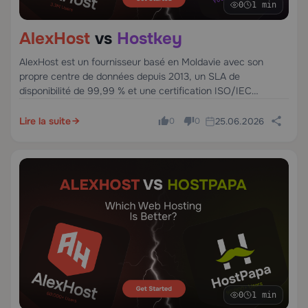
0
1 min
AlexHost
vs
Hostkey
AlexHost est un fournisseur basé en Moldavie avec son
propre centre de données depuis 2013, un SLA de
disponibilité de 99,99 % et une certification ISO/IEC
27001:2023 dans l'ensemble de ses opérations. Hostkey est
un fournisseur néerlandais fondé en 2007, spécialisé dans
Lire la suite
25.06.2026
0
0
les serveurs GPU, dédiés et VPS en Europe et aux États-
Unis.
0
1 min