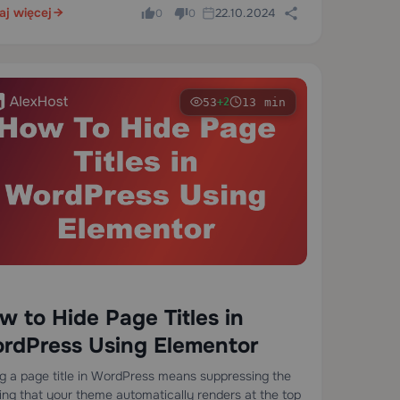
aj więcej
22.10.2024
0
0
53
13 min
+2
w to Hide Page Titles in
rdPress Using Elementor
ng a page title in WordPress means suppressing the
ing that your theme automatically renders at the top