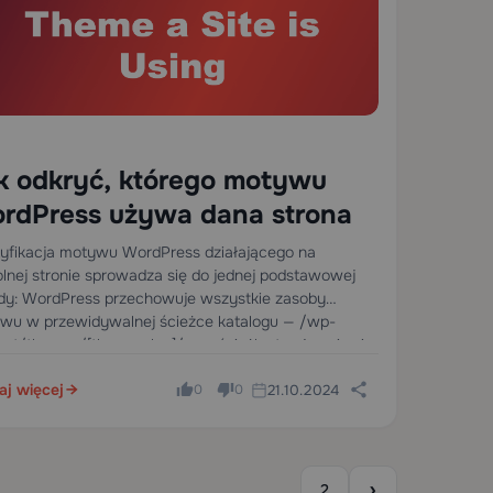
k odkryć, którego motywu
rdPress używa dana strona
tyfikacja motywu WordPress działającego na
lnej stronie sprowadza się do jednej podstawowej
dy: WordPress przechowuje wszystkie zasoby
wu w przewidywalnej ścieżce katalogu — /wp-
ent/themes/[theme-slug]/ — a ścieżka ta ujawnia się
renderowanym HTML, odwołaniach CSS i
aj więcej
21.10.2024
wiedziach HTTP w wielu…
0
0
›
2