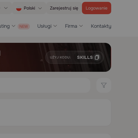
e
Zarejestruj się
Logowanie
Polski
ting
Usługi
Firma
Kontakty
H
SKILLS
UŻYJ KODU: