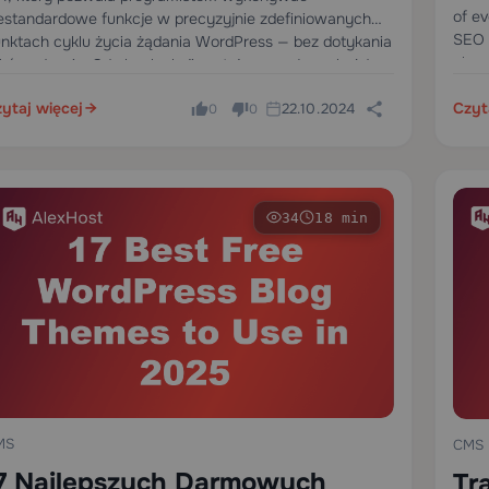
of ev
estandardowe funkcje w precyzyjnie zdefiniowanych
SEO 
nktach cyklu życia żądania WordPress — bez dotykania
elem
ików rdzenia. Gdy hook akcji zostaje wywołany, każda
nkcja zarejestrowana do tego hooka uruchamia się w…
ytaj więcej
Czyt
22.10.2024
0
0
34
18 min
MS
CMS
7 Najlepszych Darmowych
Tr