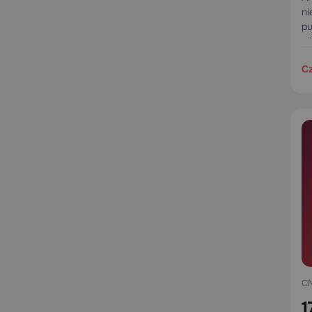
ni
pu
pl
fu
Cz
C
1