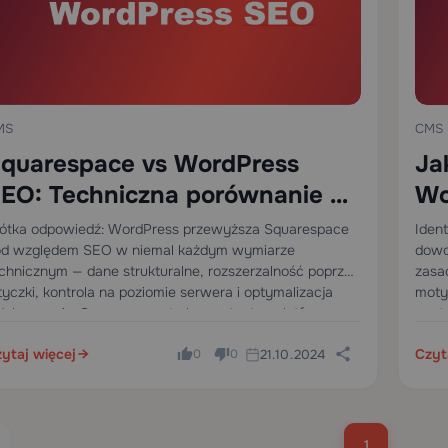
CMS
MS
Ja
quarespace vs WordPress
Wo
EO: Techniczna porównanie na
025
Iden
ótka odpowiedź: WordPress przewyższa Squarespace
dowo
d względem SEO w niemal każdym wymiarze
zasa
chnicznym — dane strukturalne, rozszerzalność poprzez
moty
yczki, kontrola na poziomie serwera i optymalizacja
cont
deksowania. Squarespace to kompetentna platforma o
w wy
skim progu wejścia dla podstawowych potrzeb SEO, ale
ytaj więcej
Czyt
21.10.2024
odpo
j…
0
0
1