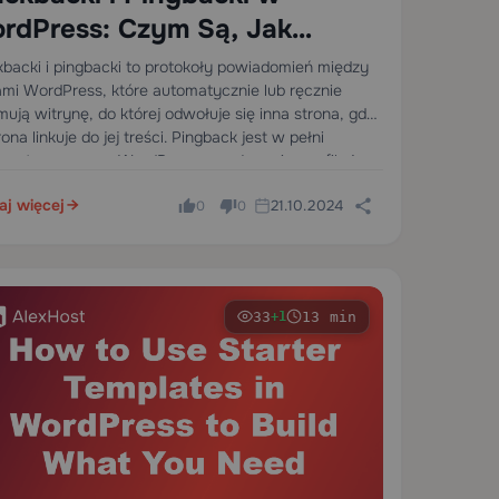
rdPress: Czym Są, Jak
iałają i Czy Powinieneś z Nich
kbacki i pingbacki to protokoły powiadomień między
ami WordPress, które automatycznie lub ręcznie
rzystać
mują witrynę, do której odwołuje się inna strona, gdy
rona linkuje do jej treści. Pingback jest w pełni
omatyzowany — WordPress wysyła go i weryfikuje
…
aj więcej
21.10.2024
0
0
33
13 min
+1