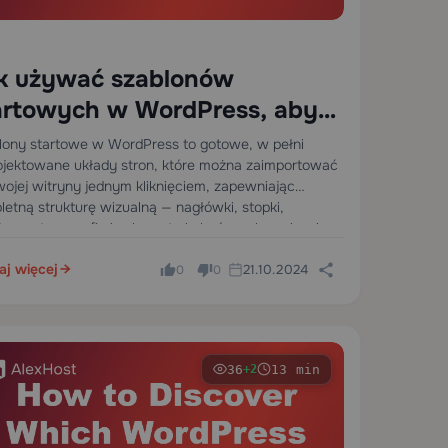
k używać szablonów
artowych w WordPress, aby
udować dowolną witrynę,
lony startowe w WordPress to gotowe, w pełni
ojektowane układy stron, które można zaimportować
órej potrzebujesz
wojej witryny jednym kliknięciem, zapewniając
letną strukturę wizualną — nagłówki, stopki,
trony, typografię i schematy kolorów — bez pisania
ednej linii kodu. Są one…
aj więcej
21.10.2024
0
0
36
13 min
+2