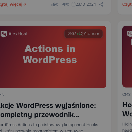
ytaj więcej
Czyt
23.10.2024
mpatybilność z kreatorami stron,…
0
0
33
14 min
+1
CMS
MS
Ho
kcje WordPress wyjaśnione:
Wo
ompletny przewodnik
ewelopera po Hooks API
Hidi
rdPress Actions to podstawowy komponent Hooks
head
I, który pozwala programistom wykonywać