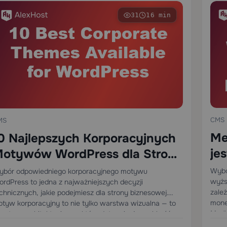
31
16 min
CMS
MS
Me
0 Najlepszych Korporacyjnych
je
otywów WordPress dla Stron
20
iznesowych w 2025
Wybó
bór odpowiedniego korporacyjnego motywu
wyżs
rdPress to jedna z najważniejszych decyzji
zale
chnicznych, jakie podejmiesz dla strony biznesowej.
monet
tyw korporacyjny to nie tylko warstwa wizualna — to
Medi
rstwa architektoniczna, która determinuje szybkość
wbud
nderowania stron, wyniki Core Web Vitals,