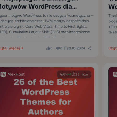
otywów WordPress dla
Wo
logów na 2025: Szczegółowa
Dz
bór motywu WordPress to nie decyzja kosmetyczna —
Trac
 decyzja architektoniczna. Twój motyw bezpośrednio
blog
naliza Techniczna
Ko
ntroluje wyniki Core Web Vitals, Time to First Byte
infor
TFB), Cumulative Layout Shift (CLS) oraz integralność
ta st
rukturalną Twojego kodu HTML. Źle dobrany motyw
zaut
że jednocześnie podważyć…
bez
ytaj więcej
Czyt
21.10.2024
0
0
34
21 min
+1