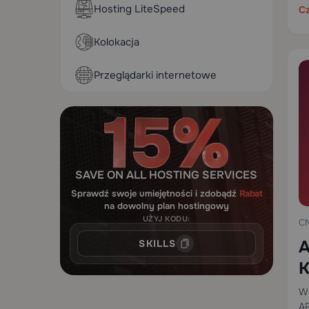
Hosting LiteSpeed
Cz
ko
Kolokacja
Przeglądarki internetowe
SAVE ON ALL HOSTING SERVICES
Sprawdź swoje umiejętności i zdobądź
Rabat
na dowolny plan hostingowy
UŻYJ KODU:
C
A
SKILLS
K
d
Wo
AP