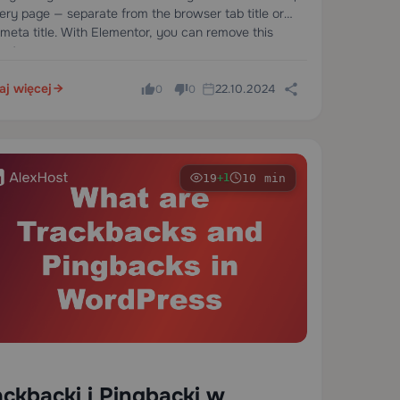
ery page — separate from the browser tab title or
meta title. With Elementor, you can remove this
ent per-page…
aj więcej
22.10.2024
0
0
19
10 min
+1
ackbacki i Pingbacki w