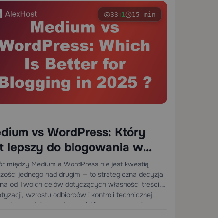
33
15 min
+1
dium vs WordPress: Który
st lepszy do blogowania w
25?
r między Medium a WordPress nie jest kwestią
zości jednego nad drugim — to strategiczna decyzja
żna od Twoich celów dotyczących własności treści,
yzacji, wzrostu odbiorców i kontroli technicznej.
um to w pełni zarządzana platforma wydawnicza z
owaną bazą czytelników,…