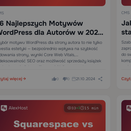
CMS
MS
Ja
6 Najlepszych Motywów
st
ordPress dla Autorów w 2025:
zb
echniczne Szczegóły dla
Szab
bór motywu WordPress dla strony autora to nie tylko
zapr
estia estetyki — bezpośrednio wpływa na szybkość
kt
isarzy i Wydawców
do s
dowania strony, wyniki Core Web Vitals,
komp
deksowalność SEO oraz możliwość sprzedaży książek
pods
b budowania listy mailingowej. Najlepsze motywy
ani j
rdPress dla autorów łączą lekki kod,…
ytaj więcej
Czyt
21.10.2024
0
0
33
15 min
+1