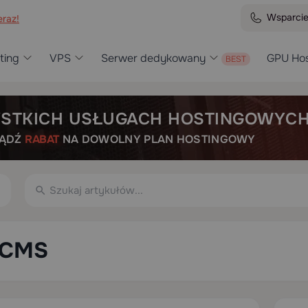
Wsparci
raz!
ting
VPS
Serwer dedykowany
GPU Hos
STKICH USŁUGACH HOSTINGOWYC
BĄDŹ
RABAT
NA DOWOLNY PLAN HOSTINGOWY
CMS