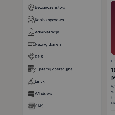
Bezpieczeństwo
Kopia zapasowa
Administracja
Nazwy domen
DNS
C
1
Systemy operacyjne
M
Linux
B
Wy
Wo
Windows
te
Mo
CMS
wa
re