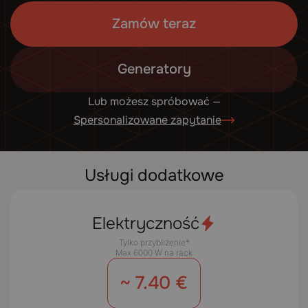
Zamów teraz
Generatory
Lub możesz spróbować —
Spersonalizowane zapytanie
Usługi dodatkowe
Elektryczność
Tylko przybliżenie*
Max 6000 W na rack
~ 7.40 €