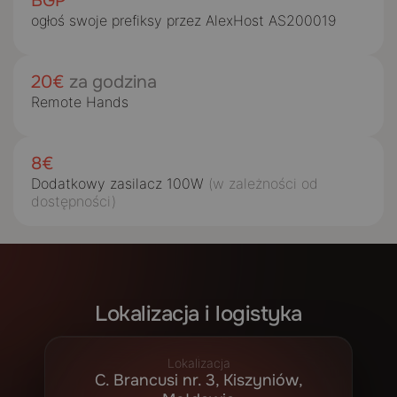
BGP
ogłoś swoje prefiksy przez AlexHost AS200019
20€
za
godzina
Remote Hands
8€
Dodatkowy zasilacz 100W
(w zależności od
dostępności)
Lokalizacja i logistyka
Lokalizacja
C. Brancusi nr. 3, Kiszyniów,