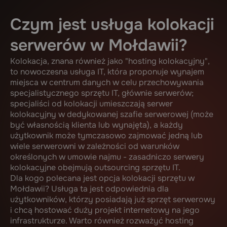
Czym jest usługa kolokacji
serwerów w Mołdawii?
Kolokacja, znana również jako "hosting kolokacyjny",
to nowoczesna usługa IT, która proponuje wynajem
miejsca w centrum danych w celu przechowywania
specjalistycznego sprzętu IT, głównie serwerów;
specjaliści od kolokacji umieszczają serwer
kolokacyjny w dedykowanej szafie serwerowej (może
być własnością klienta lub wynajęta), a każdy
użytkownik może tymczasowo zajmować jedną lub
wiele serwerowni w zależności od warunków
określonych w umowie najmu - zasadniczo serwery
kolokacyjne obejmują outsourcing sprzętu IT.
Dla kogo polecana jest opcja kolokacji sprzętu w
Mołdawii? Usługa ta jest odpowiednia dla
użytkowników, którzy posiadają już sprzęt serwerowy
i chcą hostować duży projekt internetowy na jego
infrastrukturze. Warto również rozważyć hosting