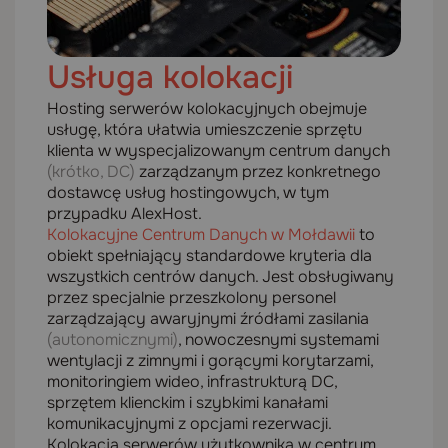
Usługa kolokacji
Hosting serwerów kolokacyjnych obejmuje
usługę, która ułatwia umieszczenie sprzętu
klienta w wyspecjalizowanym centrum danych
(krótko, DC)
zarządzanym przez konkretnego
dostawcę usług hostingowych, w tym
przypadku AlexHost.
Kolokacyjne Centrum Danych w Mołdawii
to
obiekt spełniający standardowe kryteria dla
wszystkich centrów danych. Jest obsługiwany
przez specjalnie przeszkolony personel
zarządzający awaryjnymi źródłami zasilania
(autonomicznymi)
, nowoczesnymi systemami
wentylacji z zimnymi i gorącymi korytarzami,
monitoringiem wideo, infrastrukturą DC,
sprzętem klienckim i szybkimi kanałami
komunikacyjnymi z opcjami rezerwacji.
Kolokacja serwerów użytkownika w centrum