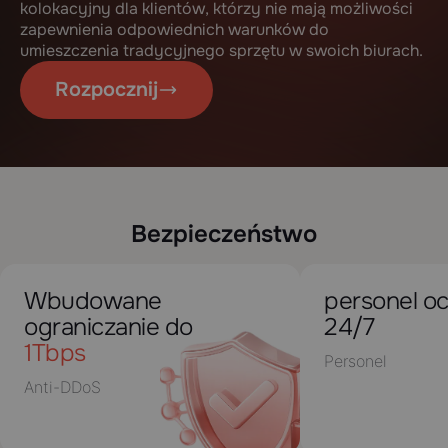
kolokacyjny dla klientów, którzy nie mają możliwości
zapewnienia odpowiednich warunków do
umieszczenia tradycyjnego sprzętu w swoich biurach.
Rozpocznij
Bezpieczeństwo
Wbudowane
personel o
ograniczanie do
24/7
1Tbps
Personel
Anti-DDoS