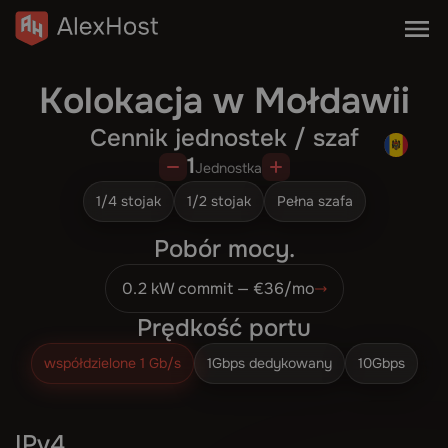
Kolokacja w Mołdawii
Cennik jednostek / szaf
Kolokacja w Mołdawii
1
Jednostka
Spersonalizowane zapytanie
1/4 stojak
1/2 stojak
Pełna szafa
Powrót
Pobór mocy.
0.2 kW commit — €36/mo
Prędkość portu
współdzielone 1 Gb/s
1Gbps dedykowany
10Gbps
IPv4