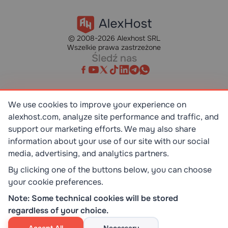
© 2008-2026 Alexhost SRL
Wszelkie prawa zastrzeżone
Śledź nas
We use cookies to improve your experience on
alexhost.com, analyze site performance and traffic, and
SR EN ISO/IEC 27001:2023
STANDART
support our marketing efforts. We may also share
information about your use of our site with our social
media, advertising, and analytics partners.
ISO 9001:2015
STANDART
By clicking one of the buttons below, you can choose
your cookie preferences.
TOP 10 DEDICATED SERVERS
Note: Some technical cookies will be stored
HOST ADVICE
regardless of your choice.