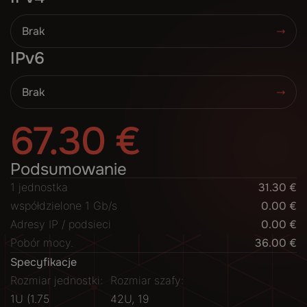
Brak
IPv6
Brak
67.30 €
Zamów teraz
Podsumowanie
1 jednostka
Specyfikacje:
31.30 €
współdzielone 1 Gb/s
Rozmiar jednostki:
1U (1.75
0.00 €
Adresy IP / podsieci
Rozmiar szafy:
42U, 19
0.00 €
Pobór mocy.
36.00 €
Specyfikacje
Rozmiar jednostki:
Rozmiar szafy:
1U (1.75
42U, 19