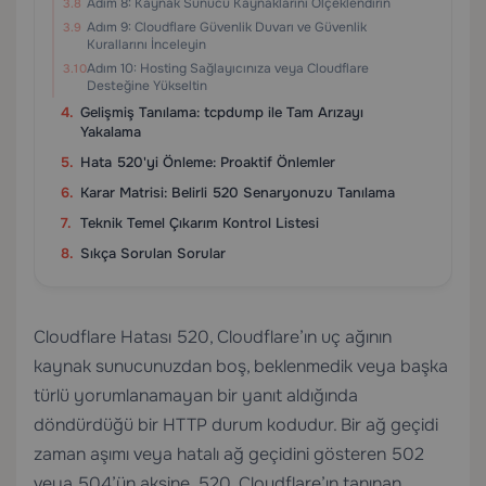
Adım 8: Kaynak Sunucu Kaynaklarını Ölçeklendirin
Adım 9: Cloudflare Güvenlik Duvarı ve Güvenlik
Kurallarını İnceleyin
Adım 10: Hosting Sağlayıcınıza veya Cloudflare
Desteğine Yükseltin
Gelişmiş Tanılama: tcpdump ile Tam Arızayı
Yakalama
Hata 520'yi Önleme: Proaktif Önlemler
Karar Matrisi: Belirli 520 Senaryonuzu Tanılama
Teknik Temel Çıkarım Kontrol Listesi
Sıkça Sorulan Sorular
Cloudflare Hatası 520, Cloudflare’ın uç ağının
kaynak sunucunuzdan boş, beklenmedik veya başka
türlü yorumlanamayan bir yanıt aldığında
döndürdüğü bir HTTP durum kodudur. Bir ağ geçidi
zaman aşımı veya hatalı ağ geçidini gösteren 502
veya 504’ün aksine, 520, Cloudflare’ın tanınan