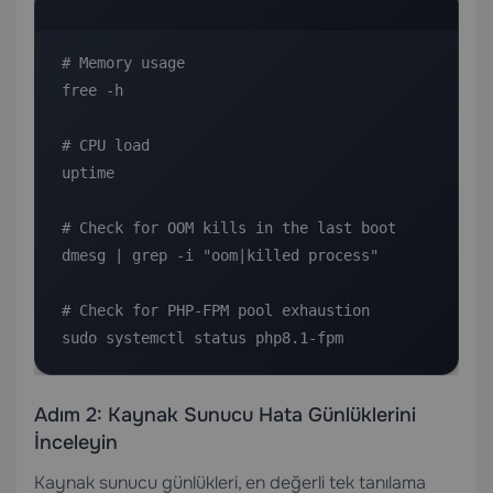
# Memory usage

free -h

# CPU load

uptime

# Check for OOM kills in the last boot

dmesg | grep -i "oom|killed process"

# Check for PHP-FPM pool exhaustion

sudo systemctl status php8.1-fpm
Adım 2: Kaynak Sunucu Hata Günlüklerini
İnceleyin
Kaynak sunucu günlükleri, en değerli tek tanılama