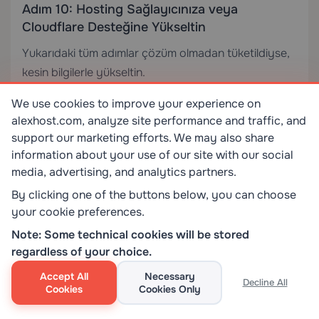
Adım 10: Hosting Sağlayıcınıza veya
Cloudflare Desteğine Yükseltin
Yukarıdaki tüm adımlar çözüm olmadan tüketildiyse,
kesin bilgilerle yükseltin.
We use cookies to improve your experience on
Hosting sağlayıcınızla iletişime geçerken
şunları
alexhost.com, analyze site performance and traffic, and
sağlayın:
support our marketing efforts. We may also share
information about your use of our site with our social
520 oluşumlarının tam zaman damgaları
media, advertising, and analytics partners.
(Cloudflare Analytics’ten)
By clicking one of the buttons below, you can choose
your cookie preferences.
Web sunucusu hata günlüğünden ilgili alıntılar
Note: Some technical cookies will be stored
Kaynak IP’nize karşı
çıktısı
curl -v
regardless of your choice.
Mevcut kaynak kullanım metrikleri (CPU, RAM,
Accept All
Necessary
Decline All
bağlantı sayısı)
Cookies
Cookies Only
Dedicated Sunucular
üzerinde yönetilen altyapı