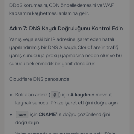
DDoS korumasını, CDN önbelleklemesini ve WAF
kapsamını kaybetmesi anlamına gelir.
Adım 7: DNS Kaydı Doğruluğunu Kontrol Edin
Yanlış veya eski bir IP adresine işaret eden hatalı
yapılandırılmış bir DNS A kaydı, Cloudflare’ın trafiği
yanlış sunucuya proxy yapmasına neden olur ve bu
sunucu beklenmedik bir yanıt döndürür.
Cloudflare DNS panosunda:
Kök alan adınız (
) için
A kaydının
mevcut
@
kaynak sunucu IP’nize işaret ettiğini doğrulayın
için
CNAME’in
doğru çözümlendiğini
www
doğrulayın