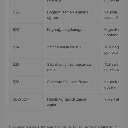
reddetti
dinlenmiyor
522
Bağlantı zaman aşımına
Kaynak, TCP b
uğradı
uzun süre bek
523
Kaynağa ulaşılamıyor
Kaynak IP’ye
yönlendirme 
524
Zaman aşımı oluştu
TCP bağlandı
çok uzun süre
525
SSL el sıkışması başarısız
TLS sertifika
oldu
uyumsuzluğu
526
Geçersiz SSL sertifikası
Kaynak sertif
güvenilir bul
502/504
Hatalı/Ağ geçidi zaman
Yukarı akış p
aşımı
521 görüyorsanız, web sunucusu süreciniz çalışmıyor