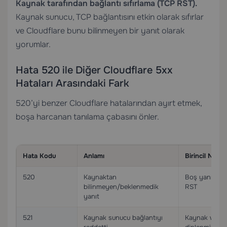
Kaynak tarafından bağlantı sıfırlama (TCP RST).
Kaynak sunucu, TCP bağlantısını etkin olarak sıfırlar
ve Cloudflare bunu bilinmeyen bir yanıt olarak
yorumlar.
Hata 520 ile Diğer Cloudflare 5xx
Hataları Arasındaki Fark
520’yi benzer Cloudflare hatalarından ayırt etmek,
boşa harcanan tanılama çabasını önler.
Hata Kodu
Anlamı
Birincil Nede
520
Kaynaktan
Boş yanıt, hat
bilinmeyen/beklenmedik
RST
yanıt
521
Kaynak sunucu bağlantıyı
Kaynak web s