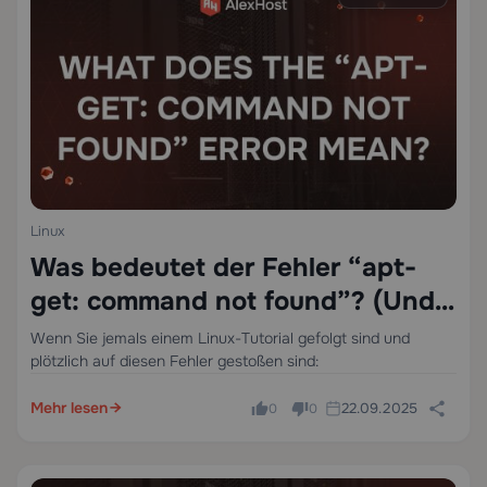
Linux
Was bedeutet der Fehler “apt-
get: command not found”? (Und
wie man ihn behebt)
Wenn Sie jemals einem Linux-Tutorial gefolgt sind und
plötzlich auf diesen Fehler gestoßen sind:
Mehr lesen
22.09.2025
0
0