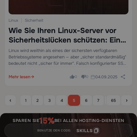
Linux
Sicherheit
Wie Sie Ihren Linux-Server vor
Sicherheitslücken schützen: Ein
vollständiger Härtungsleitfaden
Linux wird weithin als eines der sichersten verfügbaren
Betriebssysteme angesehen — aber „sicher standardmäßig"
bedeutet nicht „sicher für immer". Falsch konfigurierter SSH-
Zugriff, ungepatchtete Pakete, zu permissive
Dateiberechtigungen und unnötig offene Ports können einen
Mehr lesen
04.09.2025
0
0
leistungsstarken Server in ein leichtes Ziel verwandeln.…
‹
›
1
2
3
4
5
6
7
8
65
9
1
SPAREN SIE
BEI ALLEN HOSTING-DIENSTEN
SKILLS
BENUTZE DEN CODE: