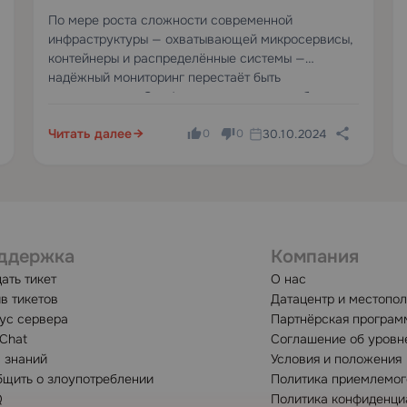
руководство по настройке
По мере роста сложности современной
инфраструктуры — охватывающей микросервисы,
для мониторинга
контейнеры и распределённые системы —
инфраструктуры и
надёжный мониторинг перестаёт быть
приложений
опциональным. Это фундаментальное требование
для поддержания производительности,
Читать далее
30.10.2024
надёжности и масштабируемости. Prometheus —
0
0
набор инструментов с открытым исходным кодом
для мониторинга и оповещения…
ддержка
Компания
ать тикет
О нас
в тикетов
Датацентр и местопо
ус сервера
Партнёрская програм
 Chat
Соглашение об уровн
 знаний
Условия и положения
щить о злоупотреблении
Политика приемлемог
Q
Политика конфиденци