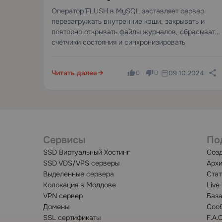
Администраторов Баз
Оператор `FLUSH` в MySQL заставляет сервер
перезагружать внутренние кэши, закрывать и
Данных
повторно открывать файлы журналов, сбрасывать
счётчики состояния и синхронизировать
состояние в памяти с дисковыми структурами —
всё это без перезапуска сервера. Это делает его
Читать далее
09.10.2024
одним из наиболее критически важных…
0
0
Сервисы
По
SSD Виртуальный Хостинг
Созд
SSD VDS/VPS серверы
Архи
Выделенные сервера
Стат
Колокация в Молдове
Live
VPN сервер
База
Домены
Сооб
SSL сертификаты
F.A.