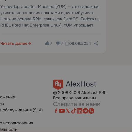
управлению пакетами в
Yellowdog Updater, Modified (YUM) — это надежная
утилита управления пакетами в дистрибутивах
Linux
Linux на основе RPM, таких как CentOS, Fedora и
RHEL (Red Hat Enterprise Linux). YUM упрощает
установку, обновление и удаление программных
пакетов. Это руководство углубляется в ключевые
Читать далее
09.08.2024
команды…
0
0
© 2008-2026 Alexhost SRL
ложение
Все права защищены.
Следите за нами
ма
е обслуживания (SLA)
о использования
альности