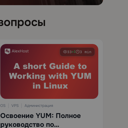
 вопросы
33
3 min
+1
OS
VPS
Администрация
Освоение YUM: Полное
руководство по