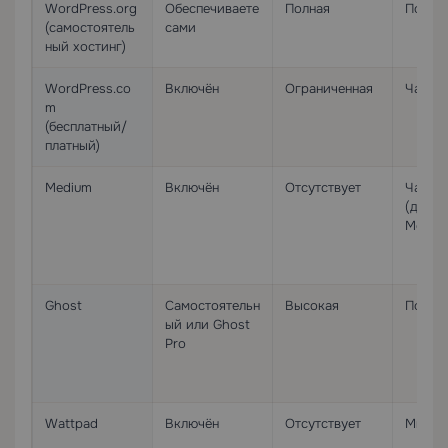
WordPress.org
Обеспечиваете
Полная
Полны
(самостоятель
сами
ный хостинг)
WordPress.co
Включён
Ограниченная
Части
m
(бесплатный/
платный)
Medium
Включён
Отсутствует
Части
(доме
Mediu
Ghost
Самостоятельн
Высокая
Полны
ый или Ghost
Pro
Wattpad
Включён
Отсутствует
Миним