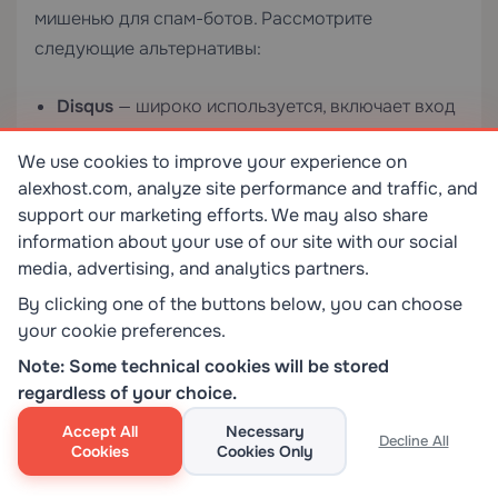
мишенью для спам-ботов. Рассмотрите
следующие альтернативы:
Disqus
— широко используется, включает вход
через социальные сети, но загружает внешний
We use cookies to improve your experience on
JavaScript, влияющий на скорость страницы.
alexhost.com, analyze site performance and traffic, and
Используйте асинхронную загрузку.
support our marketing efforts. We may also share
Jetpack Comments
— интегрируется с
information about your use of our site with our social
media, advertising, and analytics partners.
аккаунтами WordPress.com, более низкий
уровень спама по сравнению с нативными
By clicking one of the buttons below, you can choose
комментариями.
your cookie preferences.
Note: Some technical cookies will be stored
Нативный WordPress с Akismet
— простейшая
regardless of your choice.
настройка. Фильтрация спама Akismet
высокоэффективна. Достаточно для
Accept All
Necessary
Decline All
Cookies
Cookies Only
большинства блогов художественной прозы.