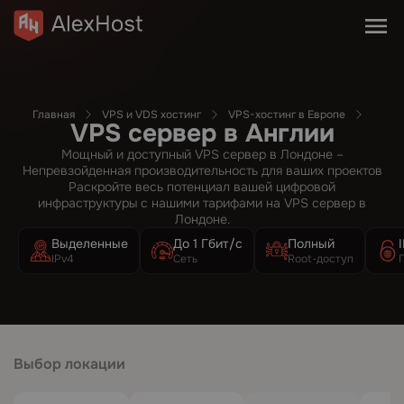
Главная
VPS и VDS хостинг
VPS-хостинг в Европе
VPS сервер в Англии
Мощный и доступный VPS сервер в Лондоне –
Непревзойденная производительность для ваших проектов
Раскройте весь потенциал вашей цифровой
инфраструктуры с нашими тарифами на VPS сервер в
Лондоне.
Выделенные
До 1 Гбит/с
Полный
IPv4
Сеть
Root-доступ
Выбор локации