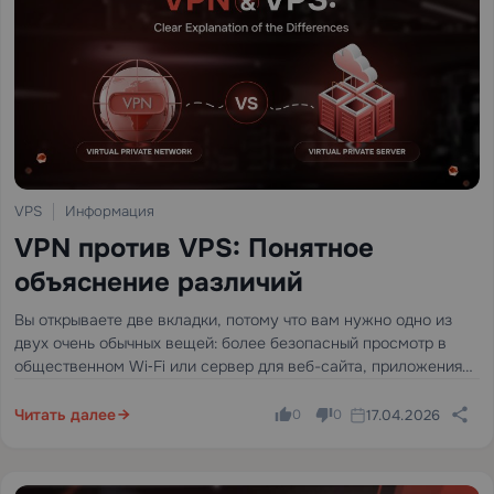
VPS
Информация
VPN против VPS: Понятное
объяснение различий
Вы открываете две вкладки, потому что вам нужно одно из
двух очень обычных вещей: более безопасный просмотр в
общественном Wi‑Fi или сервер для веб-сайта, приложения
или самостоятельно хостируемого инструмента. Затем
интернет предлагает вам две почти идентичные аббревиатуры
Читать далее
17.04.2026
0
0
— VPN и…