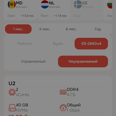
MD
NL
SE
Онлайн
Онлайн
Онлайн
Пинг:
~147 ms
Пинг:
~130 ms
Пинг:
—
Пинг:
1 мес.
3 мес.
6 мес.
Год
Platinum
Ryzen
E5-2683v4
Управляемый
Неуправляемый
U2
2
DDR4
vCores
4 ГБ
40 GB
Общий
NVMe
1 Gbps