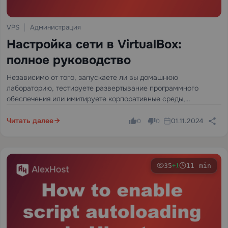
VPS
Администрация
Настройка сети в VirtualBox:
полное руководство
Независимо от того, запускаете ли вы домашнюю
лабораторию, тестируете развертывание программного
обеспечения или имитируете корпоративные среды,
понимание того, как настроить сетевое взаимодействие в
VirtualBox, является одним из наиболее важных навыков,
Читать далее
01.11.2024
0
0
которые может развить системный администратор.
Правильная конфигурация сети определяет, смогут…
35
11 min
+1