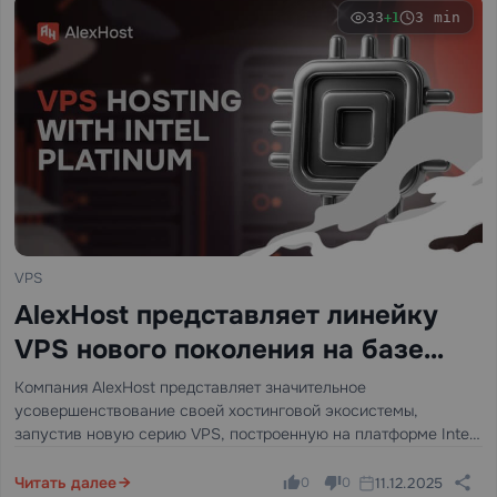
33
3 min
+1
VPS
AlexHost представляет линейку
VPS нового поколения на базе
Intel Platinum 8268
Компания AlexHost представляет значительное
усовершенствование своей хостинговой экосистемы,
запустив новую серию VPS, построенную на платформе Intel
Platinum 8268. Эта версия обеспечивает существенный
скачок в стабильности, вычислительной мощности и
Читать далее
11.12.2025
0
0