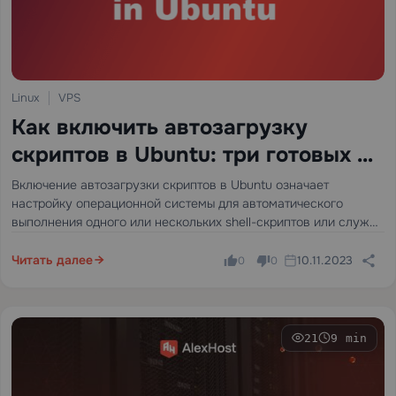
Linux
VPS
Как включить автозагрузку
скриптов в Ubuntu: три готовых к
использованию метода
Включение автозагрузки скриптов в Ubuntu означает
настройку операционной системы для автоматического
выполнения одного или нескольких shell-скриптов или служб
при запуске системы без какого-либо ручного
вмешательства. Это достигается с помощью трёх основных
Читать далее
10.11.2023
0
0
механизмов: устаревшего каталога /etc/init.d/ на основе
SysVinit, совместимого шима…
21
9 min