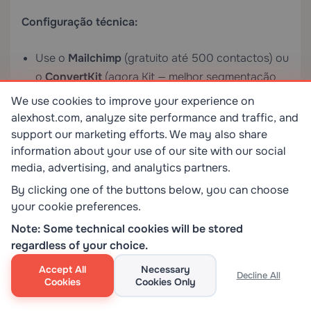
Configuração técnica:
Use o
Mailchimp
(gratuito até 500 contactos) ou
o
ConvertKit
(agora Kit — melhor segmentação
para criadores) como fornecedor de serviços de
We use cookies to improve your experience on
email.
alexhost.com, analyze site performance and traffic, and
support our marketing efforts. We may also share
Instale o plugin WordPress do fornecedor ou use
information about your use of our site with our social
um plugin de formulários como o WPForms para
media, advertising, and analytics partners.
incorporar formulários de inscrição.
By clicking one of the buttons below, you can choose
Coloque formulários de inscrição: após cada
your cookie preferences.
história (inline), na barra lateral e como um slide-in
Note: Some technical cookies will be stored
discreto após 60 segundos de leitura.
regardless of your choice.
Ofereça um lead magnet: uma história exclusiva
Accept All
Necessary
Decline All
Cookies
Cookies Only
gratuita, uma antologia em PDF das suas
melhores obras ou acesso antecipado a um