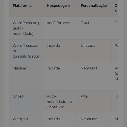
Plataforma
Hospedagem
Personalização
Contro
SEO
WordPress.org
Você fornece
Total
Total
(auto-
hospedado)
WordPress.co
Incluída
Limitada
Parcial
m
(gratuito/pago)
Medium
Incluída
Nenhuma
Parcial
(domín
Mediu
Ghost
Auto-
Alta
Total
hospedado ou
Ghost Pro
Wattpad
Incluída
Nenhuma
Mínim