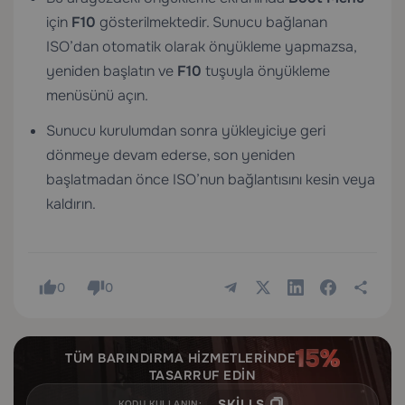
için
F10
gösterilmektedir. Sunucu bağlanan
ISO’dan otomatik olarak önyükleme yapmazsa,
yeniden başlatın ve
F10
tuşuyla önyükleme
menüsünü açın.
Sunucu kurulumdan sonra yükleyiciye geri
dönmeye devam ederse, son yeniden
başlatmadan önce ISO’nun bağlantısını kesin veya
kaldırın.
0
0
TÜM BARINDIRMA HIZMETLERINDE
TASARRUF EDIN
SKILLS
KODU KULLANIN: