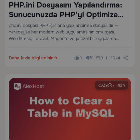
PHP.ini Dosyasını Yapılandırma:
Sunucunuzda PHP’yi Optimize
Etmek İçin Tam Bir Kılavuz
php.ini dosyası PHP için ana yapılandırma dosyasıdır —
neredeyse her modern web uygulamasının omurgası.
WordPress, Laravel, Magento veya özel bir uygulama
çalıştırıyor olsanız da, php.ini dosyasını doğru şekilde
yapılandırmak sunucunuzun performansını dramatik şekilde
Daha fazla bilgi edinin
01.11.2024
artırabilir, güvenliği sıkılaştırabilir ve yazılım yığınınızla
0
0
sorunsuz…
29
7 min