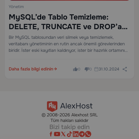
Yönetim
MySQL’de Tablo Temizleme:
DELETE, TRUNCATE ve DROP’a
Tam Rehber
Bir MySQL tablosundan veri silmek veya temizlemek,
veritabanı yönetiminin en rutin ancak önemli görevlerinden
biridir. İster eski kayıtları kaldırıyor, ister bir hazırlık ortamını
sıfırlıyor, ister eski bir tabloyu tamamen devre dışı bırakıyor
olun, yanlış komut seçmek geri döndürülemez veri kaybına…
Daha fazla bilgi edinin
31.10.2024
0
0
© 2008-2026 Alexhost SRL
Tüm hakları saklıdır
Bizi takip edin