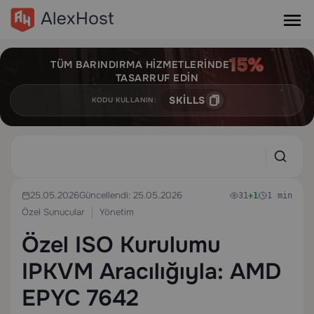
TÜM BARINDIRMA HIZMETLERINDE
TASARRUF EDIN
SKILLS
KODU KULLANIN:
25.05.2026
Güncellendi: 25.05.2026
31
+1
1 min
Özel Sunucular
Yönetim
Özel ISO Kurulumu
IPKVM Aracılığıyla: AMD
EPYC 7642