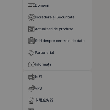
Domenii
Încredere și Securitate
Actualizări de produse
Știri despre centrele de date
Parteneriat
Informații
所有
VPS
专用服务器