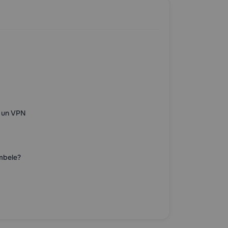
i un VPN
Ambele?