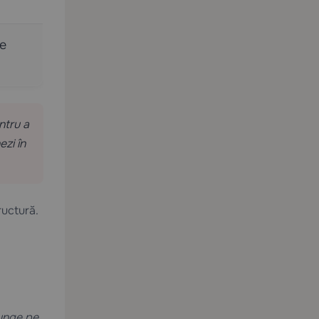
le
ntru a
zi în
ructură.
junge pe