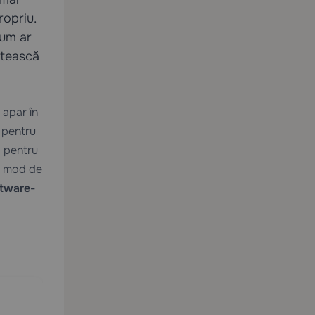
ropriu.
cum ar
ătească
 apar în
S pentru
N pentru
ar mod de
ftware-