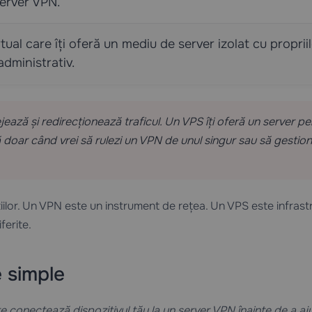
server VPN.
rtual care îți oferă un mediu de server izolat cu proprii
administrativ.
ează și redirecționează traficul. Un VPS îți oferă un server pe
doar când vrei să rulezi un VPN de unul singur sau să gestione
ilor. Un VPN este un instrument de rețea. Un VPS este infrast
ferite.
 simple
e conectează dispozitivul tău la un server VPN înainte de a a