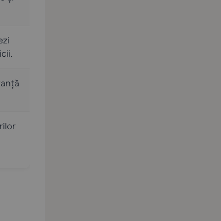
ezi
cii.
ranță
ilor