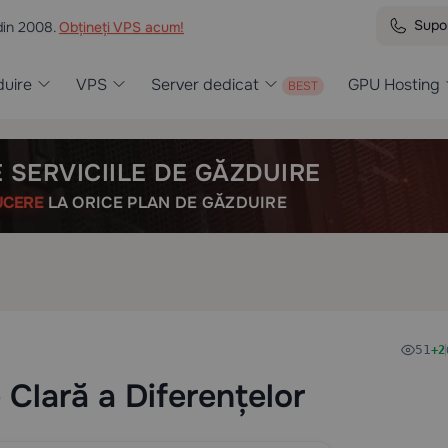
Supo
din 2008.
Obțineți VPS acum!
uire
VPS
Server dedicat
GPU Hosting
 SERVICIILE DE GĂZDUIRE
UCERE
LA ORICE PLAN DE GĂZDUIRE
51
+2
 Clară a Diferențelor