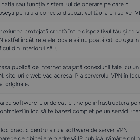
icația sau funcția sistemului de operare pe care o
osești pentru a conecta dispozitivul tău la un server V
exiunea protejată creată între dispozitivul tău și serv
 astfel încât rețelele locale să nu poată citi cu ușurin
ficul din interiorul său.
esa publică de internet atașată conexiunii tale; cu un
, site-urile web văd adresa IP a serverului VPN în locu
ei originale.
area software-ului de către tine pe infrastructura pe 
ontrolezi în loc să te bazezi complet pe un serviciu ter
loc practic pentru a rula software de server VPN
arece de obicei are o adresă IP publică, rămâne onlin