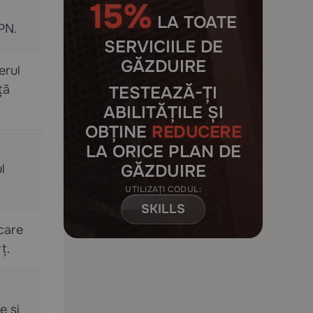
15%
LA TOATE
PN.
SERVICIILE DE
GĂZDUIRE
erul
ță
TESTEAZĂ-ȚI
ABILITĂȚILE ȘI
OBȚINE
REDUCERE
LA ORICE PLAN DE
GĂZDUIRE
l
UTILIZAȚI CODUL:
SKILLS
care
ț.
e și