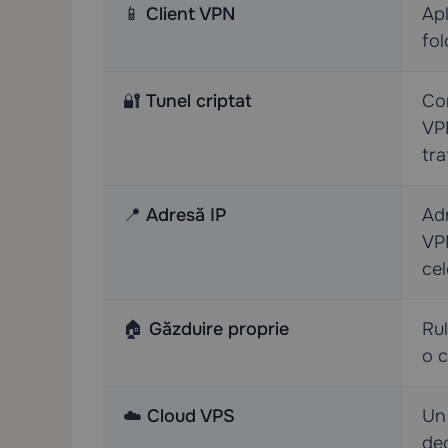
📱
Client VPN
Apl
fol
🔐
Tunel criptat
Con
VPN
tra
📍
Adresă IP
Adr
VPN
cel
🏠
Găzduire proprie
Rul
o c
☁️
Cloud VPS
Un 
deo