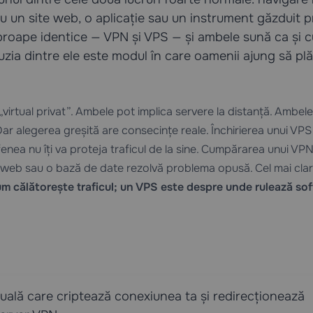
u un site web, o aplicație sau un instrument găzduit p
aproape identice — VPN și VPS — și ambele sună ca și 
fuzia dintre ele este modul în care oamenii ajung să pl
virtual privat”. Ambele pot implica servere la distanță. Ambele
Dar alegerea greșită are consecințe reale. Închirierea unui VP
afenea nu îți va proteja traficul de la sine. Cumpărarea unui VP
ite web sau o bază de date rezolvă problema opusă. Cel mai cl
m călătorește traficul; un VPS este despre unde rulează so
rtuală care criptează conexiunea ta și redirecționează