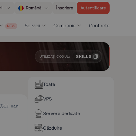
rt
Înscriere
Autentificare
Română
Servicii
Companie
Contacte
SKILLS
UTILIZAȚI CODUL:
Toate
VPS
13 min
Servere dedicate
Găzduire