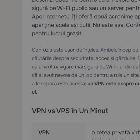
sigură pe Wi‑Fi public sau un server pentr
Apoi internetul îți oferă două acronime 
aparține aceleiași cutii. Nu este așa. Con
pentru lucrul greșit.
Confuzia este ușor de înțeles. Ambele încep cu „
căutările despre securitate, acces și găzduire. 
că ai vrut navigare mai sigură pe Wi‑Fi-ul din c
că ai avut nevoie de un loc pentru a rula un s
a le separa este acesta:
un VPN este despre cu
ul.
VPN vs VPS în Un Minut
VPN
o rețea privată vi