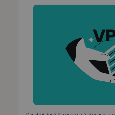
Deschizi două file pentru că ai nevoie de 