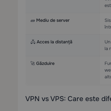
est
🧱
Mediu de server
Sis
înt
🖧
Acces la distanță
Un 
la 
🚀
Găzduire
Fun
web
alt
VPN vs VPS: Care este dif