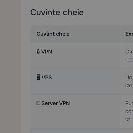
Cuvinte cheie
Cuvânt cheie
Exp
🔒
VPN
O r
red
🖥️
VPS
Un 
izo
🌐
Server VPN
Pun
con
uri