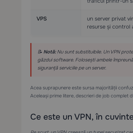
traficul printr-un 
VPS
un server privat vi
resurse și control 
📝
Notă:
Nu sunt substituibile. Un VPN protej
găzdui software. Folosești ambele împreună 
siguranță serviciile pe un server.
Acea suprapunere este sursa majorității confuzi
Aceleași prime litere, descrieri de job complet di
Ce este un VPN, în cuvinte
Pe scurt, un VPN creează un tunel securizat car