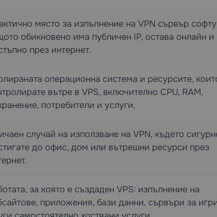
актично място за изпълнение на VPN сървър софту
щото обикновено има публичен IP, остава онлайн и 
стъпно през интернет.
олираната операционна система и ресурсите, коит
нтролирате вътре в VPS, включително CPU, RAM,
хранение, потребители и услуги.
ичаен случай на използване на VPN, където сигурн
стигате до офис, дом или вътрешни ресурси през
тернет.
ботата, за която е създаден VPS: изпълнение на
бсайтове, приложения, бази данни, сървъри за игр
уги самостоятелно хоствани услуги.