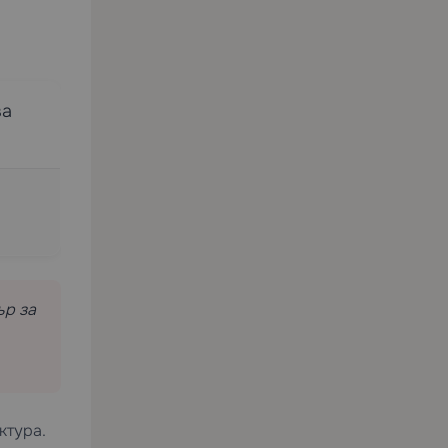
ва
ър за
ктура.