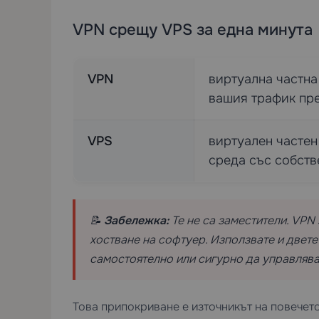
VPN срещу VPS за една минута
VPN
виртуална частна
вашия трафик пр
VPS
виртуален частен
среда със собств
📝
Забележка:
Те не са заместители. VPN
хостване на софтуер. Използвате и двете
самостоятелно или сигурно да управлява
Това припокриване е източникът на повечет