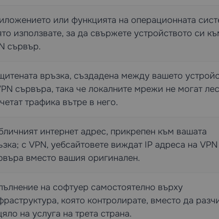
иложението или функцията на операционната сист
ято използвате, за да свържете устройството си къ
N сървър.
щитената връзка, създадена между вашето устрой
VPN сървъра, така че локалните мрежи не могат ле
 четат трафика вътре в него.
бличният интернет адрес, прикрепен към вашата
ъзка; с VPN, уебсайтовете виждат IP адреса на VPN
рвъра вместо вашия оригинален.
пълнение на софтуер самостоятелно върху
фраструктура, която контролирате, вместо да разч
цяло на услуга на трета страна.