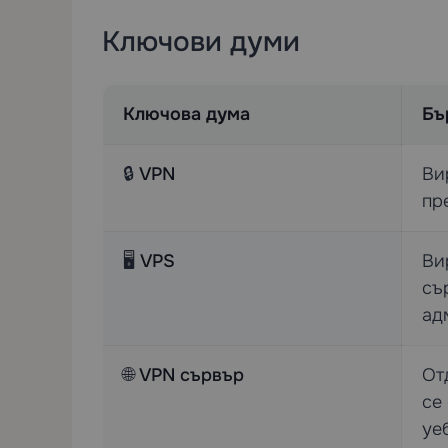
Ключови думи
Ключова дума
Бъ
🔒
VPN
Ви
пр
🖥️
VPS
Ви
съ
ад
🌐
VPN сървър
От
се
уе