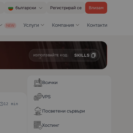
Регистрирай се
Влизам
български
Услуги
Компания
Контакти
SKILLS
ИЗПОЛЗВАЙТЕ КОД:
Всички
VPS
12 min
Посветени сървъри
Хостинг