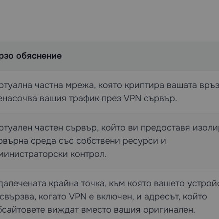
рзо обяснение
ртуална частна мрежа, която криптира вашата връз
енасочва вашия трафик през VPN сървър.
ртуален частен сървър, който ви предоставя изол
рвърна среда със собствени ресурси и
министраторски контрол.
далечената крайна точка, към която вашето устрой
 свързва, когато VPN е включен, и адресът, който
бсайтовете виждат вместо вашия оригинален.