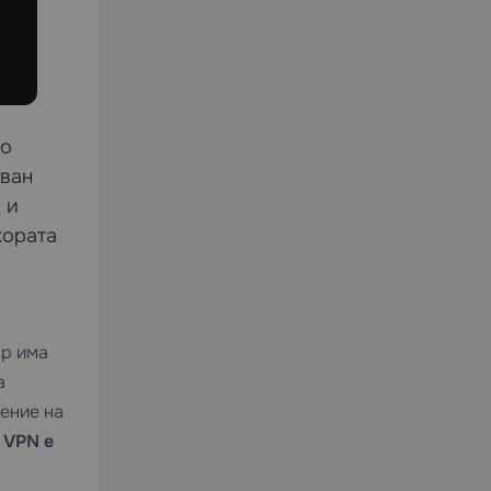
но
тван
 и
хората
ор има
а
нение на
:
VPN е