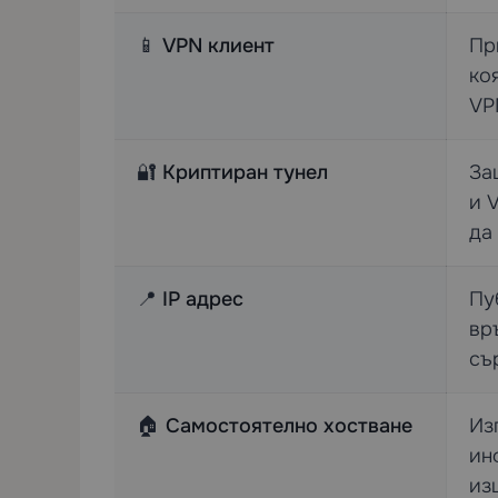
📱
VPN клиент
Пр
ко
VP
🔐
Криптиран тунел
За
и 
да
📍
IP адрес
Пу
вр
съ
🏠
Самостоятелно хостване
Из
ин
из