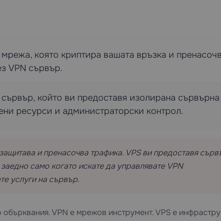
 мрежа, която криптира вашата връзка и пренасоч
ез VPN сървър.
 сървър, който ви предоставя изолирана сървърна
ени ресурси и администраторски контрол.
 защитава и пренасочва трафика. VPS ви предоставя сърв
 заедно само когато искате да управлявате VPN
те услуги на сървър.
о обърквания. VPN е мрежов инструмент. VPS е инфрастру