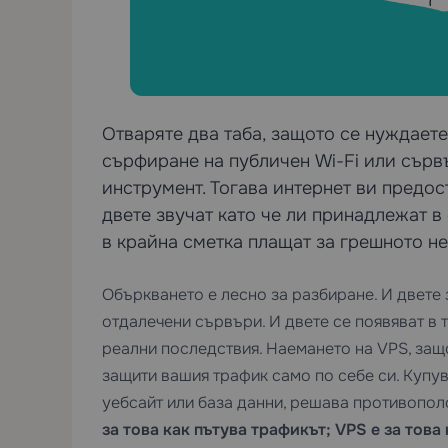
Отваряте два таба, защото се нуждает
сърфиране на публичен Wi-Fi или сърв
инструмент. Тогава интернет ви предо
двете звучат като че ли принадлежат в 
в крайна сметка плащат за грешното н
Объркването е лесно за разбиране. И двете 
отдалечени сървъри. И двете се появяват в 
реални последствия. Наемането на VPS, защ
защити вашия трафик само по себе си. Купув
уебсайт или база данни, решава противополо
за това как пътува трафикът; VPS е за това