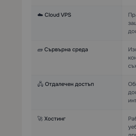
☁️
Cloud VPS
Пр
за
до
🧱
Сървърна среда
Из
ко
съ
🖧
Отдалечен достъп
Об
до
ин
🚀
Хостинг
Ра
уе
др