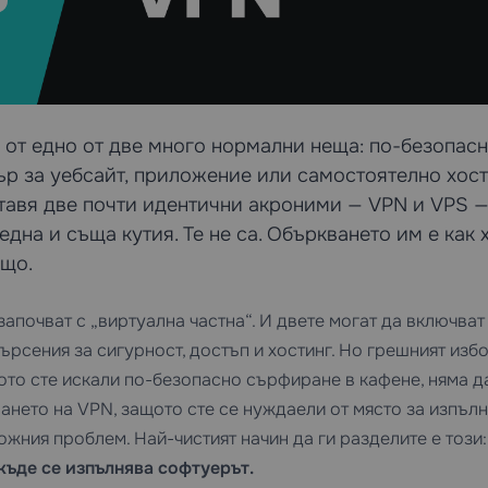
е от едно от две много нормални неща: по-безопас
ър за уебсайт, приложение или самостоятелно хос
ставя две почти идентични акроними — VPN и VPS —
една и съща кутия. Те не са. Объркването им е как 
ещо.
започват с „виртуална частна“. И двете могат да включват
търсения за сигурност, достъп и хостинг. Но грешният изб
ото сте искали по-безопасно сърфиране в кафене, няма д
ането на VPN, защото сте се нуждаели от място за изпъл
жния проблем. Най-чистият начин да ги разделите е този
 къде се изпълнява софтуерът.