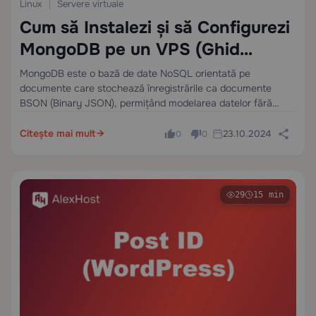
Linux
Servere virtuale
Cum să Instalezi și să Configurezi
MongoDB pe un VPS (Ghid
Complet)
MongoDB este o bază de date NoSQL orientată pe
documente care stochează înregistrările ca documente
BSON (Binary JSON), permițând modelarea datelor fără
schemă cu scalabilitate orizontală prin sharding nativ. Spre
deosebire de bazele de date relaționale, MongoDB nu
Citește mai mult
23.10.2024
0
0
necesită o…
29
15 min