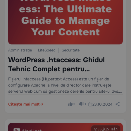
Administrație
LiteSpeed
Securitate
WordPress .htaccess: Ghidul
Tehnic Complet pentru
Performanță, Securitate și SEO
Fișierul .htaccess (Hypertext Access) este un fișier de
configurare Apache la nivel de director care instruiește
serverul web cum să gestioneze cererile pentru site-ul dvs.
WordPress — fără a necesita modificări ale fișierului global
httpd.conf. Fiecare directivă plasată în .htaccess…
Citește mai mult
23.10.2024
0
0
33
15 min