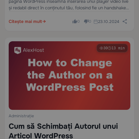
pagină WordPress înseamnă inserarea unui player video live
și redabil direct în conținutul tău, folosind fie un handshake
oEmbed bazat pe URL, fie un fragment iframe — fără a fi
necesare încărcări de…
Citește mai mult
23.10.2024
0
0
30
13 min
Administrație
Cum să Schimbați Autorul unui
Articol WordPress