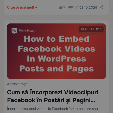
crawlerele motoarelor de căutare descoperă și evaluează
paginile în principal…
Citește mai mult
23.10.2024
0
0
30
13 min
Administrație
Cum să Încorporezi Videoclipuri
Facebook în Postări și Pagini
WordPress
Încorporarea unui videoclip Facebook într-o postare sau