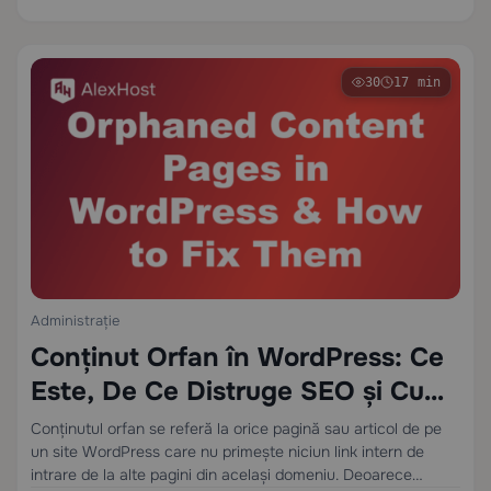
30
17 min
Administrație
Conținut Orfan în WordPress: Ce
Este, De Ce Distruge SEO și Cum
să-l Remediați
Conținutul orfan se referă la orice pagină sau articol de pe
un site WordPress care nu primește niciun link intern de
intrare de la alte pagini din același domeniu. Deoarece