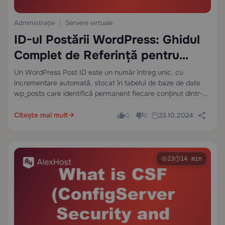
Administrație
Servere virtuale
ID-ul Postării WordPress: Ghidul
Complet de Referință pentru
Dezvoltatori
Un WordPress Post ID este un număr întreg unic, cu
incrementare automată, stocat în tabelul de baze de date
wp_posts care identifică permanent fiecare conținut dintr-o
instalare WordPress — inclusiv postări, pagini, tipuri de
postări personalizate, atașamente, revizii și elemente…
Citește mai mult
23.10.2024
0
0
23
14 min