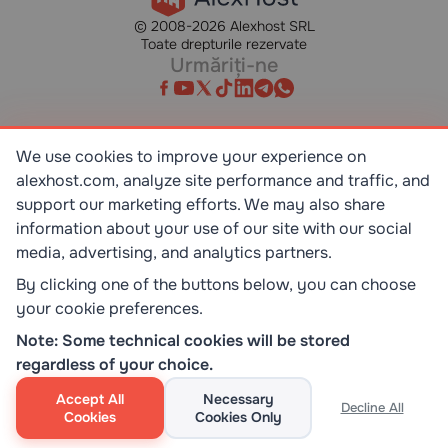
© 2008-2026 Alexhost SRL
Toate drepturile rezervate
Urmăriți-ne
We use cookies to improve your experience on
SR EN ISO/IEC 27001:2023
alexhost.com, analyze site performance and traffic, and
STANDART
support our marketing efforts. We may also share
information about your use of our site with our social
ISO 9001:2015
media, advertising, and analytics partners.
STANDART
By clicking one of the buttons below, you can choose
your cookie preferences.
TOP 10 DEDICATED SERVERS
Note: Some technical cookies will be stored
HOST ADVICE
regardless of your choice.
Accept All
Necessary
Decline All
Cookies
Cookies Only