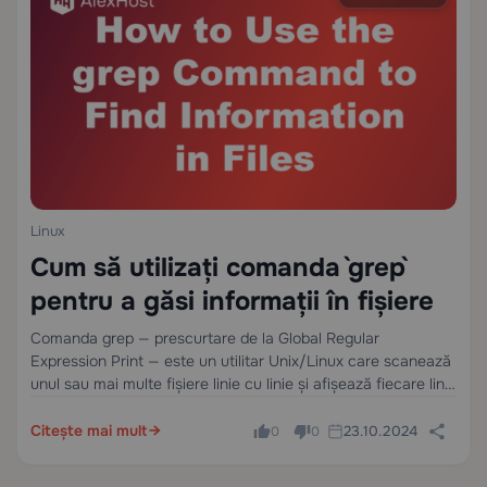
Linux
Cum să utilizați comanda `grep`
pentru a găsi informații în fișiere
Comanda grep — prescurtare de la Global Regular
Expression Print — este un utilitar Unix/Linux care scanează
unul sau mai multe fișiere linie cu linie și afișează fiecare linie
care corespunde unui model dat. Este standardul de facto
pentru căutarea…
Citește mai mult
23.10.2024
0
0