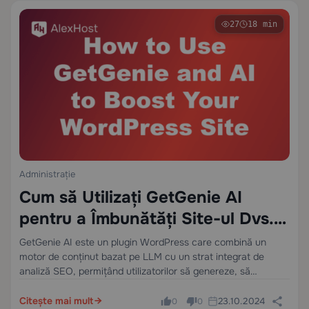
27
18 min
Administrație
Cum să Utilizați GetGenie AI
pentru a Îmbunătăți Site-ul Dvs.
WordPress: Un Ghid Tehnic
GetGenie AI este un plugin WordPress care combină un
motor de conținut bazat pe LLM cu un strat integrat de
Complet
analiză SEO, permițând utilizatorilor să genereze, să
evalueze și să optimizeze conținut direct în editorul de
blocuri WordPress — fără…
Citește mai mult
23.10.2024
0
0