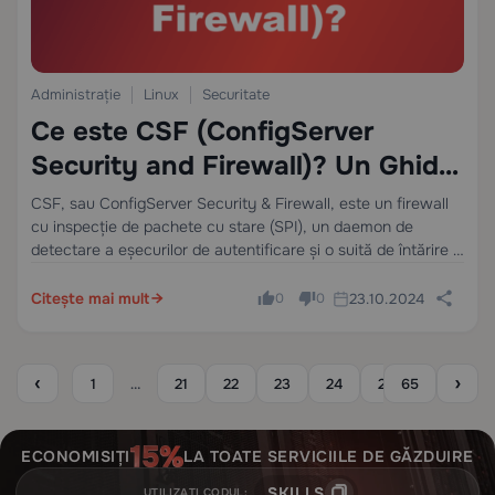
Administrație
Linux
Securitate
Ce este CSF (ConfigServer
Security and Firewall)? Un Ghid
Tehnic Complet
CSF, sau ConfigServer Security & Firewall, este un firewall
cu inspecție de pachete cu stare (SPI), un daemon de
detectare a eșecurilor de autentificare și o suită de întărire a
securității pentru serverele Linux. Funcționează ca un
frontend bogat în…
Citește mai mult
23.10.2024
0
0
‹
›
1
…
21
22
23
24
25
65
26
2
ECONOMISIȚI
LA TOATE SERVICIILE DE GĂZDUIRE
SKILLS
UTILIZAȚI CODUL: