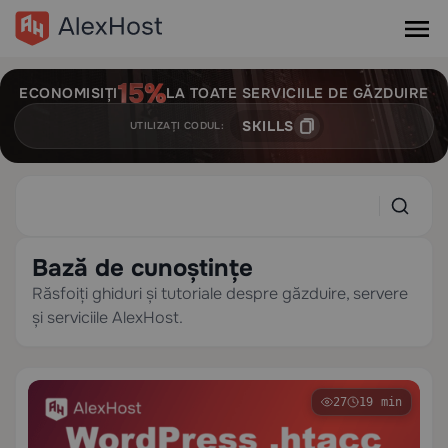
ECONOMISIȚI
LA TOATE SERVICIILE DE GĂZDUIRE
SKILLS
UTILIZAȚI CODUL:
Bază de cunoștințe
Răsfoiți ghiduri și tutoriale despre găzduire, servere
și serviciile AlexHost.
27
19 min