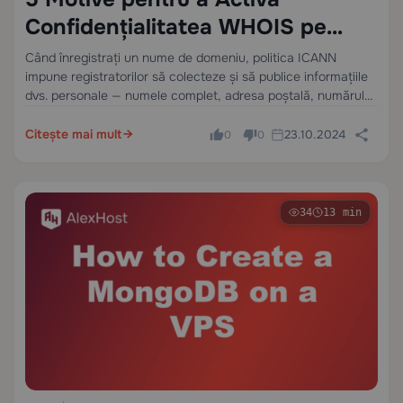
Confidențialitatea WHOIS pe
Domeniile Tale (Și Cum
Când înregistrați un nume de domeniu, politica ICANN
impune registratorilor să colecteze și să publice informațiile
Funcționează de Fapt)
dvs. personale — numele complet, adresa poștală, numărul
de telefon și adresa de email — în baza de date WHOIS,
accesibilă public prin interogări.…
Citește mai mult
23.10.2024
0
0
34
13 min