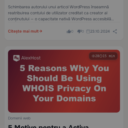
Schimbarea autorului unui articol WordPress înseamnă
reatribuirea contului de utilizator creditat ca creator al
conținutului — o capacitate nativă WordPress accesibilă
direct din panoul de administrare, fără plugin-uri. Această
operațiune este disponibilă pentru articole individuale prin
Citește mai mult
23.10.2024
0
0
editorul de blocuri sau…
28
15 min
Domenii web
5 Motive pentru a Activa