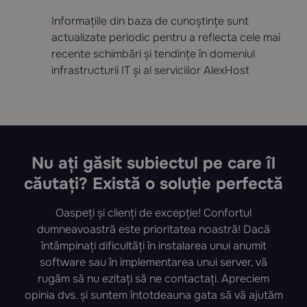
Informațiile din baza de cunoștințe sunt
actualizate periodic pentru a reflecta cele mai
recente schimbări și tendințe în domeniul
infrastructurii IT și al serviciilor AlexHost
Nu ați găsit subiectul pe care îl
căutați? Există o soluție perfectă
Oaspeți și clienți de excepție! Confortul
dumneavoastră este prioritatea noastră! Dacă
întâmpinați dificultăți în instalarea unui anumit
software sau în implementarea unui server, vă
rugăm să nu ezitați să ne contactați. Apreciem
opinia dvs. și suntem întotdeauna gata să vă ajutăm