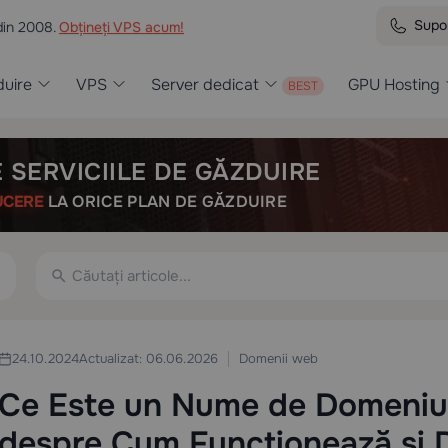
Supo
din 2008.
Obțineți VPS acum!
uire
VPS
Server dedicat
GPU Hosting
 SERVICIILE DE GĂZDUIRE
UCERE
LA ORICE PLAN DE GĂZDUIRE
Domenii web
24.10.2024
Actualizat: 06.06.2026
Ce Este un Nume de Domeniu
despre Cum Funcționează și 