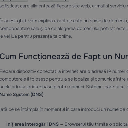
sofisticat care alimentează fiecare site web, e-mail și serviciu
În acest ghid, vom explica exact ce este un nume de domeniu,
componentele sale și de ce alegerea domeniului potrivit este u
le vei lua pentru prezența ta online.
Cum Funcționează de Fapt un Nu
Fiecare dispozitiv conectat la internet are o adresă IP numeri
computerele îl folosesc pentru a se localiza și comunica între
acele adrese prietenoase pentru oameni. Sistemul care face 
Name System (DNS)
.
Iată ce se întâmplă în momentul în care introduci un nume de
Inițierea interogării DNS
— Browserul tău trimite o solicit