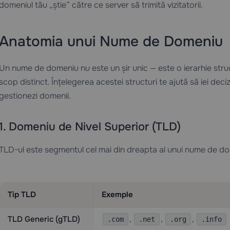
domeniul tău „știe” către ce server să trimită vizitatorii.
Anatomia unui Nume de Domeniu
Un nume de domeniu nu este un șir unic — este o ierarhie str
scop distinct. Înțelegerea acestei structuri te ajută să iei deciz
gestionezi domenii.
1. Domeniu de Nivel Superior (TLD)
TLD-ul este segmentul cel mai din dreapta al unui nume de do
Tip TLD
Exemple
TLD Generic (gTLD)
,
,
,
.com
.net
.org
.info