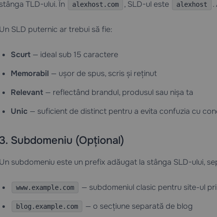
stânga TLD-ului. În
, SLD-ul este
.
alexhost.com
alexhost
Un SLD puternic ar trebui să fie:
Scurt
— ideal sub 15 caractere
Memorabil
— ușor de spus, scris și reținut
Relevant
— reflectând brandul, produsul sau nișa ta
Unic
— suficient de distinct pentru a evita confuzia cu con
3. Subdomeniu (Opțional)
Un subdomeniu este un prefix adăugat la stânga SLD-ului, se
— subdomeniul clasic pentru site-ul pri
www.example.com
— o secțiune separată de blog
blog.example.com