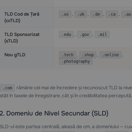
TLD Cod de Țară
,
,
,
,
.us
.uk
.de
.ca
.au
(ccTLD)
TLD Sponsorizat
,
,
.edu
.gov
.mil
(sTLD)
Nou gTLD
,
,
,
.tech
.shop
.online
.photography
rămâne cel mai de încredere și recunoscut TLD la nive
.com
atât în taxele de înregistrare, cât și în credibilitatea percepută
2. Domeniu de Nivel Secundar (SLD)
SLD-ul este partea centrală, aleasă de om, a domeniului — cuvâ