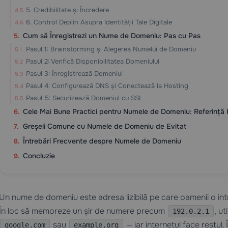
5. Credibilitate și Încredere
6. Control Deplin Asupra Identității Tale Digitale
Cum să Înregistrezi un Nume de Domeniu: Pas cu Pas
Pasul 1: Brainstorming și Alegerea Numelui de Domeniu
Pasul 2: Verifică Disponibilitatea Domeniului
Pasul 3: Înregistrează Domeniul
Pasul 4: Configurează DNS și Conectează la Hosting
Pasul 5: Securizează Domeniul cu SSL
Cele Mai Bune Practici pentru Numele de Domeniu: Referință
Greșeli Comune cu Numele de Domeniu de Evitat
Întrebări Frecvente despre Numele de Domeniu
Concluzie
Un nume de domeniu este adresa lizibilă pe care oamenii o int
În loc să memoreze un șir de numere precum
, u
192.0.2.1
sau
— iar internetul face restul. 
google.com
example.org