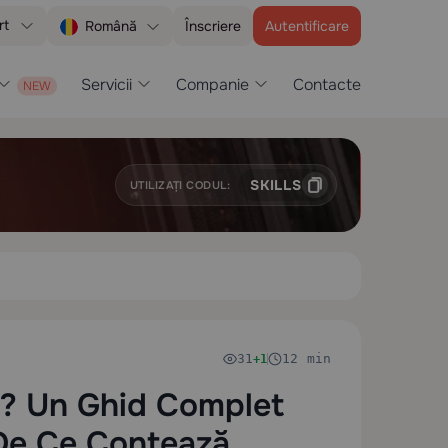
rt
Înscriere
Autentificare
Română
Servicii
Companie
Contacte
SKILLS
UTILIZAȚI CODUL:
31
12 min
+1
? Un Ghid Complet
De Ce Contează