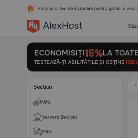
Partenerul dvs. de încredere pentru găzduire web 
Găzd
ECONOMISIȚI
LA TOATE
TESTEAZĂ-ȚI ABILITĂȚILE ȘI OBȚINE
RED
Secțiuni
VPS
Servere Dedicat
Plăți