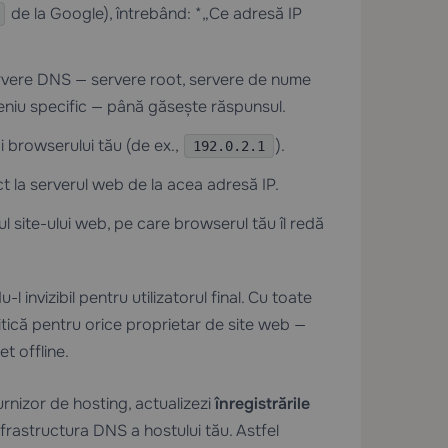
de la Google), întrebând: *„Ce adresă IP
rvere DNS — servere root, servere de nume
meniu specific — până găsește răspunsul.
i browserului tău (de ex.,
).
192.0.2.1
 la serverul web de la acea adresă IP.
 site-ului web, pe care browserul tău îl redă
u-l invizibil pentru utilizatorul final. Cu toate
tică pentru orice proprietar de site web —
t offline.
urnizor de hosting, actualizezi
înregistrările
frastructura DNS a hostului tău. Astfel