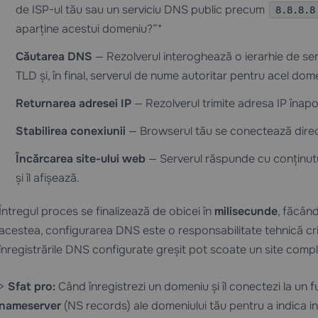
de ISP-ul tău sau un serviciu DNS public precum
8.8.8.8
aparține acestui domeniu?”*
Căutarea DNS
— Rezolverul interoghează o ierarhie de se
TLD și, în final, serverul de nume autoritar pentru acel do
Returnarea adresei IP
— Rezolverul trimite adresa IP înapo
Stabilirea conexiunii
— Browserul tău se conectează direct
Încărcarea site-ului web
— Serverul răspunde cu conținutul
și îl afișează.
Întregul proces se finalizează de obicei în
milisecunde
, făcând
acestea, configurarea DNS este o responsabilitate tehnică cri
înregistrările DNS configurate greșit pot scoate un site comple
>
Sfat pro:
Când înregistrezi un domeniu și îl conectezi la un f
nameserver
(NS records) ale domeniului tău pentru a indica in