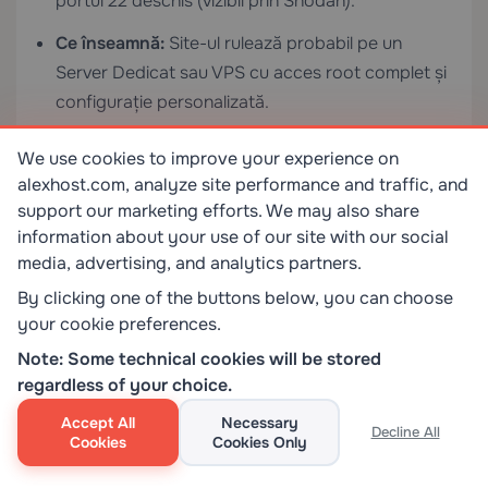
portul 22 deschis (vizibil prin Shodan).
Ce înseamnă:
Site-ul rulează probabil pe un
Server Dedicat
sau VPS cu acces root complet și
configurație personalizată.
Scenariul 4: Site-ul folosește un furnizor
We use cookies to improve your experience on
major de cloud
alexhost.com, analyze site performance and traffic, and
support our marketing efforts. We may also share
Semne:
Intervalele IP aparțin AWS
information about your use of our site with our social
(
), Google Cloud
amazonaws.com
media, advertising, and analytics partners.
(
) sau Azure
googleusercontent.com
By clicking one of the buttons below, you can choose
(
). Înregistrările CNAME indică
azure.com
your cookie preferences.
hostname-uri specifice cloud-ului.
Note: Some technical cookies will be stored
Ce înseamnă:
Site-ul este găzduit pe
regardless of your choice.
infrastructură cloud, posibil folosind servicii
Accept All
Necessary
Decline All
gestionate precum S3, EC2 sau App Engine.
Cookies
Cookies Only