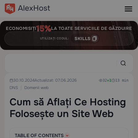
ECONOMISIȚI
LA TOATE SERVICIILE DE GĂZDUIRE
SKILLS
UTILIZAȚI CODUL:
30.10.2024
Actualizat: 07.06.2026
32
+1
13 min
DNS
Domenii web
Cum să Aflați Ce Hosting
Folosește un Site Web
TABLE OF CONTENTS