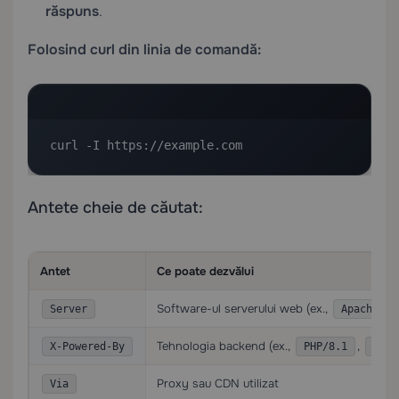
răspuns
.
Folosind curl din linia de comandă:
curl -I https://example.com
Antete cheie de căutat:
Antet
Ce poate dezvălui
Software-ul serverului web (ex.,
,
Server
Apache
Tehnologia backend (ex.,
,
X-Powered-By
PHP/8.1
ASP.
Proxy sau CDN utilizat
Via