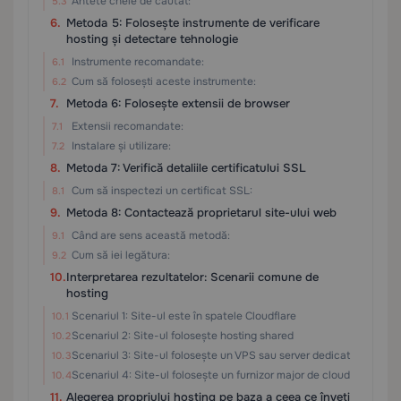
Antete cheie de căutat:
Metoda 5: Folosește instrumente de verificare
hosting și detectare tehnologie
Instrumente recomandate:
Cum să folosești aceste instrumente:
Metoda 6: Folosește extensii de browser
Extensii recomandate:
Instalare și utilizare:
Metoda 7: Verifică detaliile certificatului SSL
Cum să inspectezi un certificat SSL:
Metoda 8: Contactează proprietarul site-ului web
Când are sens această metodă:
Cum să iei legătura:
Interpretarea rezultatelor: Scenarii comune de
hosting
Scenariul 1: Site-ul este în spatele Cloudflare
Scenariul 2: Site-ul folosește hosting shared
Scenariul 3: Site-ul folosește un VPS sau server dedicat
Scenariul 4: Site-ul folosește un furnizor major de cloud
Alegerea propriului hosting pe baza a ceea ce înveți