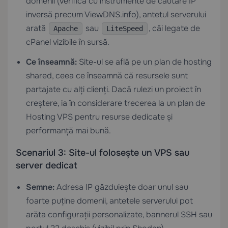
domenii (verifică cu instrumente de căutare IP
inversă precum ViewDNS.info), antetul serverului
arată
sau
, căi legate de
Apache
LiteSpeed
cPanel vizibile în sursă.
Ce înseamnă:
Site-ul se află pe un plan de hosting
shared, ceea ce înseamnă că resursele sunt
partajate cu alți clienți. Dacă rulezi un proiect în
creștere, ia în considerare trecerea la un plan de
Hosting VPS
pentru resurse dedicate și
performanță mai bună.
Scenariul 3: Site-ul folosește un VPS sau
server dedicat
Semne:
Adresa IP găzduiește doar unul sau
foarte puține domenii, antetele serverului pot
arăta configurații personalizate, bannerul SSH sau