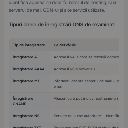
identifica adesea nu doar furnizorul de hosting, ci și
serverul de mail, CDN-ul și alte servicii utilizate.
Tipuri cheie de înregistrări DNS de examinat:
Tip de înregistrare
Ce dezvăluie
Înregistrare A
Adresa IPv4 la care se rezolvă domeniul — 
Înregistrare AAAA
Adresa IPv6 a serverului
Înregistrare MX
Informații despre serverul de mail — poate 
email
Înregistrare
Aliasuri care pot indica hostname-uri CDN 
CNAME
Înregistrare NS
Servere de nume autoritare — identifică a
Înregistrare TXT
Poate conține SPF, DKIM și șiruri de verific