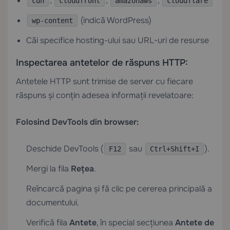
,
,
,
cdn
cloudfront
amazonaws
cloudflare
(indică WordPress)
wp-content
Căi specifice hosting-ului sau URL-uri de resurse
Inspectarea antetelor de răspuns HTTP:
Antetele HTTP sunt trimise de server cu fiecare
răspuns și conțin adesea informații revelatoare:
Folosind DevTools din browser:
Deschide DevTools (
sau
).
F12
Ctrl+Shift+I
Mergi la fila
Rețea
.
Reîncarcă pagina și fă clic pe cererea principală a
documentului.
Verifică fila
Antete
, în special secțiunea
Antete de