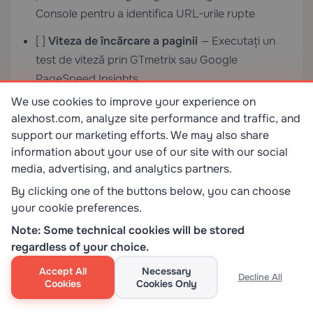
Console pentru a identifica URL-urile rupte
[ ]
Viteza de încărcare a paginii
— Executați un
test de viteză prin GTmetrix sau Google
PageSpeed Insights
We use cookies to improve your experience on
Cum să Testați Înainte de Propagarea DNS
alexhost.com, analyze site performance and traffic, and
Puteți previzualiza site-ul pe noul server înainte ca
support our marketing efforts. We may also share
information about your use of our site with our social
DNS să se propagă prin modificarea fișierului
media, advertising, and analytics partners.
local:
hosts
By clicking one of the buttons below, you can choose
your cookie preferences.
Pe Windows:
C:WindowsSystem32driversetchosts
Note: Some technical cookies will be stored
Pe Linux/macOS:
regardless of your choice.
/etc/hosts
Accept All
Necessary
Decline All
Adăugați următoarea linie:
Cookies
Cookies Only