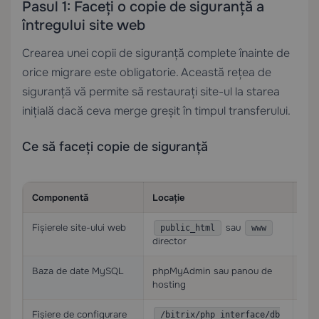
Pasul 1: Faceți o copie de siguranță a
întregului site web
Crearea unei copii de siguranță complete înainte de
orice migrare este obligatorie. Această rețea de
siguranță vă permite să restaurați site-ul la starea
inițială dacă ceva merge greșit în timpul transferului.
Ce să faceți copie de siguranță
Componentă
Locație
Met
Fișierele site-ului web
sau
Des
public_html
www
director
fiși
Baza de date MySQL
phpMyAdmin sau panou de
Exp
hosting
Fișiere de configurare
Incl
/bitrix/php_interface/db