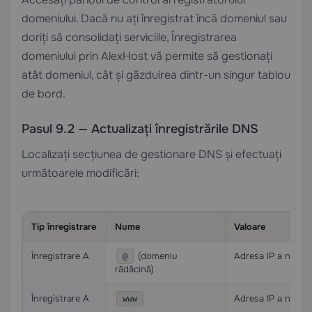
domeniului. Dacă nu ați înregistrat încă domeniul sau
doriți să consolidați serviciile,
Înregistrarea
domeniului
prin AlexHost vă permite să gestionați
atât domeniul, cât și găzduirea dintr-un singur tablou
de bord.
Pasul 9.2 — Actualizați înregistrările DNS
Localizați secțiunea de gestionare DNS și efectuați
următoarele modificări:
Tip înregistrare
Nume
Valoare
Înregistrare A
(domeniu
Adresa IP a noului
@
rădăcină)
Înregistrare A
Adresa IP a noului
www