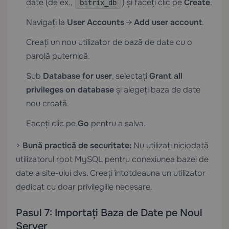
date (de ex.,
) și faceți clic pe
Create
.
bitrix_db
Navigați la
User Accounts
→
Add user account
.
Creați un nou utilizator de bază de date cu o
parolă puternică.
Sub
Database for user
, selectați
Grant all
privileges on database
și alegeți baza de date
nou creată.
Faceți clic pe
Go
pentru a salva.
>
Bună practică de securitate:
Nu utilizați niciodată
utilizatorul root MySQL pentru conexiunea bazei de
date a site-ului dvs. Creați întotdeauna un utilizator
dedicat cu doar privilegiile necesare.
Pasul 7: Importați Baza de Date pe Noul
Server