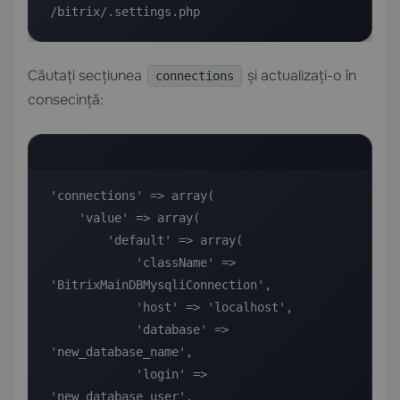
/bitrix/.settings.php
Căutați secțiunea
și actualizați-o în
connections
consecință:
'connections' => array(

    'value' => array(

        'default' => array(

            'className' => 
'BitrixMainDBMysqliConnection',

            'host' => 'localhost',

            'database' => 
'new_database_name',

            'login' => 
'new_database_user',
