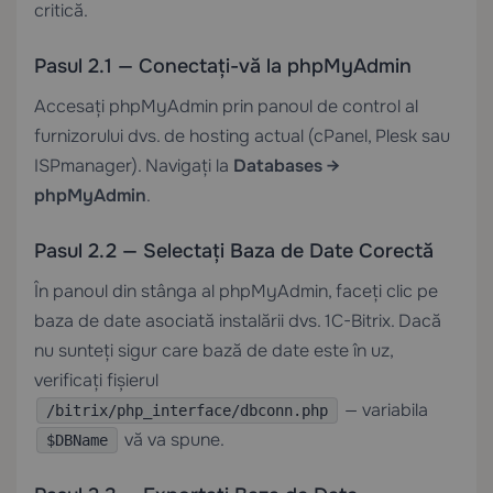
critică.
Pasul 2.1 — Conectați-vă la phpMyAdmin
Accesați phpMyAdmin prin panoul de control al
furnizorului dvs. de hosting actual (cPanel, Plesk sau
ISPmanager). Navigați la
Databases →
phpMyAdmin
.
Pasul 2.2 — Selectați Baza de Date Corectă
În panoul din stânga al phpMyAdmin, faceți clic pe
baza de date asociată instalării dvs. 1C-Bitrix. Dacă
nu sunteți sigur care bază de date este în uz,
verificați fișierul
— variabila
/bitrix/php_interface/dbconn.php
vă va spune.
$DBName