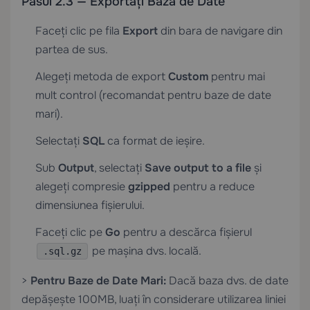
Pasul 2.3 — Exportați Baza de Date
Faceți clic pe fila
Export
din bara de navigare din
partea de sus.
Alegeți metoda de export
Custom
pentru mai
mult control (recomandat pentru baze de date
mari).
Selectați
SQL
ca format de ieșire.
Sub
Output
, selectați
Save output to a file
și
alegeți compresie
gzipped
pentru a reduce
dimensiunea fișierului.
Faceți clic pe
Go
pentru a descărca fișierul
pe mașina dvs. locală.
.sql.gz
>
Pentru Baze de Date Mari:
Dacă baza dvs. de date
depășește 100MB, luați în considerare utilizarea liniei