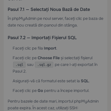
Pasul 7.1 — Selectați Noua Bază de Date
În phpMyAdmin pe noul server, faceți clic pe baza de
date nou creată din panoul din stânga.
Pasul 7.2 — Importați Fișierul SQL
Faceți clic pe fila
Import
.
Faceți clic pe
Choose File
și selectați fișierul
sau
pe care l-ați exportat în
.sql
.sql.gz
Pasul 2.
Asigurați-vă că formatul este setat la
SQL
.
Faceți clic pe
Go
pentru a începe importul.
Pentru bazele de date mari, importul phpMyAdmin
poate expira. În acest caz, utilizați SSH: