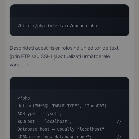
/bitrix/php_interface/dbconn.php
Deschideți acest fișier folosind un editor de text
(prin FTP sau SSH) și actualizați următoarele
variabile:
<?php

define("MYSQL_TABLE_TYPE", "InnoDB");

$DBType = "mysql";

$DBHost = "localhost";                  // 
Database host — usually "localhost"

$DBName = "new_database_name";          // 