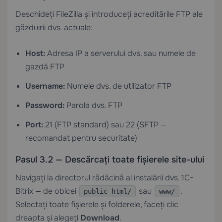
Deschideți FileZilla și introduceți acreditările FTP ale
găzduirii dvs. actuale:
Host:
Adresa IP a serverului dvs. sau numele de
gazdă FTP
Username:
Numele dvs. de utilizator FTP
Password:
Parola dvs. FTP
Port:
21 (FTP standard) sau 22 (SFTP —
recomandat pentru securitate)
Pasul 3.2 — Descărcați toate fișierele site-ului
Navigați la directorul rădăcină al instalării dvs. 1C-
Bitrix — de obicei
sau
.
public_html/
www/
Selectați toate fișierele și folderele, faceți clic
dreapta și alegeți
Download
.