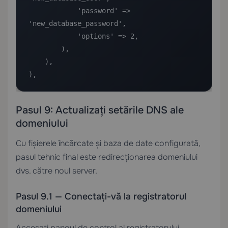
            'password' => 
'new_database_password',

            'options' => 2,

        ),

    ),

),
Pasul 9: Actualizați setările DNS ale
domeniului
Cu fișierele încărcate și baza de date configurată,
pasul tehnic final este redirecționarea domeniului
dvs. către noul server.
Pasul 9.1 — Conectați-vă la registratorul
domeniului
Accesați panoul de control al registratorului