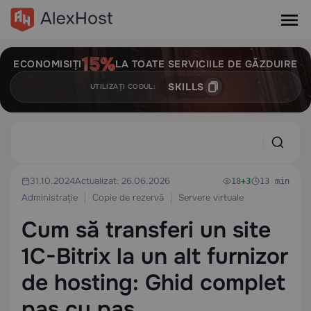
ECONOMISIȚI
LA TOATE SERVICIILE DE GĂZDUIRE
SKILLS
UTILIZAȚI CODUL:
31.10.2024
Actualizat: 26.06.2026
18
+3
13 min
Administrație
Copie de rezervă
Servere virtuale
Cum să transferi un site
1C-Bitrix la un alt furnizor
de hosting: Ghid complet
pas cu pas