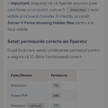
>
Important:
Asigurați-vă că fișierele ascunse (cele
care încep cu un punct, cum ar fi
) sunt
.htaccess
vizibile și incluse în transfer. În FileZilla, accesați
Server → Force showing hidden files
pentru a le
face vizibile.
Setați permisiunile corecte ale fișierelor
După încărcare, setați următoarele permisiuni pentru
a asigura că 1C-Bitrix funcționează corect:
Fișier/Director
Permisiune
Directoare
755
Fișiere PHP
644
Directorul
/upload/
777