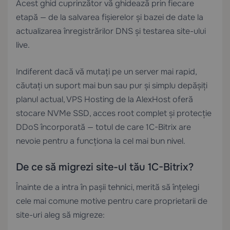
Acest ghid cuprinzător vă ghidează prin fiecare
etapă — de la salvarea fișierelor și bazei de date la
actualizarea înregistrărilor DNS și testarea site-ului
live.
Indiferent dacă vă mutați pe un server mai rapid,
căutați un suport mai bun sau pur și simplu depășiți
planul actual,
VPS Hosting
de la AlexHost oferă
stocare NVMe SSD, acces root complet și protecție
DDoS încorporată — totul de care 1C-Bitrix are
nevoie pentru a funcționa la cel mai bun nivel.
De ce să migrezi site-ul tău 1C-Bitrix?
Înainte de a intra în pașii tehnici, merită să înțelegi
cele mai comune motive pentru care proprietarii de
site-uri aleg să migreze: