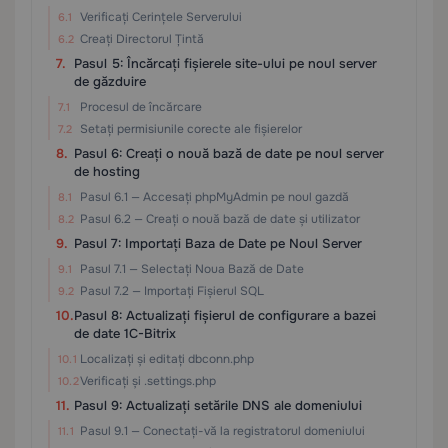
Verificați Cerințele Serverului
Creați Directorul Țintă
Pasul 5: Încărcați fișierele site-ului pe noul server
de găzduire
Procesul de încărcare
Setați permisiunile corecte ale fișierelor
Pasul 6: Creați o nouă bază de date pe noul server
de hosting
Pasul 6.1 — Accesați phpMyAdmin pe noul gazdă
Pasul 6.2 — Creați o nouă bază de date și utilizator
Pasul 7: Importați Baza de Date pe Noul Server
Pasul 7.1 — Selectați Noua Bază de Date
Pasul 7.2 — Importați Fișierul SQL
Pasul 8: Actualizați fișierul de configurare a bazei
de date 1C-Bitrix
Localizați și editați dbconn.php
Verificați și .settings.php
Pasul 9: Actualizați setările DNS ale domeniului
Pasul 9.1 — Conectați-vă la registratorul domeniului