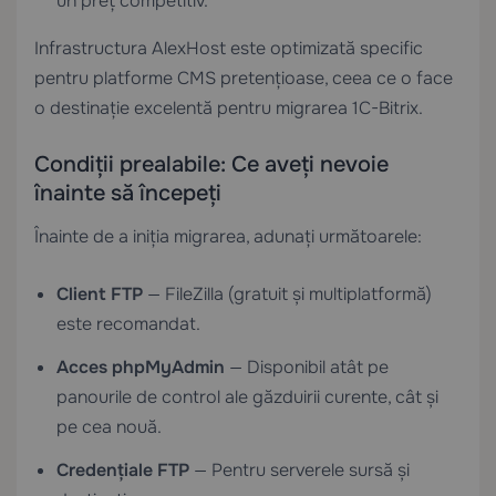
un preț competitiv.
Infrastructura AlexHost este optimizată specific
pentru platforme CMS pretențioase, ceea ce o face
o destinație excelentă pentru migrarea 1C-Bitrix.
Condiții prealabile: Ce aveți nevoie
înainte să începeți
Înainte de a iniția migrarea, adunați următoarele:
Client FTP
— FileZilla (gratuit și multiplatformă)
este recomandat.
Acces phpMyAdmin
— Disponibil atât pe
panourile de control ale găzduirii curente, cât și
pe cea nouă.
Credențiale FTP
— Pentru serverele sursă și