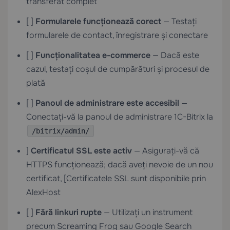
transferat complet
[ ]
Formularele funcționează corect
— Testați
formularele de contact, înregistrare și conectare
[ ]
Funcționalitatea e-commerce
— Dacă este
cazul, testați coșul de cumpărături și procesul de
plată
[ ]
Panoul de administrare este accesibil
—
Conectați-vă la panoul de administrare 1C-Bitrix la
/bitrix/admin/
]
Certificatul SSL este activ
— Asigurați-vă că
HTTPS funcționează; dacă aveți nevoie de un nou
certificat, [Certificatele SSL
sunt disponibile prin
AlexHost
[ ]
Fără linkuri rupte
— Utilizați un instrument
precum Screaming Frog sau Google Search