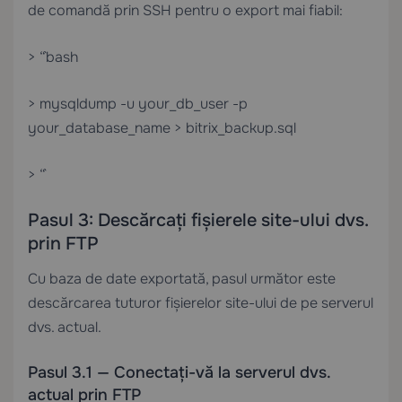
de comandă prin SSH pentru o export mai fiabil:
> “`bash
> mysqldump -u your_db_user -p
your_database_name > bitrix_backup.sql
> “`
Pasul 3: Descărcați fișierele site-ului dvs.
prin FTP
Cu baza de date exportată, pasul următor este
descărcarea tuturor fișierelor site-ului de pe serverul
dvs. actual.
Pasul 3.1 — Conectați-vă la serverul dvs.
actual prin FTP