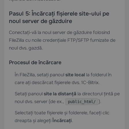
Pasul 5: Încărcați fișierele site-ului pe
noul server de găzduire
Conectați-vă la noul server de găzduire folosind
FileZilla cu noile credențiale FTP/SFTP furnizate de
noul dvs. gazdă.
Procesul de încărcare
În FileZilla, setați panoul
site local
la folderul în
care ați descărcat fișierele dvs. 1C-Bitrix.
Setați panoul
site la distanță
la directorul țintă pe
noul dvs. server (de ex.,
).
public_html/
Selectați toate fișierele și folderele, faceți clic
dreapta și alegeți
Încărcați
.