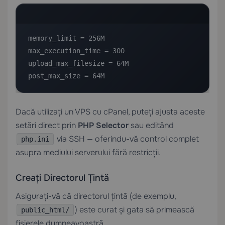
memory_limit = 256M

max_execution_time = 300

upload_max_filesize = 64M

post_max_size = 64M
Dacă utilizați un
VPS cu cPanel
, puteți ajusta aceste
setări direct prin
PHP Selector
sau editând
via SSH — oferindu-vă control complet
php.ini
asupra mediului serverului fără restricții.
Creați Directorul Țintă
Asigurați-vă că directorul țintă (de exemplu,
) este curat și gata să primească
public_html/
fișierele dumneavoastră.