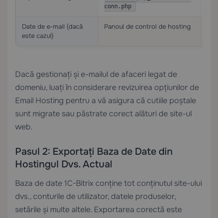
fiși
conn.php
Date de e-mail (dacă
Panoul de control de hosting
Exp
este cazul)
Dacă gestionați și e-mailul de afaceri legat de
domeniu, luați în considerare revizuirea opțiunilor de
Email Hosting
pentru a vă asigura că cutiile poștale
sunt migrate sau păstrate corect alături de site-ul
web.
Pasul 2: Exportați Baza de Date din
Hostingul Dvs. Actual
Baza de date 1C-Bitrix conține tot conținutul site-ului
dvs., conturile de utilizator, datele produselor,
setările și multe altele. Exportarea corectă este