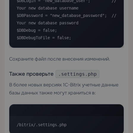
$DBLogin = "new_database_user";         // 
Your new database username

$DBPassword = "new_database_password";  // 
Your new database password

$DBDebug = false;

$DBDebugToFile = false;
Сохраните файл после внесения изменений.
Также проверьте
.settings.php
В более новых версиях 1C-Bitrix учетные данные
базы данных также могут храниться в:
/bitrix/.settings.php