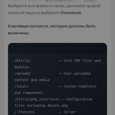
Выберите все файлы и папки, щелкните правой
кнопкой мыши и выберите
Download
.
Ключевые каталоги, которые должны быть
включены:
/bitrix/              ← Core CMS files and 
modules

/upload/              ← User-uploaded 
content and media

/local/               ← Custom templates 
and components

/bitrix/php_interface/ ← Configuration 
files including dbconn.php

/.htaccess            ← Server 