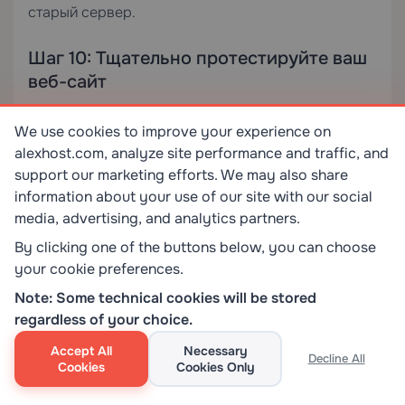
старый сервер.
Шаг 10: Тщательно протестируйте ваш
веб-сайт
После завершения распространения DNS
We use cookies to improve your experience on
проведите тщательную проверку перенесенного
alexhost.com, analyze site performance and traffic, and
веб-сайта перед деактивацией старой учетной
support our marketing efforts. We may also share
записи хостинга.
information about your use of our site with our social
media, advertising, and analytics partners.
Контрольный список тестирования
By clicking one of the buttons below, you can choose
your cookie preferences.
[ ]
Главная страница загружается правильно
—
Note: Some technical cookies will be stored
Нет пустых страниц или ошибок PHP
regardless of your choice.
[ ]
Все внутренние страницы доступны
—
Accept All
Necessary
Проверьте страницы товаров, записи блога и
Decline All
Cookies
Cookies Only
страницы категорий