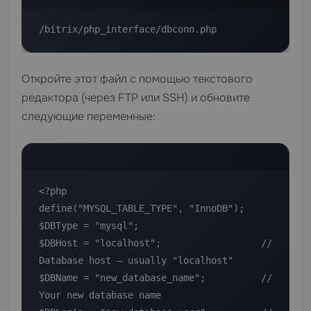
/bitrix/php_interface/dbconn.php
Откройте этот файл с помощью текстового
редактора (через FTP или SSH) и обновите
следующие переменные:
<?php

define("MYSQL_TABLE_TYPE", "InnoDB");

$DBType = "mysql";

$DBHost = "localhost";                  // 
Database host — usually "localhost"

$DBName = "new_database_name";          // 
Your new database name
