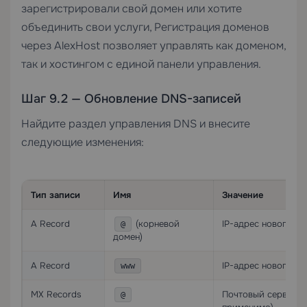
зарегистрировали свой домен или хотите
объединить свои услуги,
Регистрация доменов
через AlexHost позволяет управлять как доменом,
так и хостингом с единой панели управления.
Шаг 9.2 — Обновление DNS-записей
Найдите раздел управления DNS и внесите
следующие изменения:
Тип записи
Имя
Значение
A Record
(корневой
IP-адрес нового се
@
домен)
A Record
IP-адрес нового се
www
MX Records
Почтовый сервер (
@