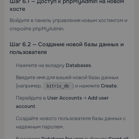
Шаг 6.1 — Доступ к phpMyAdmin на новом
хосте
Войдите в панель управления новым хостингом и
откройте phpMyAdmin.
Шаг 6.2 — Создание новой базы данных и
пользователя
Нажмите на вкладку
Databases
.
Введите имя для вашей новой базы данных
(например,
) и нажмите
Create
.
bitrix_db
Перейдите в
User Accounts
→
Add user
account
.
Создайте нового пользователя базы данных с
надежным паролем.
В разделе
Database for user
выберите
Grant all