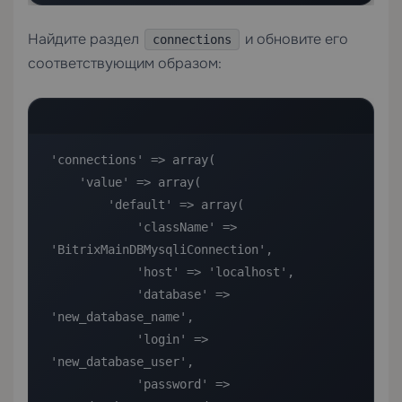
Найдите раздел
и обновите его
connections
соответствующим образом:
'connections' => array(

    'value' => array(

        'default' => array(

            'className' => 
'BitrixMainDBMysqliConnection',

            'host' => 'localhost',

            'database' => 
'new_database_name',

            'login' => 
'new_database_user',

            'password' => 