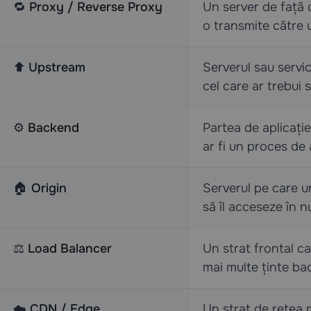
🔁
Proxy / Reverse Proxy
Un server de față 
o transmite către u
⬆️
Upstream
Serverul sau servi
cel care ar trebui 
⚙️
Backend
Partea de aplicați
ar fi un proces de 
🏠
Origin
Serverul pe care u
să îl acceseze în nu
⚖️
Load Balancer
Un strat frontal ca
mai multe ținte ba
☁️
CDN / Edge
Un strat de rețea 