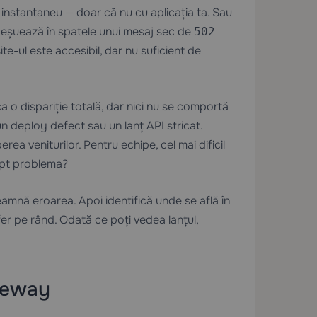
 instantaneu — doar că nu cu aplicația ta. Sau
a eșuează în spatele unui mesaj sec de
502
te-ul este accesibil, dar nu suficient de
 o dispariție totală, dar nici nu se comportă
n deploy defect sau un lanț API stricat.
rea veniturilor. Pentru echipe, cel mai dificil
apt problema?
seamnă eroarea. Apoi identifică unde se află în
fer pe rând. Odată ce poți vedea lanțul,
teway