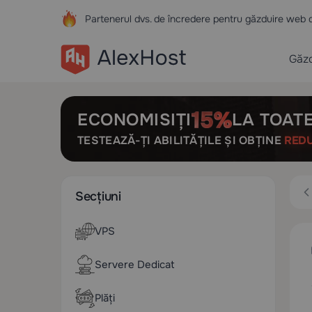
Partenerul dvs. de încredere pentru găzduire web 
Găzd
ECONOMISIȚI
LA TOATE
TESTEAZĂ-ȚI ABILITĂȚILE ȘI OBȚINE
RED
Secțiuni
VPS
Servere Dedicat
Plăți