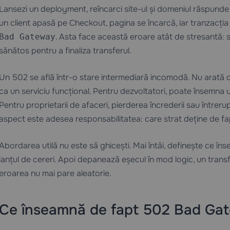
Lansezi un deployment, reîncarci site-ul și domeniul răspunde
un client apasă pe Checkout, pagina se încarcă, iar tranzacți
. Asta face această eroare atât de stresantă: si
Bad Gateway
sănătos pentru a finaliza transferul.
Un 502 se află într-o stare intermediară incomodă. Nu arată ca
ca un serviciu funcțional. Pentru dezvoltatori, poate însemna u
Pentru proprietarii de afaceri, pierderea încrederii sau întrerupe
aspect este adesea responsabilitatea: care strat deține de f
Abordarea utilă nu este să ghicești. Mai întâi, definește ce în
lanțul de cereri. Apoi depanează eșecul în mod logic, un trans
eroarea nu mai pare aleatorie.
Ce înseamnă de fapt 502 Bad Ga