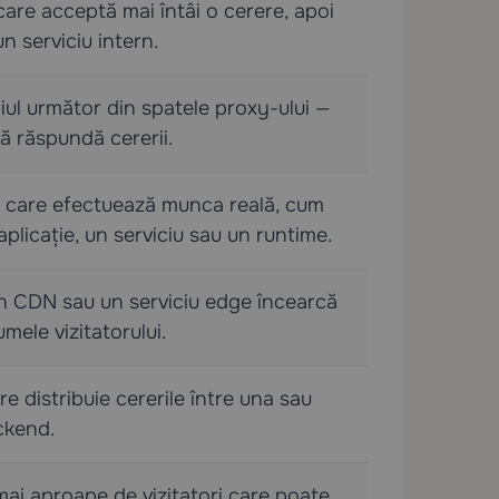
care acceptă mai întâi o cerere, apoi
n serviciu intern.
ciul următor din spatele proxy-ului —
să răspundă cererii.
e care efectuează munca reală, cum
aplicație, un serviciu sau un runtime.
n CDN sau un serviciu edge încearcă
mele vizitatorului.
re distribuie cererile între una sau
ckend.
mai aproape de vizitatori care poate