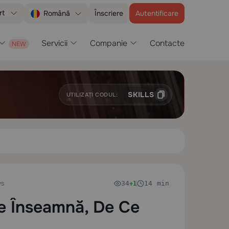
rt
Înscriere
Autentificare
Română
Servicii
Companie
Contacte
SKILLS
UTILIZAȚI CODUL:
ws
34
14 min
+1
e Înseamnă, De Ce