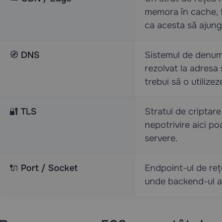
memora în cache, fi
ca acesta să ajungă
🧭
DNS
Sistemul de denumi
rezolvat la adresa 
trebui să o utilizez
🔐
TLS
Stratul de criptare
nepotrivire aici po
servere.
🔌
Port / Socket
Endpoint-ul de reț
unde backend-ul ar