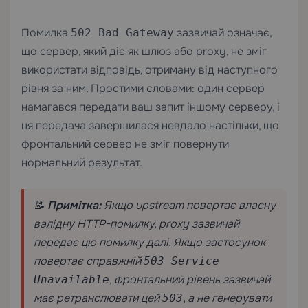
Помилка
зазвичай означає,
502 Bad Gateway
що сервер, який діє як шлюз або proxy, не зміг
використати відповідь, отриману від наступного
рівня за ним. Простими словами: один сервер
намагався передати ваш запит іншому серверу, і
ця передача завершилася невдало настільки, що
фронтальний сервер не зміг повернути
нормальний результат.
📝
Примітка:
Якщо upstream повертає власну
валідну HTTP-помилку, proxy зазвичай
передає цю помилку далі. Якщо застосунок
повертає справжній
503 Service
, фронтальний рівень зазвичай
Unavailable
має ретранслювати цей
, а не генерувати
503