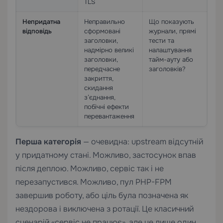
TLS
Непридатна
Неправильно
Що показують
відповідь
сформовані
журнали, прямі
заголовки,
тести та
надмірно великі
налаштування
заголовки,
тайм-ауту або
передчасне
заголовків?
закриття,
скидання
з’єднання,
побічні ефекти
перевантаження
Перша категорія
— очевидна: upstream відсутній
у придатному стані. Можливо, застосунок впав
після деплою. Можливо, сервіс так і не
перезапустився. Можливо, пул PHP-FPM
завершив роботу, або ціль була позначена як
нездорова і виключена з ротації. Це класичний
сценарій «сервіс не працює», але це лише один