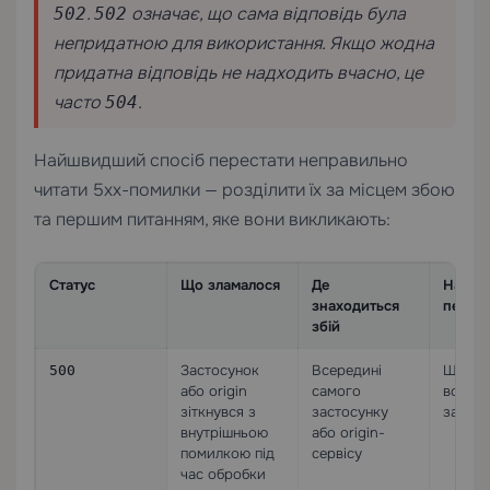
.
означає, що сама відповідь була
502
502
непридатною для використання. Якщо жодна
придатна відповідь не надходить вчасно, це
часто
.
504
Найшвидший спосіб перестати неправильно
читати 5xx-помилки — розділити їх за місцем збою
та першим питанням, яке вони викликають:
Статус
Що зламалося
Де
Найкр
знаходиться
перше
збій
Застосунок
Всередині
Що зл
500
або origin
самого
всеред
зіткнувся з
застосунку
застос
внутрішньою
або origin-
помилкою під
сервісу
час обробки