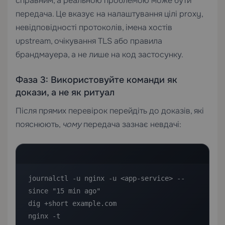
справним, а реальною проблемою може бути
передача. Це вказує на налаштування цілі proxy,
невідповідності протоколів, імена хостів
upstream, очікування TLS або правила
брандмауера, а не лише на код застосунку.
Фаза 3: Використовуйте команди як
докази, а не як ритуал
Після прямих перевірок перейдіть до доказів, які
пояснюють,
чому
передача зазнає невдачі:
journalctl -u nginx -u <app-service> --
since "15 min ago"

dig +short example.com

nginx -t