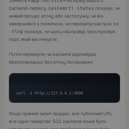
Замініть
на назву вашого
<app-service>
backend-сервісу.
показує, чи
systemctl status
живий процес proxy або застосунку, чи він
завершився з помилкою, чи перезапускається.
ss
показує, чи щось насправді прослуховує
-tlnp
порт, який ви очікуєте.
Потім перевірте, чи backend відповідає
безпосередньо без proxy посередині:
curl -i http://127.0.0.1:3000
Якщо прямий запит працює, але публічний URL
все одно повертає 502, backend може бути