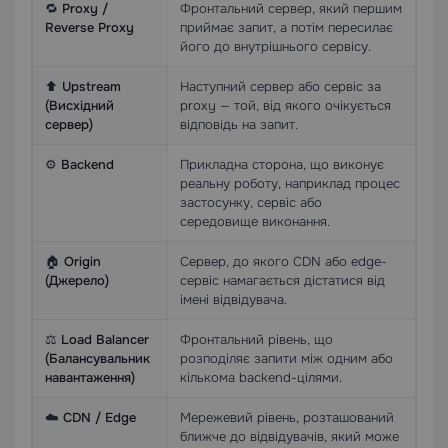
🔁
Proxy /
Фронтальний сервер, який першим
Reverse Proxy
приймає запит, а потім пересилає
його до внутрішнього сервісу.
⬆️
Upstream
Наступний сервер або сервіс за
(Висхідний
proxy — той, від якого очікується
сервер)
відповідь на запит.
⚙️
Backend
Прикладна сторона, що виконує
реальну роботу, наприклад процес
застосунку, сервіс або
середовище виконання.
🏠
Origin
Сервер, до якого CDN або edge-
(Джерело)
сервіс намагається дістатися від
імені відвідувача.
⚖️
Load Balancer
Фронтальний рівень, що
(Балансувальник
розподіляє запити між одним або
навантаження)
кількома backend-цілями.
☁️
CDN / Edge
Мережевий рівень, розташований
ближче до відвідувачів, який може