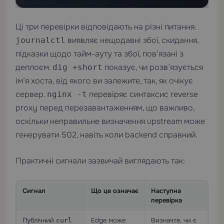
Ці три перевірки відповідають на різні питання.
виявляє нещодавні збої, скидання,
journalctl
підказки щодо тайм-ауту та збої, пов’язані з
деплоєм.
показує, чи розв’язується
dig +short
ім’я хоста, від якого ви залежите, так, як очікує
сервер.
перевіряє синтаксис reverse
nginx -t
proxy перед перезавантаженням, що важливо,
оскільки неправильне визначення upstream може
генерувати 502, навіть коли backend справний.
Практичні сигнали зазвичай виглядають так:
Сигнал
Що це означає
Наступна
перевірка
Публічний
Edge може
Визначте, чи є
curl