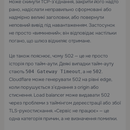
може скинути TCP-з’єднання, закрити його надто
рано, надіслати неправильно сформовані або
надмірно великі заголовки, або повернути
неповний вивід під навантаженням. Застосунок
не просто «вимкнений»; він відповідає настільки
погано, що шлюз відхиляє отримане.
Це також пояснює, чому 502 — це не просто
історія про тайм-аути. Деякі випадки тайм-ауту
стають
, а не
.
504 Gateway Timeout
502
Cloudflare може генерувати 502 на рівні edge,
коли порушується з’єднання з origin або
стиснення. Load balancer може видавати 502
через проблеми з таймінгом дереєстрації або збої
TLS-рукостискання. «Сервіс не працює» — це
одна категорія причин, а не визначення помилки.