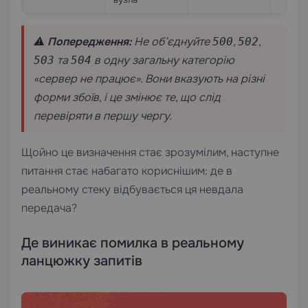
⚠️
Попередження:
Не об’єднуйте
,
,
500
502
та
в одну загальну категорію
503
504
«сервер не працює». Вони вказують на різні
форми збоїв, і це змінює те, що слід
перевіряти в першу чергу.
Щойно це визначення стає зрозумілим, наступне
питання стає набагато кориснішим: де в
реальному стеку відбувається ця невдала
передача?
Де виникає помилка в реальному
ланцюжку запитів