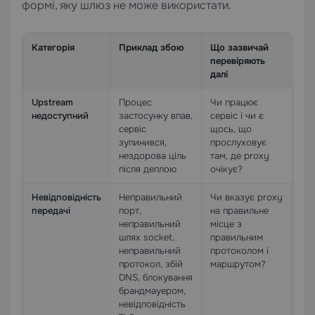
формі, яку шлюз не може використати.
Категорія
Приклад збою
Що зазвичай
перевіряють
далі
Upstream
Процес
Чи працює
недоступний
застосунку впав,
сервіс і чи є
сервіс
щось, що
зупинився,
прослуховує
нездорова ціль
там, де proxy
після деплою
очікує?
Невідповідність
Неправильний
Чи вказує proxy
передачі
порт,
на правильне
неправильний
місце з
шлях socket,
правильним
неправильний
протоколом і
протокол, збій
маршрутом?
DNS, блокування
брандмауером,
невідповідність