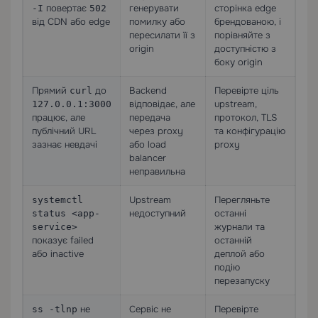
повертає
генерувати
сторінка edge
-I
502
від CDN або edge
помилку або
брендованою, і
пересилати її з
порівняйте з
origin
доступністю з
боку origin
Прямий
до
Backend
Перевірте ціль
curl
відповідає, але
upstream,
127.0.0.1:3000
працює, але
передача
протокол, TLS
публічний URL
через proxy
та конфігурацію
зазнає невдачі
або load
proxy
balancer
неправильна
Upstream
Перегляньте
systemctl
недоступний
останні
status <app-
журнали та
service>
показує failed
останній
або inactive
деплой або
подію
перезапуску
не
Сервіс не
Перевірте
ss -tlnp