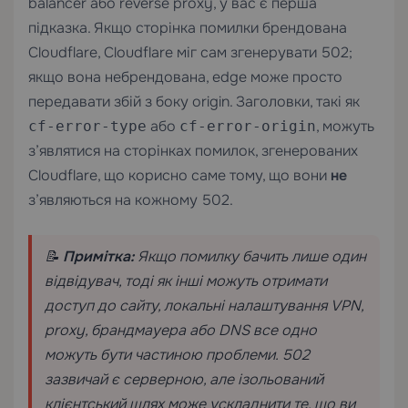
balancer або reverse proxy, у вас є перша
підказка. Якщо сторінка помилки брендована
Cloudflare, Cloudflare міг сам згенерувати 502;
якщо вона небрендована, edge може просто
передавати збій з боку origin. Заголовки, такі як
або
, можуть
cf-error-type
cf-error-origin
з’являтися на сторінках помилок, згенерованих
Cloudflare, що корисно саме тому, що вони
не
з’являються на кожному 502.
📝
Примітка:
Якщо помилку бачить лише один
відвідувач, тоді як інші можуть отримати
доступ до сайту, локальні налаштування VPN,
proxy, брандмауера або DNS все одно
можуть бути частиною проблеми. 502
зазвичай є серверною, але ізольований
клієнтський шлях може ускладнити те, що ви