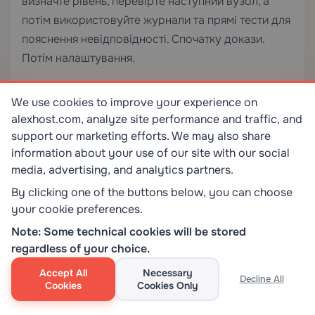
визначте рівень, перевірте наступний вузол, а
потім використовуйте журнали та прямі тести для
пояснення невідповідності. Спочатку докази.
Потім налаштування.
Як шлях усунення несправностей
We use cookies to improve your experience on
змінюється залежно від моделі
alexhost.com, analyze site performance and traffic, and
хостингу
support our marketing efforts. We may also share
information about your use of our site with our social
media, advertising, and analytics partners.
By clicking one of the buttons below, you can choose
your cookie preferences.
Note: Some technical cookies will be stored
regardless of your choice.
Accept All
Necessary
Decline All
Cookies
Cookies Only