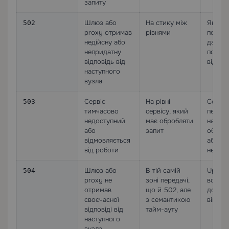
запиту
Шлюз або
На стику між
Який 
502
proxy отримав
рівнями
переда
недійсну або
далі, і
непридатну
поверн
відповідь від
відпов
наступного
вузла
Сервіс
На рівні
Сервіс
503
тимчасово
сервісу, який
перева
недоступний
має обробляти
на тех
або
запит
обслуг
відмовляється
або на
від роботи
недос
Шлюз або
В тій самій
Upstre
504
proxy не
зоні передачі,
встиг 
отримав
що й 502, але
до зак
своєчасної
з семантикою
вікна 
відповіді від
тайм-ауту
наступного
вузла