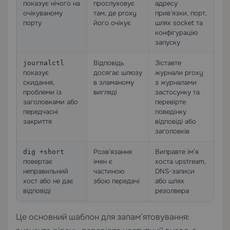
показує нічого на
прослуховує
адресу
очікуваному
там, де proxy
прив’язки, порт,
порту
його очікує
шлях socket та
конфігурацію
запуску
Відповідь
Зіставте
journalctl
показує
досягає шлюзу
журнали proxy
скидання,
в зламаному
з журналами
проблеми із
вигляді
застосунку та
заголовками або
перевірте
передчасні
поведінку
закриття
відповіді або
заголовків
Розв’язання
Виправте ім’я
dig +short
повертає
імен є
хоста upstream,
неправильний
частиною
DNS-записи
хост або не дає
збою передачі
або шлях
відповіді
резолвера
Це основний шаблон для запам’ятовування: