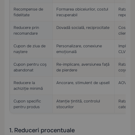
Recompense de
Formarea obiceiurilor, costul
Rata de a
fidelitate
irecuperabil
repetate
Reducere prin
Dovadă socială, reciprocitate
Costul de
recomandare
cliențilo
Cupon de ziua de
Personalizare, conexiune
Implicare
naștere
emoțională
CLV
Cupon pentru coș
Re-implicare, aversiunea față
Rata de 
abandonat
de pierdere
coșului
Reducere la
Ancorare, stimulent de upsell
AOV
achiziție minimă
Cupon specific
Atenție țintită, controlul
Rata de 
pentru produs
stocurilor
categori
1. Reduceri procentuale