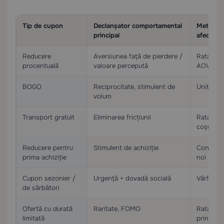
Tip de cupon
Declanșator comportamental
Metrică 
principal
afectată
Reducere
Aversiunea față de pierdere /
Rata de 
procentuală
valoare percepută
AOV
BOGO
Reciprocitate, stimulent de
Unități p
volum
Transport gratuit
Eliminarea fricțiunii
Rata de 
coșului
Reducere pentru
Stimulent de achiziție
Conversia
prima achiziție
noi
Cupon sezonier /
Urgență + dovadă socială
Vârfuri d
de sărbători
Ofertă cu durată
Raritate, FOMO
Rata de 
limitată
prin impu