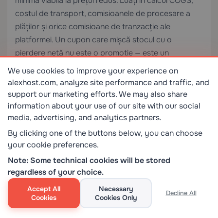
minimă viabilă la prețul redus. Luați în calcul COGS,
costul de transport, comisioanele de procesare a
plăților și orice comisioane de tranzacție ale
platformei. Un cupon care mișcă stocul cu o
pierdere netă nu este o promoție — este un
eveniment de lichidare.
We use cookies to improve your experience on
alexhost.com, analyze site performance and traffic, and
Bune practici operaționale pentru
support our marketing efforts. We may also share
gestionarea cupoanelor
information about your use of our site with our social
media, advertising, and analytics partners.
Preveniți abuzul prin combinarea cupoanelor.
By clicking one of the buttons below, you can choose
Majoritatea platformelor de e-commerce permit
your cookie preferences.
implicit mai multe cupoane per comandă. Dacă
Note: Some technical cookies will be stored
combinarea nu este intenționată, dezactivați-o
regardless of your choice.
explicit. În WooCommerce, debifați „Utilizare
individuală” pentru a preveni combinarea — sau mai
Accept All
Necessary
Decline All
Cookies
Cookies Only
degrabă, bifați-o pentru a impune reguli de un singur
cupon per comandă.