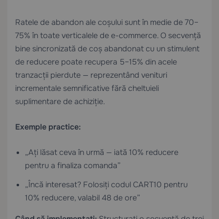
Ratele de abandon ale coșului sunt în medie de 70–
75% în toate verticalele de e-commerce. O secvență
bine sincronizată de coș abandonat cu un stimulent
de reducere poate recupera 5–15% din acele
tranzacții pierdute — reprezentând venituri
incrementale semnificative fără cheltuieli
suplimentare de achiziție.
Exemple practice:
„Ați lăsat ceva în urmă — iată 10% reducere
pentru a finaliza comanda”
„Încă interesat? Folosiți codul CART10 pentru
10% reducere, valabil 48 de ore”
Când să implementați:
Structurați o secvență de trei