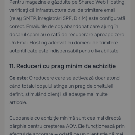
Pentru magazinele găzduite pe
Shared Web Hosting
,
verificați că infrastructura dvs. de trimitere email
(relay SMTP, înregistrări SPF, DKIM) este configurată
corect. Emailurile de coș abandonat care ajung în
dosarul spam au o rată de recuperare aproape zero.
Un
Email Hosting
adecvat cu domenii de trimitere
autentificate este indispensabil pentru livrabilitate.
11. Reduceri cu prag minim de achiziție
Ce este:
O reducere care se activează doar atunci
când totalul coșului atinge un prag de cheltuieli
definit, stimulând clienții să adauge mai multe
articole.
Cupoanele cu achiziție minimă sunt cea mai directă
pârghie pentru creșterea AOV. Ele funcționează prin
efectul de ancorare — odată ce un client știe că mai