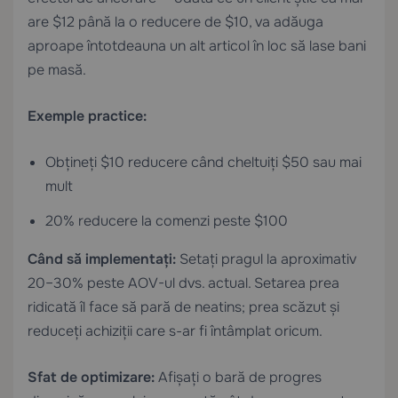
are $12 până la o reducere de $10, va adăuga
aproape întotdeauna un alt articol în loc să lase bani
pe masă.
Exemple practice:
Obțineți $10 reducere când cheltuiți $50 sau mai
mult
20% reducere la comenzi peste $100
Când să implementați:
Setați pragul la aproximativ
20–30% peste AOV-ul dvs. actual. Setarea prea
ridicată îl face să pară de neatins; prea scăzut și
reduceți achiziții care s-ar fi întâmplat oricum.
Sfat de optimizare:
Afișați o bară de progres