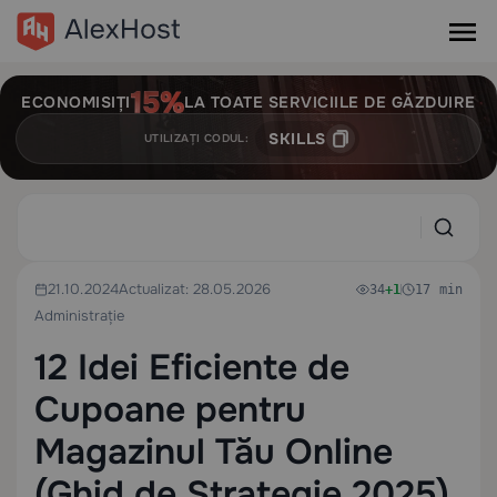
ECONOMISIȚI
LA TOATE SERVICIILE DE GĂZDUIRE
SKILLS
UTILIZAȚI CODUL:
21.10.2024
Actualizat: 28.05.2026
34
+1
17 min
Administrație
12 Idei Eficiente de
Cupoane pentru
Magazinul Tău Online
(Ghid de Strategie 2025)