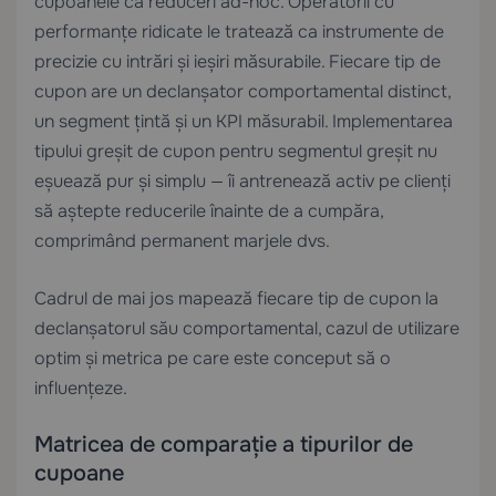
cupoanele ca reduceri ad-hoc. Operatorii cu
performanțe ridicate le tratează ca instrumente de
precizie cu intrări și ieșiri măsurabile. Fiecare tip de
cupon are un declanșator comportamental distinct,
un segment țintă și un KPI măsurabil. Implementarea
tipului greșit de cupon pentru segmentul greșit nu
eșuează pur și simplu — îi antrenează activ pe clienți
să aștepte reducerile înainte de a cumpăra,
comprimând permanent marjele dvs.
Cadrul de mai jos mapează fiecare tip de cupon la
declanșatorul său comportamental, cazul de utilizare
optim și metrica pe care este conceput să o
influențeze.
Matricea de comparație a tipurilor de
cupoane