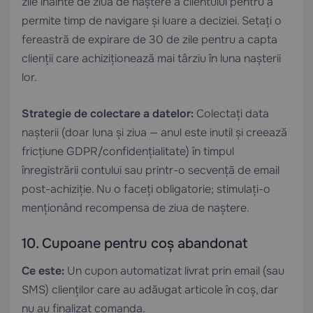
zile înainte de ziua de naștere a clientului pentru a
permite timp de navigare și luare a deciziei. Setați o
fereastră de expirare de 30 de zile pentru a capta
clienții care achiziționează mai târziu în luna nașterii
lor.
Strategie de colectare a datelor:
Colectați data
nașterii (doar luna și ziua — anul este inutil și creează
fricțiune GDPR/confidențialitate) în timpul
înregistrării contului sau printr-o secvență de email
post-achiziție. Nu o faceți obligatorie; stimulați-o
menționând recompensa de ziua de naștere.
10. Cupoane pentru coș abandonat
Ce este:
Un cupon automatizat livrat prin email (sau
SMS) clienților care au adăugat articole în coș, dar
nu au finalizat comanda.