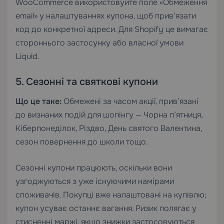
WooCommerce використовуйте поле «Обмеження
email» у налаштуваннях купона, щоб прив’язати
код до конкретної адреси. Для Shopify це вимагає
стороннього застосунку або власної умови
Liquid.
5. Сезонні та святкові купони
Що це таке:
Обмежені за часом акції, прив’язані
до визнаних подій для шопінгу — Чорна п’ятниця,
Кіберпонеділок, Різдво, День святого Валентина,
сезон повернення до школи тощо.
Сезонні купони працюють, оскільки вони
узгоджуються з уже існуючими намірами
споживачів. Покупці вже налаштовані на купівлю;
купон усуває останнє вагання. Ризик полягає у
стисненні маржі, якщо знижки застосовуються