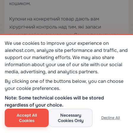
кошиком.
Купони на конкретний товар дають вам
хірургічний контроль над тим, які запаси
рухаються і з якою маржею. Вони є правильним
інструментом для розпродажу товарів, що
We use cookies to improve your experience on
alexhost.com, analyze site performance and traffic, and
повільно рухаються, запуску нових товарів або
support our marketing efforts. We may also share
привернення уваги до категорій, що недостатньо
information about your use of our site with our social
ефективні, без знижки на весь ваш каталог.
media, advertising, and analytics partners.
By clicking one of the buttons below, you can choose
Практичні приклади:
your cookie preferences.
Note: Some technical cookies will be stored
Заощадьте 20% на всьому верхньому одязі
regardless of your choice.
цього тижня
Accept All
Necessary
30% знижки на всі товари категорії
Decline All
Cookies
Cookies Only
розпродажу