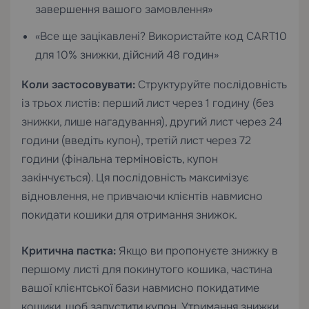
завершення вашого замовлення»
«Все ще зацікавлені? Використайте код CART10
для 10% знижки, дійсний 48 годин»
Коли застосовувати:
Структуруйте послідовність
із трьох листів: перший лист через 1 годину (без
знижки, лише нагадування), другий лист через 24
години (введіть купон), третій лист через 72
години (фінальна терміновість, купон
закінчується). Ця послідовність максимізує
відновлення, не привчаючи клієнтів навмисно
покидати кошики для отримання знижок.
Критична пастка:
Якщо ви пропонуєте знижку в
першому листі для покинутого кошика, частина
вашої клієнтської бази навмисно покидатиме
кошики, щоб запустити купон. Утримання знижки