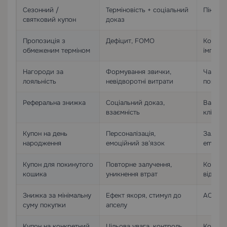
Сезонний /
Терміновість + соціальний
Піки до
святковий купон
доказ
Пропозиція з
Дефіцит, FOMO
Коефіці
обмеженим терміном
імпульс
Нагороди за
Формування звички,
Частот
лояльність
невідворотні витрати
покупо
Реферальна знижка
Соціальний доказ,
Вартіст
взаємність
клієнта
Купон на день
Персоналізація,
Залучен
народження
емоційний зв’язок
email, 
Купон для покинутого
Повторне залучення,
Коефіці
кошика
уникнення втрат
віднов
Знижка за мінімальну
Ефект якоря, стимул до
AOV
суму покупки
апселу
Купон на конкретний
Цільова увага, контроль
Коефіці