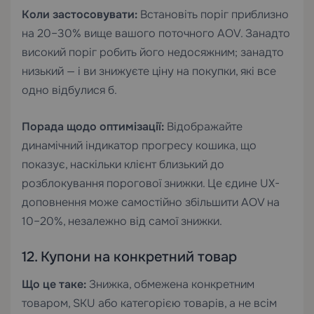
Коли застосовувати:
Встановіть поріг приблизно
на 20–30% вище вашого поточного AOV. Занадто
високий поріг робить його недосяжним; занадто
низький — і ви знижуєте ціну на покупки, які все
одно відбулися б.
Порада щодо оптимізації:
Відображайте
динамічний індикатор прогресу кошика, що
показує, наскільки клієнт близький до
розблокування порогової знижки. Це єдине UX-
доповнення може самостійно збільшити AOV на
10–20%, незалежно від самої знижки.
12. Купони на конкретний товар
Що це таке:
Знижка, обмежена конкретним
товаром, SKU або категорією товарів, а не всім