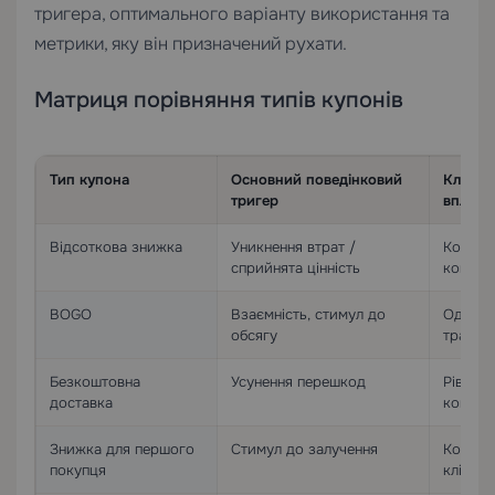
тригера, оптимального варіанту використання та
метрики, яку він призначений рухати.
Матриця порівняння типів купонів
Тип купона
Основний поведінковий
Ключов
тригер
впливу
Відсоткова знижка
Уникнення втрат /
Коефіці
сприйнята цінність
конверс
BOGO
Взаємність, стимул до
Одиниц
обсягу
транза
Безкоштовна
Усунення перешкод
Рівень
доставка
кошикі
Знижка для першого
Стимул до залучення
Конвер
покупця
клієнтів