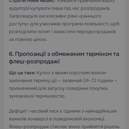
Стратегічний нюанс:
Уникайте привчання вашої
аудиторії купувати лише під час розпродажів.
Запровадьте ексклюзивні рівні «раннього
доступу» для учасників програми лояльності, щоб
розподілити попит і захистити періоди продажів
за повною ціною.
6. Пропозиції з обмеженим терміном та
флеш-розпродажі
Що це таке:
Купон з явним коротким вікном
закінчення терміну дії — зазвичай 24–72 години —
призначений для запуску поведінки покупки,
зумовленої терміновістю.
Дефіцит і часовий тиск є одними з найнадійніших
важелів конверсії в поведінковій економіці.
Флеш-розпродаж стискає вікно прийняття рішень