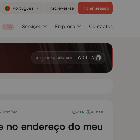
Inscrever-se
Iniciar sessão
Português
Serviços
Empresa
Contactos
SKILLS
UTILIZAR O CÓDIGO:
 Domínio
21
9 min
+1
re no endereço do meu