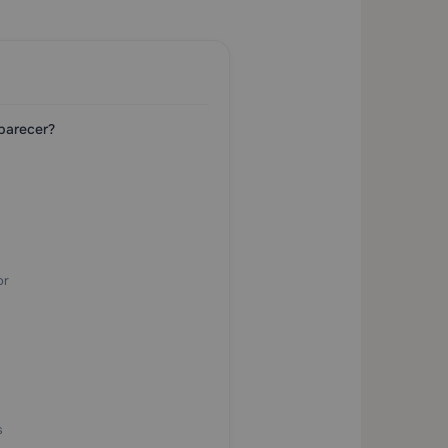
parecer?
or
s