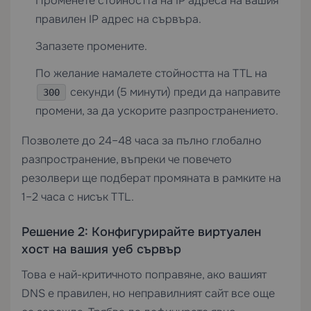
Променете стойността на IP адреса на вашия
правилен IP адрес на сървъра.
Запазете промените.
По желание намалете стойността на TTL на
секунди (5 минути) преди да направите
300
промени, за да ускорите разпространението.
Позволете до 24–48 часа за пълно глобално
разпространение, въпреки че повечето
резолвери ще подберат промяната в рамките на
1–2 часа с нисък TTL.
Решение 2: Конфигурирайте виртуален
хост на вашия уеб сървър
Това е най-критичното поправяне, ако вашият
DNS е правилен, но неправилният сайт все още