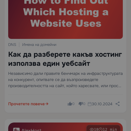
DNS
Имена на домейни
Как да разберете какъв хостинг
използва един уебсайт
Независимо дали правите бенчмарк на инфраструктурата
на конкурент, опитвате се да възпроизведете
производителността на сайт, който харесвате, или просто
задоволявате техническото си любопитство, знанието кой
хостинг доставчик захранва даден уебсайт е наистина
Прочетете повече
30.10.2024
полезна информация. За щастие, съществуват
0
0
множество надеждни методи…
18
12 min