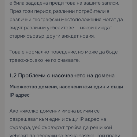
е била зададена преди това на вашите записи.
През този период различни потребители в
различни географски местоположения могат да
видят различни уебсайтове — някои виждат
стария сървър, други виждат новия.
Това е нормално поведение, но може да бъде
тревожно, ако не го очаквате.
1.2 Проблеми с насочването на домена
Множество домени, насочени към един и същи
IP адрес
Ако няколко доменни имена всички се
разрешават към един и същи IP адрес на
сървъра, уеб сървърът трябва да реши кой
уебсайт да обслужи за всяка заявка. Той прави