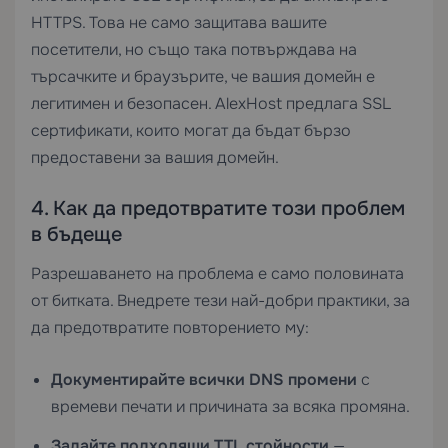
HTTPS. Това не само защитава вашите
посетители, но също така потвърждава на
търсачките и браузърите, че вашия домейн е
легитимен и безопасен. AlexHost предлага
SSL
сертификати
, които могат да бъдат бързо
предоставени за вашия домейн.
4. Как да предотвратите този проблем
в бъдеще
Разрешаването на проблема е само половината
от битката. Внедрете тези най-добри практики, за
да предотвратите повторението му:
Документирайте всички DNS промени
с
времеви печати и причината за всяка промяна.
Задайте подходящи TTL стойности
—