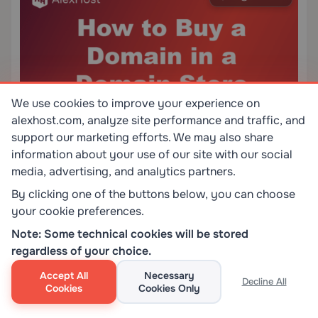
We use cookies to improve your experience on
alexhost.com, analyze site performance and traffic, and
support our marketing efforts. We may also share
Имена на домейни
information about your use of our site with our social
Как да закупите доменно име:
media, advertising, and analytics partners.
Пълно ръководство стъпка по
By clicking one of the buttons below, you can choose
стъпка
Придобиването на домейн е най-важната първа стъпка
your cookie preferences.
при установяване на надеждно онлайн присъствие —
Note: Some technical cookies will be stored
независимо дали стартирате бизнес уебсайт, личен блог
regardless of your choice.
или електронен магазин. Въпреки това, много първи
купувачи се чувстват преодолени от процеса, несигурни
Accept All
Necessary
Прочетете повече
01.11.2024
откъде да започнат или на…
0
0
Decline All
Cookies
Cookies Only