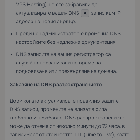
VPS Hosting
), но сте забравили да
актуализирате вашия DNS
запис към IP
A
адреса на новия сървър.
Предишен администратор е променил DNS
настройките без надлежна документация.
DNS записите на вашия регистратор са
случайно презаписани по време на
подновяване или прехвърляне на домена.
Забавяне на DNS разпространението
Дори когато актуализирате правилно вашите
DNS записи, промените не влизат в сила
глобално и незабавно. DNS разпространението
може да отнеме от няколко минути до 72 часа, в
зависимост от стойността TTL (Time to Live), която