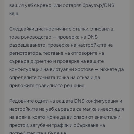
вашия уеб сървър, или остарял браузър/DNS
кеш.
Следвайки диагностичните стъпки, описани в
това ръководство — проверка на DNS
разрешаването, проверка на настройките на
регистратора, тестване на отговорите на
сървъра директно и проверка на вашите
конфигурации на виртуални хостове — можете да
определите точната точка на отказ и да
приложите правилното решение.
Редовните одити на вашата DNS конфигурация и
настройките на уеб сървъра са малка инвестиция
на време, която може да ви спаси от значителни
престои, загубени трафик и объркване на
потребителите в бъдеще.