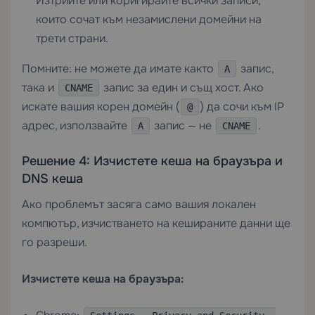
Изтрийте или коригирайте всички записи,
които сочат към незамислени домейни на
трети страни.
Помните: не можете да имате както
запис,
A
така и
запис за един и същ хост. Ако
CNAME
искате вашия корен домейн (
) да сочи към IP
@
адрес, използвайте
запис — не
.
A
CNAME
Решение 4: Изчистете кеша на браузъра и
DNS кеша
Ако проблемът засяга само вашия локален
компютър, изчистването на кешираните данни ще
го разреши.
Изчистете кеша на браузъра: