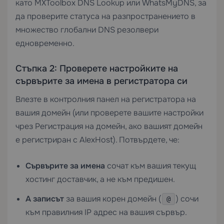
като MXToolbox DNS Lookup или WhatsMyDNS, за
да проверите статуса на разпространението в
множество глобални DNS резолвери
едновременно.
Стъпка 2: Проверете настройките на
сървърите за имена в регистратора си
Влезте в контролния панел на регистратора на
вашия домейн (или проверете вашите настройки
чрез
Регистрация на домейн
, ако вашият домейн
е регистриран с AlexHost). Потвърдете, че:
Сървърите за имена
сочат към вашия текущ
хостинг доставчик, а не към предишен.
A записът
за вашия корен домейн (
) сочи
@
към правилния IP адрес на вашия сървър.