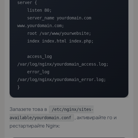
server {

    listen 80;

    server_name yourdomain.com 
www.yourdomain.com;

    root /var/www/yourwebsite;

    index index.html index.php;

    access_log 
/var/log/nginx/yourdomain_access.log;

    error_log 
/var/log/nginx/yourdomain_error.log;

}
Запазете това в
/etc/nginx/sites-
, активирайте го и
available/yourdomain.conf
рестартирайте Nginx: