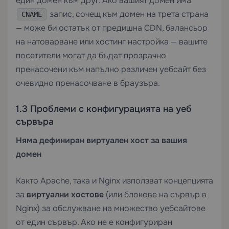
един домен към друг. Ако вашият домен има
запис, сочещ към домен на трета страна
CNAME
— може би остатък от предишна CDN, балансьор
на натоварване или хостинг настройка — вашите
посетители могат да бъдат прозрачно
пренасочени към напълно различен уебсайт без
очевидно пренасочване в браузъра.
1.3 Проблеми с конфигурацията на уеб
сървъра
Няма дефиниран виртуален хост за вашия
домен
Както Apache, така и Nginx използват концепцията
за
виртуални хостове
(или блокове на сървър в
Nginx) за обслужване на множество уебсайтове
от един сървър. Ако не е конфигуриран