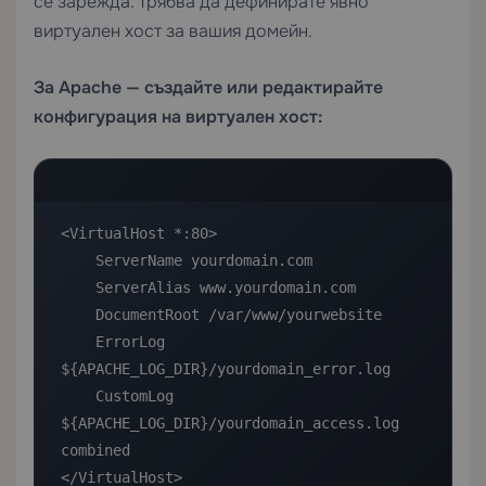
се зарежда. Трябва да дефинирате явно
виртуален хост за вашия домейн.
За Apache — създайте или редактирайте
конфигурация на виртуален хост:
<VirtualHost *:80>

    ServerName yourdomain.com

    ServerAlias www.yourdomain.com

    DocumentRoot /var/www/yourwebsite

    ErrorLog 
${APACHE_LOG_DIR}/yourdomain_error.log

    CustomLog 
${APACHE_LOG_DIR}/yourdomain_access.log 
combined

</VirtualHost>