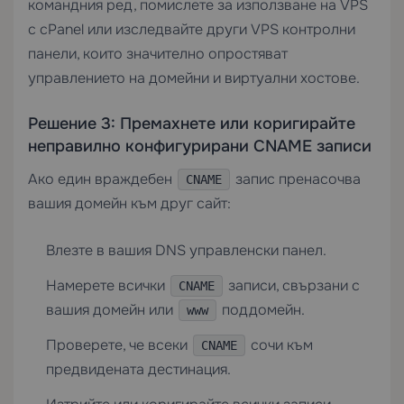
командния ред, помислете за използване на
VPS
с cPanel
или изследвайте други
VPS контролни
панели
, които значително опростяват
управлението на домейни и виртуални хостове.
Решение 3: Премахнете или коригирайте
неправилно конфигурирани CNAME записи
Ако един враждебен
запис пренасочва
CNAME
вашия домейн към друг сайт:
Влезте в вашия DNS управленски панел.
Намерете всички
записи, свързани с
CNAME
вашия домейн или
поддомейн.
www
Проверете, че всеки
сочи към
CNAME
предвидената дестинация.