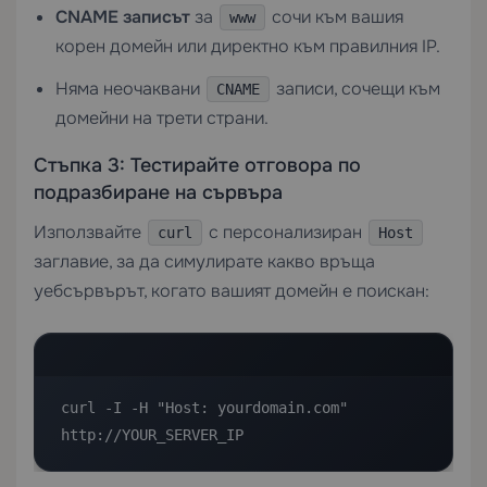
CNAME записът
за
сочи към вашия
www
корен домейн или директно към правилния IP.
Няма неочаквани
записи, сочещи към
CNAME
домейни на трети страни.
Стъпка 3: Тестирайте отговора по
подразбиране на сървъра
Използвайте
с персонализиран
curl
Host
заглавие, за да симулирате какво връща
уебсървърът, когато вашият домейн е поискан:
curl -I -H "Host: yourdomain.com" 
http://YOUR_SERVER_IP