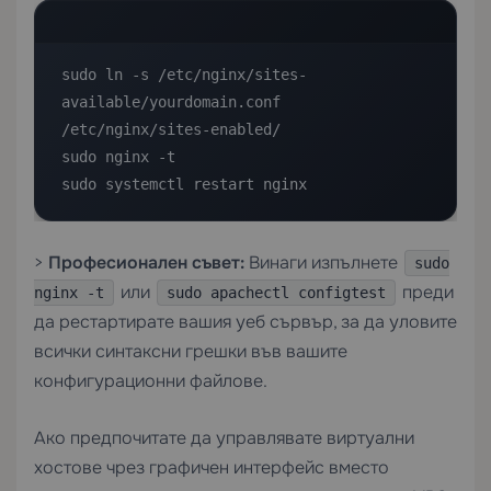
sudo ln -s /etc/nginx/sites-
available/yourdomain.conf 
/etc/nginx/sites-enabled/

sudo nginx -t

sudo systemctl restart nginx
>
Професионален съвет:
Винаги изпълнете
sudo
или
преди
nginx -t
sudo apachectl configtest
да рестартирате вашия уеб сървър, за да уловите
всички синтаксни грешки във вашите
конфигурационни файлове.
Ако предпочитате да управлявате виртуални
хостове чрез графичен интерфейс вместо