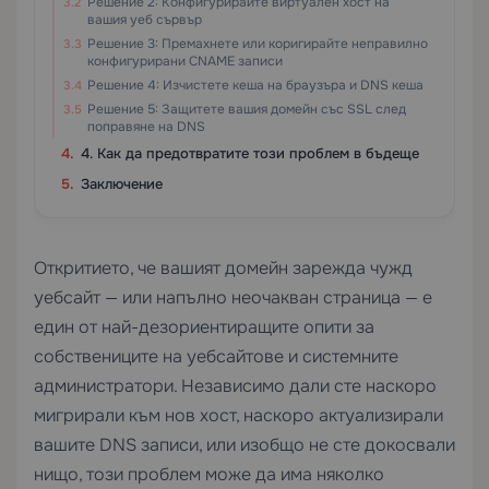
Решение 2: Конфигурирайте виртуален хост на
вашия уеб сървър
Решение 3: Премахнете или коригирайте неправилно
конфигурирани CNAME записи
Решение 4: Изчистете кеша на браузъра и DNS кеша
Решение 5: Защитете вашия домейн със SSL след
поправяне на DNS
4. Как да предотвратите този проблем в бъдеще
Заключение
Откритието, че вашият домейн зарежда чужд
уебсайт — или напълно неочакван страница — е
един от най-дезориентиращите опити за
собствениците на уебсайтове и системните
администратори. Независимо дали сте наскоро
мигрирали към нов хост, наскоро актуализирали
вашите DNS записи, или изобщо не сте докосвали
нищо, този проблем може да има няколко