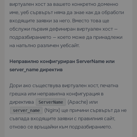
виртуален хост за вашето конкретно доменно
име, уеб сървърът няма да знае как да обработи
входящите заявки за него. Вместо това ще
обслужи първия дефиниран виртуален хост —
подразбиранието — което може да принадлежи
на напълно различен уебсайт.
Неправилно конфигуриран ServerName или
server_name директив
Дори ако съществува виртуален хост, печатна
грешка или неправилна конфигурация в
директива
(Apache) или
ServerName
(Nginx) ще причини сървърът да не
server_name
съвпада входящите заявки с правилния сайт,
отново се връщайки към подразбиранието.